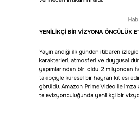
vermeden intikamını aldı.
Hab
YENİLİKÇİ BİR VİZYONA ÖNCÜLÜK E
Yayınlandığı ilk günden itibaren izleyi
karakterleri, atmosferi ve duygusal d
yapımlarından biri oldu. 2 milyondan f
takipçiyle küresel bir hayran kitlesi edi
görüldü. Amazon Prime Video ile imza at
televizyonculuğunda yenilikçi bir vizyo