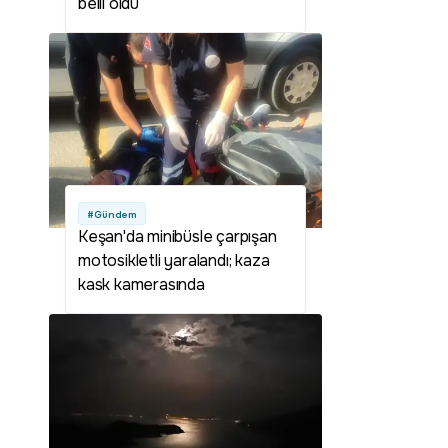
belli oldu
#Gündem
Keşan'da minibüsle çarpışan
motosikletli yaralandı; kaza
kask kamerasında