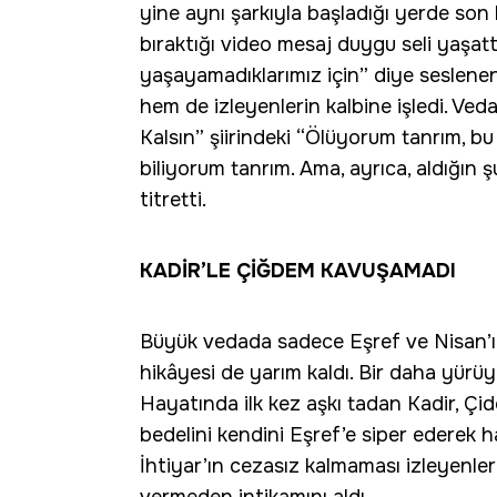
yine aynı şarkıyla başladığı yerde son
bıraktığı video mesaj duygu seli yaşat
yaşayamadıklarımız için” diye seslene
hem de izleyenlerin kalbine işledi. Ve
Kalsın” şiirindeki “Ölüyorum tanrım, bu
biliyorum tanrım. Ama, ayrıca, aldığın şu
titretti.
KADİR’LE ÇİĞDEM KAVUŞAMADI
Büyük vedada sadece Eşref ve Nisan’ın
hikâyesi de yarım kaldı. Bir daha yürü
Hayatında ilk kez aşkı tadan Kadir, Çi
bedelini kendini Eşref’e siper ederek 
İhtiyar’ın cezasız kalmaması izleyenleri