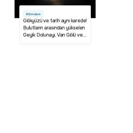
#Gündem
Gökyüzü ve tarih aynı karede!
Bulutların arasından yükselen
Geyik Dolunayı, Van Gölü ve
Saint Thomas Kilisesi ile
buluştu