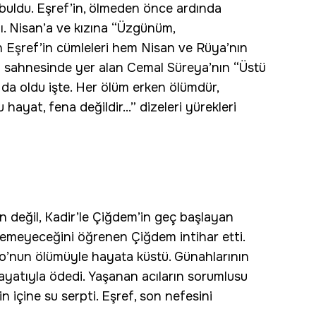
 buldu. Eşref’in, ölmeden önce ardında
tı. Nisan’a ve kızına “Üzgünüm,
n Eşref’in cümleleri hem Nisan ve Rüya’nın
da sahnesinde yer alan Cemal Süreya’nın “Üstü
 da oldu işte. Her ölüm erken ölümdür,
 hayat, fena değildir...” dizeleri yürekleri
 değil, Kadir’le Çiğdem’in geç başlayan
yemeyeceğini öğrenen Çiğdem intihar etti.
do’nun ölümüyle hayata küstü. Günahlarının
hayatıyla ödedi. Yaşanan acıların sorumlusu
n içine su serpti. Eşref, son nefesini