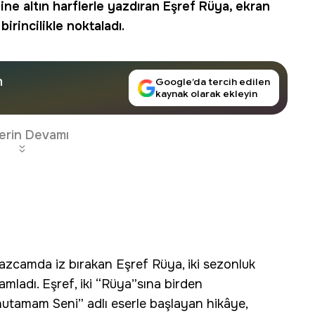
ine altın harflerle yazdıran Eşref Rüya, ekran
irincilikle noktaladı.
n
Google’da tercih edilen
kaynak olarak ekleyin
erin Devamı
azcamda iz bırakan Eşref Rüya, iki sezonluk
amladı. Eşref, iki “Rüya”sına birden
nutamam Seni” adlı eserle başlayan hikâye,