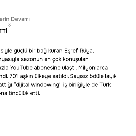
erin Devamı
TTİ
cisiyle güçlü bir bağ kuran Eşref Rüya,
ünyasıyla sezonun en çok konuşulan
azla YouTube abonesine ulaştı. Milyonlarca
ndi. 70’i aşkın ülkeye satıldı. Sayısız ödüle layık
tığı “dijital windowing” iş birliğiyle de Türk
na öncülük etti.