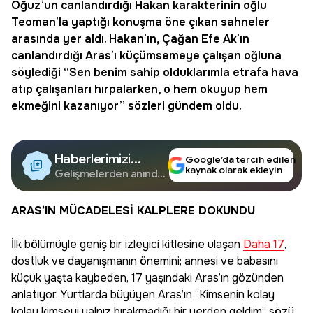
Oğuz’un canlandırdığı Hakan karakterinin oğlu
Teoman’la yaptığı konuşma öne çıkan sahneler
arasında yer aldı. Hakan’ın, Çağan Efe Ak’ın
canlandırdığı Aras’ı küçümsemeye çalışan oğluna
söylediği “Sen benim sahip olduklarımla etrafa hava
atıp çalışanları hırpalarken, o hem okuyup hem
ekmeğini kazanıyor” sözleri gündem oldu.
Haberlerimizi
Google’da tercih edilen
kaynak olarak ekleyin
Google'da Takip
Gelişmelerden anında
haberdar olun.
Edin
ARAS’IN MÜCADELESİ KALPLERE DOKUNDU
İlk bölümüyle geniş bir izleyici kitlesine ulaşan
Daha 17
,
dostluk ve dayanışmanın önemini; annesi ve babasını
küçük yaşta kaybeden, 17 yaşındaki Aras’ın gözünden
anlatıyor. Yurtlarda büyüyen Aras’ın “Kimsenin kolay
kolay kimseyi yalnız bırakmadığı bir yerden geldim” sözü