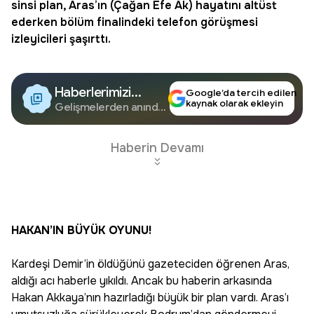
sinsi plan, Aras’ın (Çağan Efe Ak) hayatını altüst
ederken bölüm finalindeki telefon görüşmesi
izleyicileri şaşırttı.
Haberlerimizi
Google’da tercih edilen
kaynak olarak ekleyin
Google'da Takip
Gelişmelerden anında
haberdar olun.
Edin
Haberin Devamı
HAKAN’IN BÜYÜK OYUNU!
Kardeşi Demir’in öldüğünü gazeteciden öğrenen Aras,
aldığı acı haberle yıkıldı. Ancak bu haberin arkasında
Hakan Akkaya’nın hazırladığı büyük bir plan vardı. Aras’ı