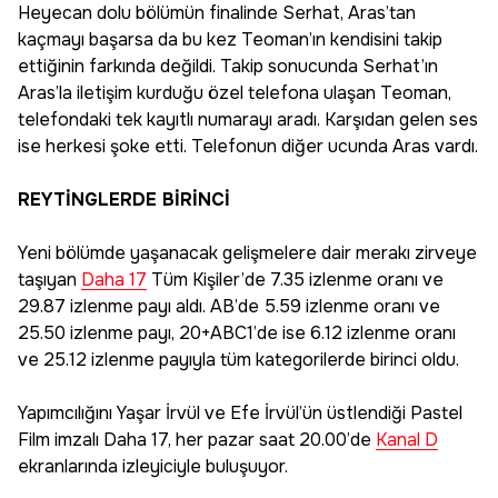
Heyecan dolu bölümün finalinde Serhat, Aras’tan
kaçmayı başarsa da bu kez Teoman’ın kendisini takip
ettiğinin farkında değildi. Takip sonucunda Serhat’ın
Aras’la iletişim kurduğu özel telefona ulaşan Teoman,
telefondaki tek kayıtlı numarayı aradı. Karşıdan gelen ses
ise herkesi şoke etti. Telefonun diğer ucunda Aras vardı.
REYTİNGLERDE BİRİNCİ
Yeni bölümde yaşanacak gelişmelere dair merakı zirveye
taşıyan
Daha 17
Tüm Kişiler’de 7.35 izlenme oranı ve
29.87 izlenme payı aldı. AB’de 5.59 izlenme oranı ve
25.50 izlenme payı, 20+ABC1’de ise 6.12 izlenme oranı
ve 25.12 izlenme payıyla tüm kategorilerde birinci oldu.
Yapımcılığını Yaşar İrvül ve Efe İrvül’ün üstlendiği Pastel
Film imzalı Daha 17, her pazar saat 20.00’de
Kanal D
ekranlarında izleyiciyle buluşuyor.