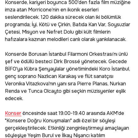
Konserde, kariyeri boyunca 500'den fazla film müziğine
imza atan Morricone’nin en ikonik eserleri
seslendirilecek. 120 dakika sürecek olan iki bölümlük
programda; İyi, Kötü ve Çirkin, Batıda Kan Var, Soysuzlar
Çetesi, Misyon ve Nefret Dolu gibi kült filmlerin
hafızalara kazınan melodileri canlı olarak yankılanacak.
Konserde Borusan İstanbul Filarmoni Orkestrası’nı ünlü
şef ve ödüllü besteci Dirk Brossé yönetecek. Gecede
BİFO'ya Kübra Şenyaylalar yönetimindeki Koro İstanbul,
genç soprano Nazlıcan Karakaş ve flüt sanatçısı
Veronika Vitazkova'nın yanı sıra Pierre Planas, Nurkan
Renda ve Tunca Olcayto gibi seçkin müzisyenler eşlik
edecek.
Konser
öncesinde saat 19.00-19.40 arasında AKM'de
"Konsere Doğru Konuşmaları" adlı özel bir söyleşi
gerçekleştirilecek. Etkinliği zenginleştirmeyi amaçlayan
söyleşiye Yeşim Burul ve İlkay Nişancı katılım