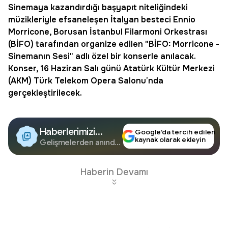
Sinemaya kazandırdığı başyapıt niteliğindeki
müzikleriyle efsaneleşen İtalyan besteci Ennio
Morricone, Borusan İstanbul Filarmoni Orkestrası
(BİFO) tarafından organize edilen "BİFO: Morricone -
Sinemanın Sesi" adlı özel bir konserle anılacak.
Konser
, 16 Haziran Salı günü Atatürk Kültür Merkezi
(AKM) Türk Telekom Opera Salonu’nda
gerçekleştirilecek.
Haberlerimizi
Google’da tercih edilen
kaynak olarak ekleyin
Google'da Takip
Gelişmelerden anında
haberdar olun.
Edin
Haberin Devamı