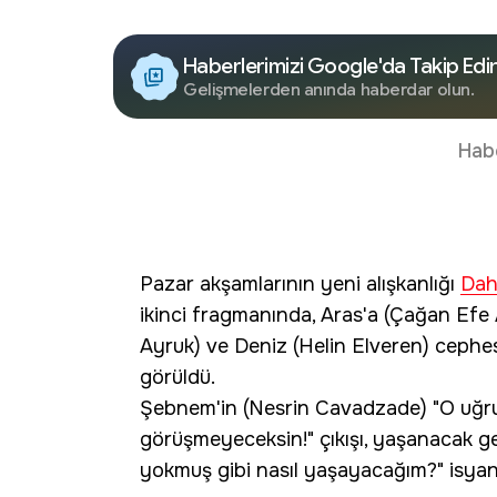
Haberlerimizi Google'da Takip Edi
Gelişmelerden anında haberdar olun.
Hab
Pazar akşamlarının yeni alışkanlığı
Dah
ikinci fragmanında, Aras'a (Çağan Efe 
Ayruk) ve Deniz (Helin Elveren) cephe
görüldü.
Şebnem'in (Nesrin Cavadzade) "O uğruna
görüşmeyeceksin!" çıkışı, yaşanacak geri
yokmuş gibi nasıl yaşayacağım?" isyanı