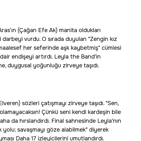
Aras'ın (Çağan Efe Ak) manita oldukları
ci darbeyi vurdu. O sırada duyulan "Zengin kız
 maalesef her seferinde aşk kaybetmiş" cümlesi
dair endişeyi artırdı. Leyla the Band'in
hne, duygusal yoğunluğu zirveye taşıdı.
veren) sözleri çatışmayı zirveye taşıdı. "Sen,
 olamayacaksın! Çünkü seni kendi kardeşin bile
ha da hırslandırdı. Final sahnesinde Leyla'nın
k yolu; savaşmayı göze alabilmek" diyerek
ası Daha 17 izleyicilerini umutlandırdı.