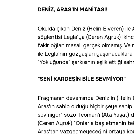
DENİZ, ARAS'IN MANİTASI!
Okulda çıkan Deniz (Helin Elveren) ile 
söylentisi Leyla'ya (Ceren Ayruk) ikin
fakir oğlan masalı gerçek olmamış. Ve
ile Leyla'nın gözyaşları yaşanacaklara 
"Yokluğunda" şarkısının eşlik ettiği sa
"SENİ KARDEŞİN BİLE SEVMİYOR"
Fragmanın devamında Deniz'in (Helin El
Aras'ın sahip olduğu hiçbir şeye sahip
sevmiyor" sözü Teoman'ı (Ata Yaşat) da
(Ceren Ayruk) "Onlarla baş etmenin te
Aras'tan vazgeçmeyeceğini ortaya koym