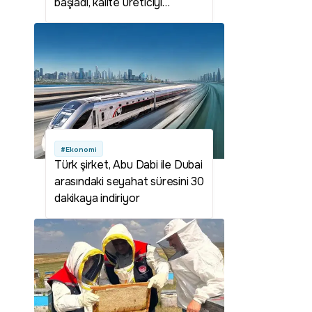
başladı, kalite üreticiyi
sevindirdi
#Ekonomi
Türk şirket, Abu Dabi ile Dubai
arasındaki seyahat süresini 30
dakikaya indiriyor