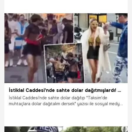
hesabının Ekrem Bey'e yakın olduğu söylendi. Bu tweet
çok ağrıma gitti" dedi.
8.11.2023
Gündem
İstiklal Caddesi'nde sahte dolar dağıtmışlardı! Skandal ifade: Sosyal deney için yaptım
İstiklal Caddesi'nde sahte dolar dağıtıp "Taksim'de
muhtaçlara dolar dağıtalım dersek" yazısı ile sosyal medya
üzerinden paylaştıkları ileri sürülen 14 sanık, "Halkın bir
kesimini alenen aşağılama" suçundan 1'er yıla kadar hapis
istemiyle hakim karşısına çıktı. Para dağıtan sanıklar, "Bize
sosyal deney dendiği için katıldık, suç olduğunu bilseydik