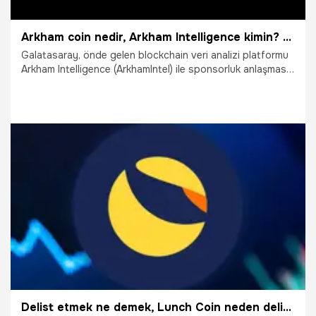
Arkham coin nedir, Arkham Intelligence kimin? Galatasaray’a sponsor olan Arkham coin hakkında merak edilenler
Galatasaray, önde gelen blockchain veri analizi platformu
Arkham Intelligence (ArkhamIntel) ile sponsorluk anlaşması
imzaladı.Peki, Arkham coin nedir*
6.07.2024
Ekonomi
Delist etmek ne demek, Lunch Coin neden delist oldu?