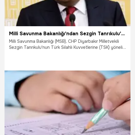
Milli Savunma Bakanlığı'ndan Sezgin Tanrıkulu'na sert tepki: Gaflet ve dalalet içindeler
Milli Savunma Bakanlığı (MSB), CHP Diyarbakır Milletvekili
Sezgin Tanrıkulu'nun Türk Silahlı Kuvvetlerine (TSK) yönelik
sözlerine tepki gösterdi. Açıklamada, "Bu iftiraları atanlar,
bunlara alet olanlar en hafif tabiriyle gaflet ve dalalet
içindedirler" denildi. Ankara Cumhuriyet Başsavcılığı, CHP'li
Tanrıkulu hakkında soruşturma başlattı. Öte yandan
Tanrıkulu'nun açıklamasını eleştiren CHP Parti Sözcüsü
Öztrak, "Diyarbakır Milletvekili Sezgin Tanrıkulu'nun,
milletimizin gözbebeği Türk Silahlı Kuvvetleri'ni töhmet
9.09.2023
Gündem
altında bırakan ifadeleri kabul edilemez. Bu konu yetkili
organlarımızda görüşülecektir" dedi.