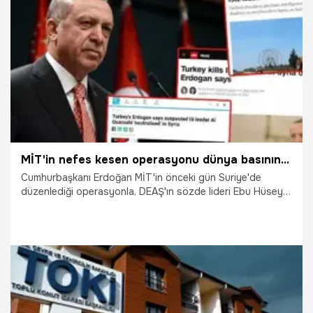
16.05.2023
Dünya
MİT'in nefes kesen operasyonu dünya basınında!
Cumhurbaşkanı Erdoğan MİT'in önceki gün Suriye'de
düzenlediği operasyonla, DEAŞ'ın sözde lideri Ebu Hüseyin
el-Kureyşi'yi etkisiz hale getirdiğini duyurdu. Erdoğan'ın
açıklaması dünya basınında geniş yer bulurken AFP, nefes
kesen operasyonun detaylarını yazdı...
1.05.2023
Gündem