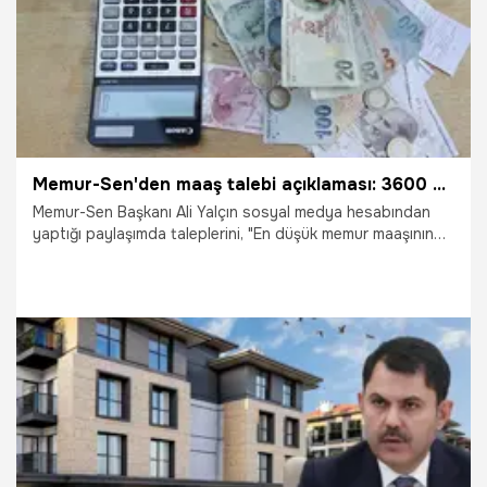
Memur-Sen'den maaş talebi açıklaması: 3600 ek gösterge, kira yardımı desteği
Memur-Sen Başkanı Ali Yalçın sosyal medya hesabından
yaptığı paylaşımda taleplerini, "En düşük memur maaşının
22 bin liraya çıkarılarak yüzde 6 toplu sözleşme ve
enflasyon Farkı verilmesi" olarak sıraladı. Yalçın,
düzenlemelerin Temmuz ayına kadar hayata geçirilmesi
gerektiğini de belirtti.
14.06.2023
Ekonomi