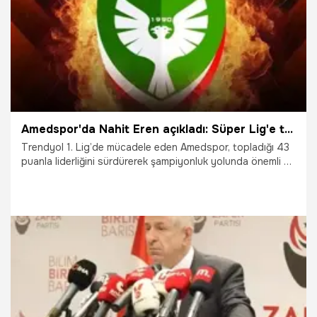
Amedspor'da Nahit Eren açıkladı: Süper Lig'e taşıyacağız
Trendyol 1. Lig’de mücadele eden Amedspor, topladığı 43
puanla liderliğini sürdürerek şampiyonluk yolunda önemli bir
avantaj elde etti. Yeşil-kırmızılı ekipte Kulüp Başkanı Nahit
Eren, önemli bir açıklama paylaştı.
27.01.2026
Diyarbakır