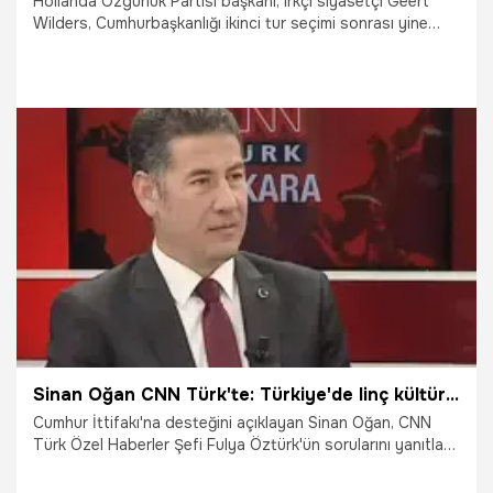
Hollanda Özgürlük Partisi başkanı, ırkçı siyasetçi Geert
Wilders, Cumhurbaşkanlığı ikinci tur seçimi sonrası yine
Türkleri hedef aldı.
30.05.2023
Dünya
Sinan Oğan CNN Türk'te: Türkiye'de linç kültürü bitmeli
Cumhur İttifakı'na desteğini açıklayan Sinan Oğan, CNN
Türk Özel Haberler Şefi Fulya Öztürk'ün sorularını yanıtladı.
Oğan, "Hakaret eden herkese dava açacağım, eleştirenlere
değil. Bu linç kültürüyle hesaplaşacağım ben. Linç