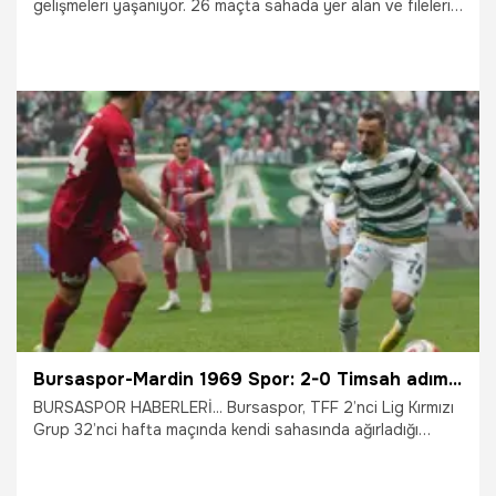
gelişmeleri yaşanıyor. 26 maçta sahada yer alan ve fileleri
12 kez havalandıran Ertuğrul İdris Furat, iki gol daha atması
halinde Bursaspor’un en golcü ismi olacak.
9.04.2026
Bursa
Bursaspor-Mardin 1969 Spor: 2-0 Timsah adım adım şampiyonluğa gidiyor
BURSASPOR HABERLERİ... Bursaspor, TFF 2’nci Lig Kırmızı
Grup 32’nci hafta maçında kendi sahasında ağırladığı
Mardin 1969 Spor’u ikinci yarıda bulduğu gollerle 2-0
mağlup ederek en yakın rakibine 6 puan farkla liderliğini