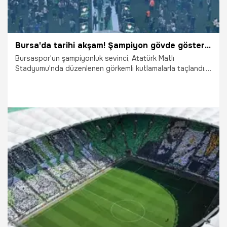
Bursa'da tarihi akşam! Şampiyon gövde gösterisi yaptı
Bursaspor'un şampiyonluk sevinci, Atatürk Matlı
Stadyumu'nda düzenlenen görkemli kutlamalarla taçlandı.
Sahanın ortasına kurulan şampiyonluk sahnesine çıkan
Bursasporlu futbolcular ve yöneticiler binlerce taraftarın
önünde şampiyonluk kupasını kaldırdı.
26.04.2026
Bursa