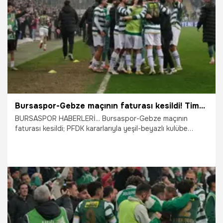
4.04.2026
Bursa
Bursaspor-Gebze maçının faturası kesildi! Timsah’a PFDK’dan ceza yağdı
BURSASPOR HABERLERİ... Bursaspor-Gebze maçının
faturası kesildi; PFDK kararlarıyla yeşil-beyazlı kulübe
toplamda yüz binlerce liralık ceza çıktı.
31.03.2026
Bursa