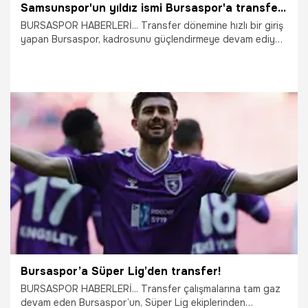
Samsunspor'un yıldız ismi Bursaspor'a transfer oldu
BURSASPOR HABERLERİ... Transfer dönemine hızlı bir giriş
yapan Bursaspor, kadrosunu güçlendirmeye devam ediyor.
Teknik direktör ve yönetimin raporu doğrultusunda orta
sahaya liderlik edecek bir isim arayan Timsah, aradığı kanı
Karadeniz’de buldu. Samsunspor forması giyen 34
yaşındaki deneyimli futbolcu Soner Aydoğdu, yeni
dönemde Bursaspor’un başarısı için ter dökecek.
3.01.2026
Bursa
Bursaspor’a Süper Lig’den transfer!
BURSASPOR HABERLERİ... Transfer çalışmalarına tam gaz
devam eden Bursaspor’un, Süper Lig ekiplerinden