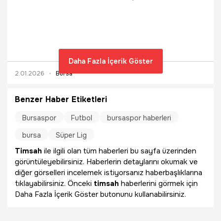
Samsunspor’da forma giyen 35 yaşındaki Soner Aydoğdu
ile anlaştığı öğrenildi.
Daha Fazla İçerik Göster
2.01.2026
Bursa
Benzer Haber Etiketleri
Bursaspor
Futbol
bursaspor haberleri
bursa
Süper Lig
Timsah
ile ilgili olan tüm haberleri bu sayfa üzerinden
görüntüleyebilirsiniz. Haberlerin detaylarını okumak ve
diğer görselleri incelemek istiyorsanız haberbaşlıklarına
tıklayabilirsiniz. Önceki
timsah
haberlerini görmek için
Daha Fazla İçerik Göster butonunu kullanabilirsiniz.