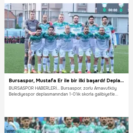
24.02.2026
Bursa
Bursaspor, Mustafa Er ile bir ilki başardı! Deplasmanda tek gol yetti
BURSASPOR HABERLERİ... Bursaspor, zorlu Arnavutköy
Belediyespor deplasmanından 1-0’lık skorla galibiyetle
döndü. Yeşil-beyazlıların tek golü İlhan Depe’den geldi.
Puanını 47’ye yükselten Timsah, maç fazlasıyla liderliğini
sürdürdü.