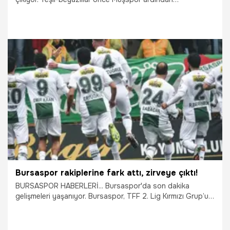
Kahramanmaraş deplasmanlarında puan farkını açmayı
hedefliyor.
4.03.2026
Bursa
Bursaspor rakiplerine fark attı, zirveye çıktı!
BURSASPOR HABERLERİ... Bursaspor'da son dakika
gelişmeleri yaşanıyor. Bursaspor, TFF 2. Lig Kırmızı Grup’un
en az gol yiyen takımı konumuna geldi. Yeşil-beyazlılar, 25
maçta kalesinde 17 gol gördü.