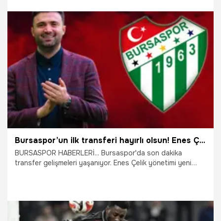
yönetimin forvet transfer açıklaması beklense de sürpriz
bir isim de kamuoyuna duyurulabilir. Timsah’ta topbaşı 27
Haziran’da kamp ise 6 Temmuz’da start alacak.
16.06.2026
Bursa
Bursaspor’un ilk transferi hayırlı olsun! Enes Çelik'ten bayram hediyesi, anlaşma sağlandı
BURSASPOR HABERLERİ... Bursaspor'da son dakika
transfer gelişmeleri yaşanıyor. Enes Çelik yönetimi yeni
sezon öncesi ilk transfer bombasını patlatmaya
hazırlanıyor. Timsah taraftarı bayram öncesi gelecek
duyuruyla ilk transferine kavuşacak.