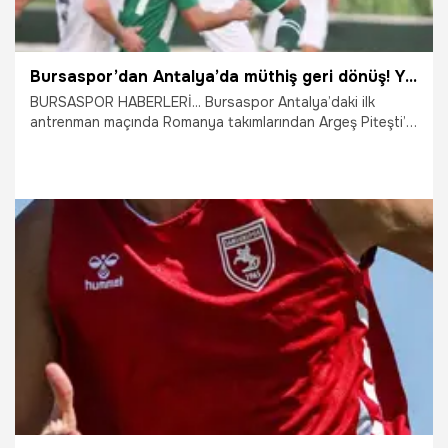
Bursaspor’dan Antalya’da müthiş geri dönüş! Yeni transfer sahneye çıktı Argeş Piteşti'yi devirdi
BURSASPOR HABERLERİ... Bursaspor Antalya’daki ilk
antrenman maçında Romanya takımlarından Argeş Piteşti’yi
geriye düşmesine rağmen mağlup etti…
6.01.2026
Bursa