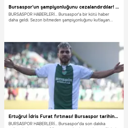
Bursaspor'un şampiyonluğunu cezalandırdılar! TFF kararı açıkladı
BURSASPOR HABERLERİ... Bursaspor'a bir kötü haber
daha geldi. Sezon bitmeden şampiyonluğunu kutlayan
Timsah ile ilgili kararı TFF açıkladı.
25.04.2026
Bursa
Ertuğrul İdris Furat fırtınası! Bursaspor tarihine geçecek
BURSASPOR HABERLERİ... Bursaspor'da son dakika