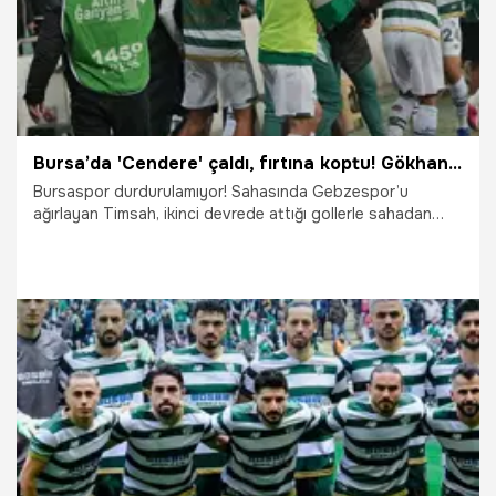
Bursa’da 'Cendere' çaldı, fırtına koptu! Gökhan Kırdar coşturdu, Timsah Gebze'yi devirdi
Bursaspor durdurulamıyor! Sahasında Gebzespor’u
ağırlayan Timsah, ikinci devrede attığı gollerle sahadan
galibiyetle ayrıldı.
25.03.2026
Gündem