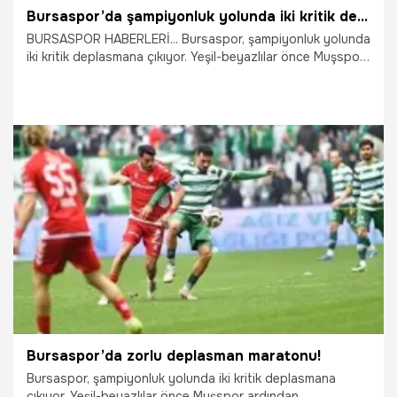
Bursaspor’da şampiyonluk yolunda iki kritik deplasman
BURSASPOR HABERLERİ... Bursaspor, şampiyonluk yolunda
iki kritik deplasmana çıkıyor. Yeşil-beyazlılar önce Muşspor
ardından Kahramanmaraş deplasmanlarında puan farkını
açmayı hedefliyor.
4.03.2026
Bursa
Bursaspor’da zorlu deplasman maratonu!
Bursaspor, şampiyonluk yolunda iki kritik deplasmana
çıkıyor. Yeşil-beyazlılar önce Muşspor ardından