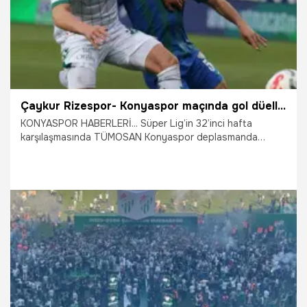
Çaykur Rizespor- Konyaspor maçında gol düellosu vardı
KONYASPOR HABERLERİ... Süper Lig’in 32’inci hafta
karşılaşmasında TÜMOSAN Konyaspor deplasmanda
Çaykur Rizespor'a konuk oldu. Mücadele Çaykur
Rizespor’un 3- 2 üstünlüğüyle sona erdi.
1.05.2026
Konya