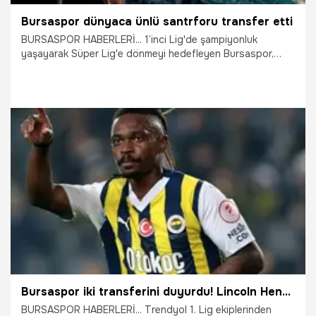
Bursaspor dünyaca ünlü santrforu transfer etti
BURSASPOR HABERLERİ... 1’inci Lig'de şampiyonluk
yaşayarak Süper Lig'e dönmeyi hedefleyen Bursaspor,
kariyerinde Manchester City ve Leicester City gibi dev
kulüplerin formasını giyen Nijeryalı ünlü santrfor Kelechi
Iheanacho'yu kadrosuna kattı.
17.07.2026
Bursa
Bursaspor iki transferini duyurdu! Lincoln Henrique ve Lewis Baker ile anlaşıldı
BURSASPOR HABERLERİ... Trendyol 1. Lig ekiplerinden