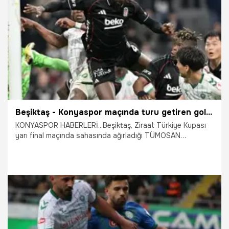
23.05.2026
Bursa
Beşiktaş - Konyaspor maçında turu getiren gol 90+8’inci dakikada penaltıdan geldi
KONYASPOR HABERLERİ...Beşiktaş, Ziraat Türkiye Kupası
yarı final maçında sahasında ağırladığı TÜMOSAN
Konyaspor’a 1-0 yenildi. Bu sonucun ardından TÜMOSAN
Konyaspor, finale yükselen takım oldu.
5.05.2026
Konya