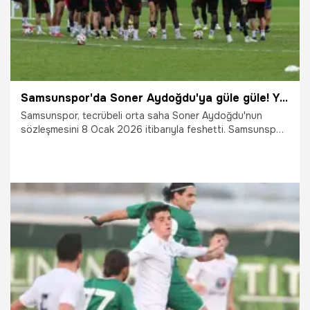
Samsunspor'da Soner Aydoğdu'ya güle güle! Yeni takımı belli oldu
Samsunspor, tecrübeli orta saha Soner Aydoğdu'nun
sözleşmesini 8 Ocak 2026 itibarıyla feshetti. Samsunspor
formasını 79 kez terleten Soner'in Bursaspor'a transfer
olması bekleniyor.
8.01.2026
Samsun