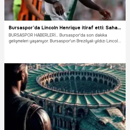
Bursaspor’da Lincoln Henrique itiraf etti: Sahaya çıkınca anladım
BURSASPOR HABERLERİ... Bursaspor'da son dakika
gelişmeleri yaşanıyor. Bursaspor'un Brezilyalı yıldızı Lincoln
Henrique, Shakhtar Donetsk ile 0-0 berabere biten hazırlık
maçının ardından gündem olacak itirafta bulundu.
28.07.2026
Bursa