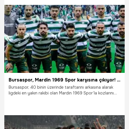
sürdürdü. (DHA)
4.04.2026
Bursa
Bursaspor, Mardin 1969 Spor karşısına çıkıyor! Şampiyonluk için kritik viraj
Bursaspor, 40 binin üzerinde taraftarını arkasına alarak
ligdeki en yakın rakibi olan Mardin 1969 Spor’la kozlarını
paylaşacak. Yeşil-beyazlıların şampiyonluğa bir adım daha
yaklaşmak için kazanmak zorunda olduğu mücadele saat
16.00’da başlayacak.