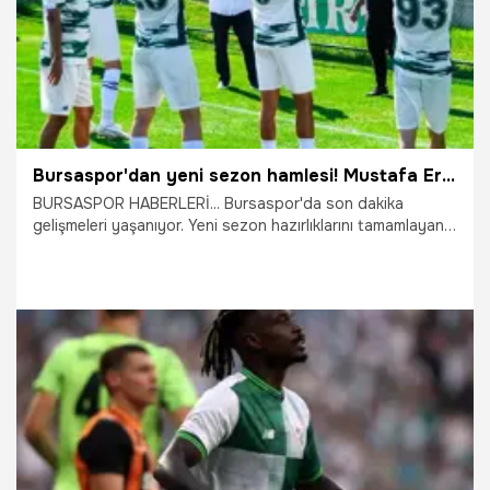
Bursaspor'dan yeni sezon hamlesi! Mustafa Er kararını verdi
BURSASPOR HABERLERİ... Bursaspor'da son dakika
gelişmeleri yaşanıyor. Yeni sezon hazırlıklarını tamamlayan
Bursaspor’da artık tam anlamıyla Bodrum FK maçı provaları
başladı. Yeşil-beyazlılarda tek hedef 2026-2027
sezonuna 3 puanla başlayabilmek. Teknik direktör Mustafa
Er de galibiyete odaklandı.
6.08.2026
Bursa