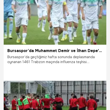
28.01.2026
Bursa
Bursaspor’da Muhammet Demir ve İlhan Depe'den yeni haber!
Bursaspor’da geçtiğimiz hafta sonunda deplasmanda
oynanan 1461 Trabzon maçında influenza teşhisi
konulması nedeniyle forma giyemeyen kaptan Muhammet
Demir ve İlhan Depe’den iyi haber geldi.
22.01.2026
Bursa