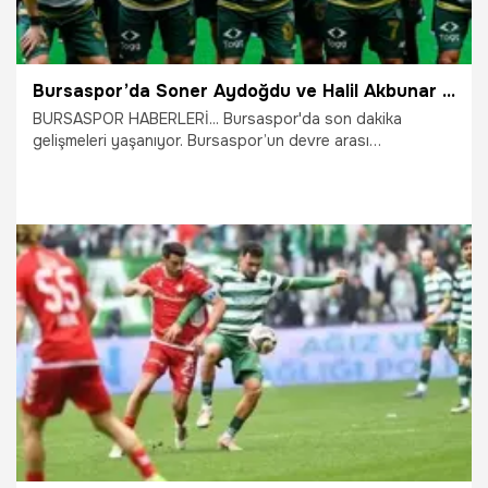
Bursaspor’da Soner Aydoğdu ve Halil Akbunar işi bitirecek!
BURSASPOR HABERLERİ... Bursaspor'da son dakika
gelişmeleri yaşanıyor. Bursaspor’un devre arası
operasyonuyla kadrosuna kattığı "yıldız ikili", şampiyonluk
ateşini doğuda yakmaya hazırlanıyor. TFF 3. Lig’in tozunu
attırmaya kararlı olan Yeşil Timsah, Muşspor deplasmanına
sadece üç puan için değil, gövde gösterisi yapmak için
gidiyor.
7.03.2026
Bursa