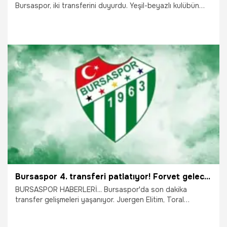
Bursaspor, iki transferini duyurdu. Yeşil-beyazlı kulübün
başkanı Enes Çelik, Lincoln Henrique ve Lewis Baker ile
anlaştıklarını açıkladı.
27.06.2026
Bursa
Bursaspor 4. transferi patlatıyor! Forvet gelecek derken sürpriz ortaya çıktı
BURSASPOR HABERLERİ... Bursaspor'da son dakika
transfer gelişmeleri yaşanıyor. Juergen Elitim, Toral
Bayramov ve Amine Boutrah’ı kadrosuna katan
Bursaspor’da gözler dördüncü isme çevrildi. Yeşil-beyazlı