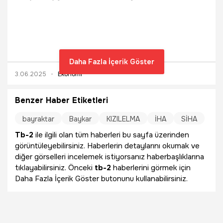
Anadolu gemisinde sürdürdüğü testlerde 100 sortiyi
başarıyla tamamladı. Son denemelerde görüntü tabanlı
yapay zekâ destekli tam otomatik kalkış ve iniş sistemleri
de test edildi.
Daha Fazla İçerik Göster
3.06.2025
Ekonomi
Benzer Haber Etiketleri
bayraktar
Baykar
KIZILELMA
İHA
SİHA
Tb-2
ile ilgili olan tüm haberleri bu sayfa üzerinden
görüntüleyebilirsiniz. Haberlerin detaylarını okumak ve
diğer görselleri incelemek istiyorsanız haberbaşlıklarına
tıklayabilirsiniz. Önceki
tb-2
haberlerini görmek için
Daha Fazla İçerik Göster butonunu kullanabilirsiniz.