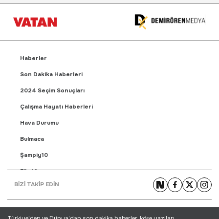
Haberler
Son Dakika Haberleri
2024 Seçim Sonuçları
Çalışma Hayatı Haberleri
Hava Durumu
Bulmaca
Şampiy10
Fikstür
BİZİ TAKİP EDİN
Puan Durumu
Gündem Haberleri
Türkiye'den ve Dünya’dan son dakika haberler, köşe yazıları,