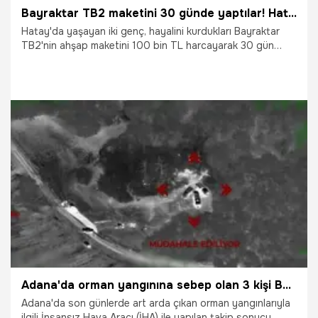
deneyimleme imkânı buluyor.
Bayraktar TB2 maketini 30 günde yaptılar! Hatay'da herkesi mest etti
Hatay'da yaşayan iki genç, hayalini kurdukları Bayraktar
TB2'nin ahşap maketini 100 bin TL harcayarak 30 gün
süren çalışmayla ortaya çıkardılar. Ahşaptan yapılan ve
görünümüyle mest eden yarım ton ağırlığındaki maket,
Sokullu Mehmet Paşa Külliyesi'nde sergilenerek
vatandaşların beğenisine sunuldu.
31.08.2025
Gündem
Adana'da orman yangınına sebep olan 3 kişi Bayraktar TB2 İHA sayesinde yakalandı
Adana'da son günlerde art arda çıkan orman yangınlarıyla
ilgili İnsansız Hava Aracı (İHA) ile yapılan takip sonucu