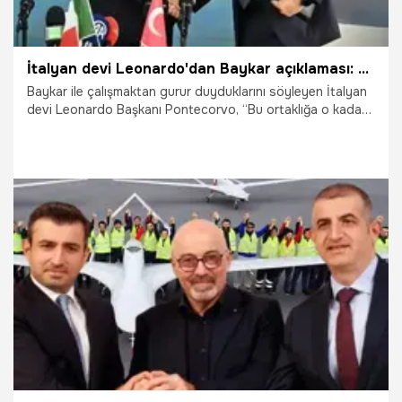
İtalyan devi Leonardo'dan Baykar açıklaması: Dünyanın en iyisi bizi seçti
Baykar ile çalışmaktan gurur duyduklarını söyleyen İtalyan
devi Leonardo Başkanı Pontecorvo, “Bu ortaklığa o kadar
bağlıyız ki şirketimizin tarihinde ilk defa başka bir firmayla
ortak stant açtık. Bu firma da Baykar. Birlikte olağanüstü
bir ürün geliştireceğiz. Hem Avrupa hem de dünya pazarları
için çok ikna edici bir ürünümüz olacak" dedi.
18.06.2025
Ekonomi