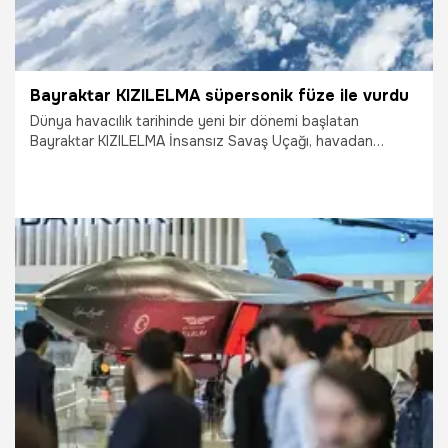
Bayraktar KIZILELMA süpersonik füze ile vurdu
Dünya havacılık tarihinde yeni bir dönemi başlatan
Bayraktar KIZILELMA İnsansız Savaş Uçağı, havadan
karaya süpersonik füze ile ilk atış testini başarıyla
tamamladı. Merzifon’da yapılan testte KIZILELMA S2, kanat
altında taşıdığı JET-230 süpersonik füzesi ile hedefi
başarıyla vurdu.
13.07.2026
Gündem