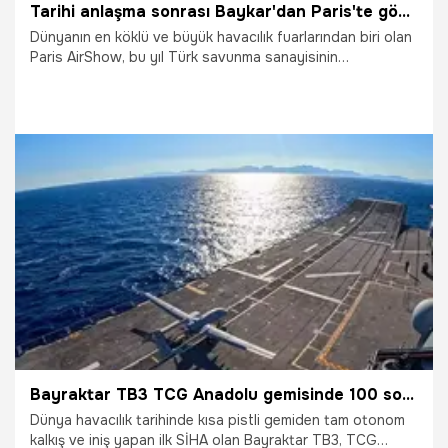
Tarihi anlaşma sonrası Baykar'dan Paris'te gövde gösterisi! Selçuk Bayraktar paylaştı
Dünyanın en köklü ve büyük havacılık fuarlarından biri olan
Paris AirShow, bu yıl Türk savunma sanayisinin
liderlerinden Baykar'ın ilk kez ürünleriyle katılımına ve
İtalyan devi Leonardo ile kurulan LBA Systems ortaklığının
tanıtımına ev sahipliği yapacak.
10.06.2025
Gündem
Bayraktar TB3 TCG Anadolu gemisinde 100 sortiyi tamamladı
Dünya havacılık tarihinde kısa pistli gemiden tam otonom
kalkış ve iniş yapan ilk SİHA olan Bayraktar TB3, TCG