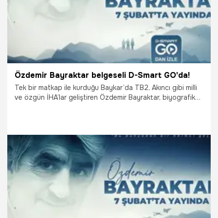
Özdemir Bayraktar belgeseli D-Smart GO'da!
Tek bir matkap ile kurduğu Baykar’da TB2, Akıncı gibi milli
ve özgün İHA’lar geliştiren Özdemir Bayraktar, biyografik
bir belgesel ile ölümsüzleşti. Bayraktar’ın hayatını konu
alan Özdemir Bayraktar Belgeseli, D-Smart GO içerik
kütüphanesine eklendi.
7.02.2026
Magazin