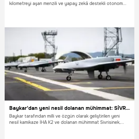
kilometreyi aşan menzili ve yapay zekâ destekli otonom
yetenekleriyle oyun değiştirici bir güç olacak Mızrak Akıllı
Dolanan Mühimmat, global savunma sanayiinin buluşacağı
SAHA 2026’da ilk kez sergilenecek.
30.04.2026
Gündem
Baykar'dan yeni nesil dolanan mühimmat: SİVRİSİNEK!
Baykar tarafından milli ve özgün olarak geliştirilen yeni
nesil kamikaze İHA K2 ve dolanan mühimmat Sivrisinek,
Keşan’da gerçekleştirilen demo faaliyetinde geleceğin
muharebe konseptini sergiledi.