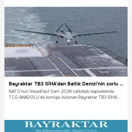
24.04.2026
Ekonomi
Bayraktar TB3 SİHA’dan Baltık Denizi’nin zorlu hava koşullarında kusursuz gösteri
NATO’nun Steadfast Dart-2026 tatbikatı kapsamında
TCG ANADOLU’da konuşlu bulunan Bayraktar TB3 SİHA,
dondurucu soğuk, yoğun kar yağışı ve şiddetli rüzgâra
rağmen Baltık Denizi’ndeki uçuş gösterimini başarıyla
tamamladı. Tatbikatın bu safhasında zorlu hava
koşullarında uçabilen tek hava aracı olan Bayraktar TB3,
müttefik ülke temsilcilerinden tam not aldı.