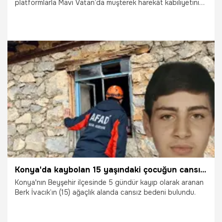
platformlarla Mavi Vatan’da müşterek harekât kabiliyetinin
gücünü gösteren başarılı bir teste imza atıldı. Akdeniz’de
bulunan TCG Anadolu’dan havalanan Bayraktar TB3
SİHA’nın veri bağı üzerinden yönetilen ASELSAN Albatros-
S KİDA deniz üstündeki hedefi etkisiz hale getirdi.
4.12.2025
Gündem
Konya'da kaybolan 15 yaşındaki çocuğun cansız bedeni bulundu
Konya'nın Beyşehir ilçesinde 5 gündür kayıp olarak aranan
Berk İvacık’ın (15) ağaçlık alanda cansız bedeni bulundu.