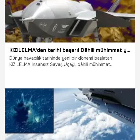
KIZILELMA'dan tarihi başarı! Dâhili mühimmat yuvasından ilk atış
Dünya havacılık tarihinde yeni bir dönemi başlatan
KIZILELMA İnsansız Savaş Uçağı, dâhili mühimmat
yuvasından gerçekleştirdiği ilk atış testlerini başarıyla
tamamladı. Çorlu’da yapılan testlerde KIZILELMA, dâhili
yuvasında taşıdığı TEBER-82 ve TOLUN mühimmatları ile
hedefleri tam isabetle vurdu.
30.07.2026
Gündem