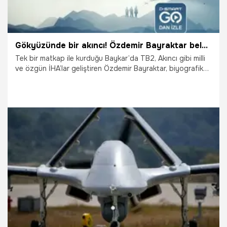
Gökyüzünde bir akıncı! Özdemir Bayraktar belgeseli 7 Şubat’ta D-Smart GO’da
Tek bir matkap ile kurduğu Baykar’da TB2, Akıncı gibi milli
ve özgün İHA’lar geliştiren Özdemir Bayraktar, biyografik
bir belgesel ile ölümsüzleşti. Bayraktar’ın hayatını konu
alan Özdemir Bayraktar Belgeseli, 7 Şubat’ta D-Smart GO
içerik kütüphanesine eklenecek.
4.02.2026
Magazin