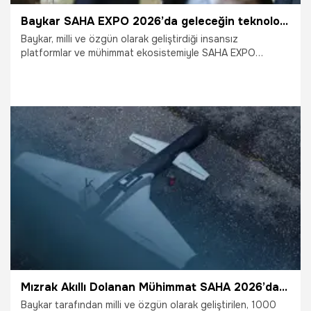
Baykar SAHA EXPO 2026’da geleceğin teknolojilerini sergileyecek
Baykar, milli ve özgün olarak geliştirdiği insansız
platformlar ve mühimmat ekosistemiyle SAHA EXPO
2026’da tam kadro yerini alıyor. 5-9 Mayıs 2026 tarihleri
arasında İstanbul Fuar Merkezi’nde düzenlenecek fuarda,
K2 Kamikaze İHA ile akıllı dolanan mühimmatlar Mızrak ve
Sivrisinek ilk kez görücüye çıkacak.
5.05.2026
Gündem
Mızrak Akıllı Dolanan Mühimmat SAHA 2026’da ilk kez vitrine çıkıyor
Baykar tarafından milli ve özgün olarak geliştirilen, 1000