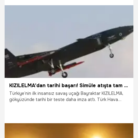
1.12.2025
Gündem
KIZILELMA'dan tarihi başarı! Simüle atışta tam isabet
Türkiye’nin ilk insansız savaş uçağı Bayraktar KIZILELMA,
gökyüzünde tarihi bir teste daha imza attı. Türk Hava
Kuvvetleri’ne ait iki F-16 savaş uçağının katıldığı testte, milli
AESA Radar MURAD ile hedef F-16’ya kilitlenen KIZILELMA,
milli hava-hava füzesi GÖKDOĞAN ile gerçekleştirdiği
simüle atış testinde tam isabet sağladı.