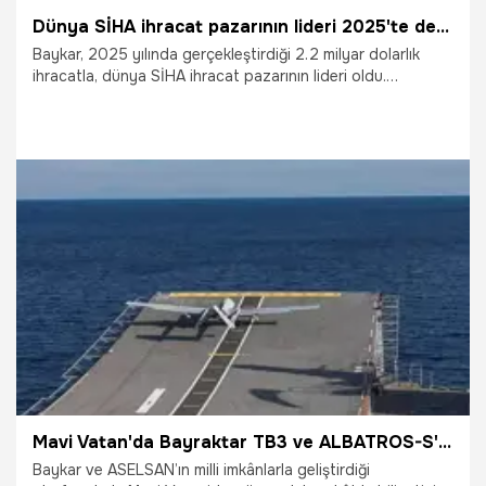
Dünya SİHA ihracat pazarının lideri 2025'te de değişmedi: Baykar
Baykar, 2025 yılında gerçekleştirdiği 2.2 milyar dolarlık
ihracatla, dünya SİHA ihracat pazarının lideri oldu.
Dünyanın en büyük İHA firması olan Baykar, geçtiğimiz yıl
gelirlerinin %88’ini ihracattan elde etti.
31.01.2026
Ekonomi
Mavi Vatan'da Bayraktar TB3 ve ALBATROS-S'den güç gösterisi! Hedefler tam 12'den vuruldu
Baykar ve ASELSAN’ın milli imkânlarla geliştirdiği