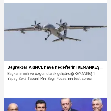
destekleyeceğimiz anlamına gelmez. ABD'nin böyle bir
borcu yoktur" dedi.
11.07.2025
Dünya
Bayraktar AKINCI, hava hedeflerini KEMANKEŞ 1 ile vurdu
Baykar’ın milli ve özgün olarak geliştirdiği KEMANKEŞ 1
Yapay Zekâ Tabanlı Mini Seyir Füzesi’nin test süreci
başarıyla devam ediyor. Geçen hafta Bayraktar AKINCI
TİHA’dan yapılan atışlı testte havadaki hedefleri tam
isabetle vuran KEMANKEŞ 1 bu kez de yer hedeflerini
başarıyla imha etti.