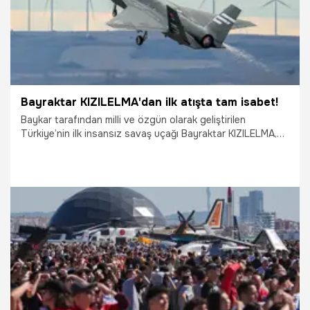
Bayraktar KIZILELMA'dan ilk atışta tam isabet!
Baykar tarafından milli ve özgün olarak geliştirilen
Türkiye’nin ilk insansız savaş uçağı Bayraktar KIZILELMA,
test programı kapsamında TOLUN ve TEBER-82
mühimmatları ile gerçekleştirdiği ilk atış testini tam isabetle
başarıyla tamamladı.
8.10.2025
Gündem