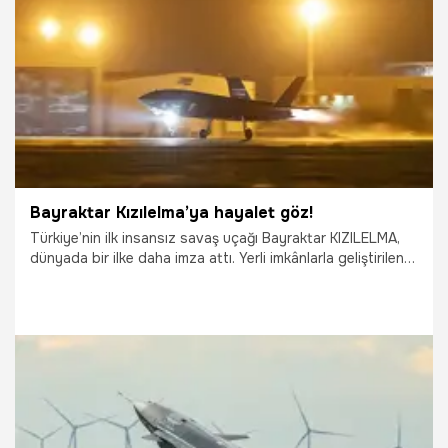
20.11.2025
Gündem
Bayraktar Kızılelma’ya hayalet göz!
Türkiye’nin ilk insansız savaş uçağı Bayraktar KIZILELMA,
dünyada bir ilke daha imza attı. Yerli imkânlarla geliştirilen
ve en gelişmiş 5. nesil savaş uçaklarında bulunan Düşük
Görünürlüklü Elektro-Optik Hedefleme Sistemi TOYGUN,
dünyada ilk kez bir insansız savaş uçağına başarıyla
entegre edildi.
17.11.2025
Gündem