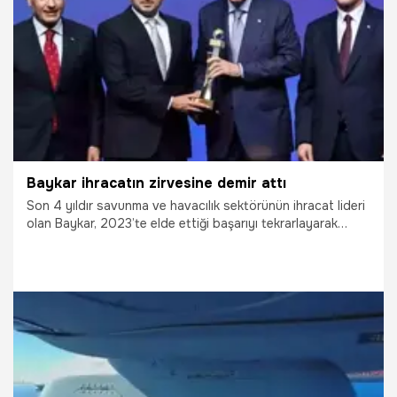
4.07.2025
Ekonomi
Baykar ihracatın zirvesine demir attı
Son 4 yıldır savunma ve havacılık sektörünün ihracat lideri
olan Baykar, 2023’te elde ettiği başarıyı tekrarlayarak
2024’te de ülkemizdeki tüm sektörlerde en çok ihracat
gerçekleştiren ilk 10 firmadan biri oldu. Bu başarıyla birlikte
Baykar, Türkiye ihracat tarihinde savunma ve havacılık
sektörünü üst üste iki yıl ilk 10’a taşıyan ilk şirket oldu
30.06.2025
Gündem