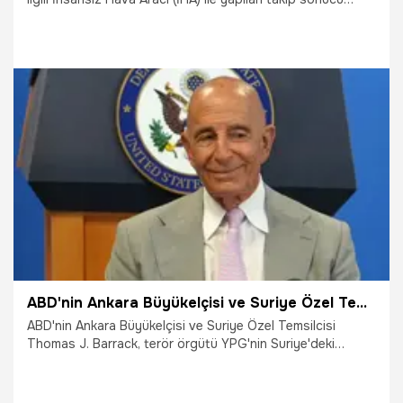
yakalanan 3 şüpheli tutuklandı. Bayraktar TB2, yangını 2
dakika içerisinde tespit ederek ekipleri harekete geçirdi.
31.07.2025
Adana
ABD'nin Ankara Büyükelçisi ve Suriye Özel Temsilcisi Thomas Barrack: ABD'nin YPG'ye devlet borcu yoktur
ABD'nin Ankara Büyükelçisi ve Suriye Özel Temsilcisi
Thomas J. Barrack, terör örgütü YPG'nin Suriye'deki
varlığına ilişkin, "YPG, PKK'nın bir parçası ve uzantısıdır. Biz
YPG ile birlikte DEAŞ'a karşı savaştık. Bu nedenle bir vefa
borcumuz var ama bu, YPG'nin bir devlet kurmasını