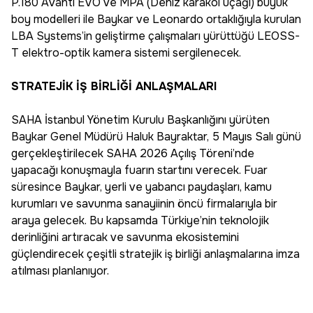
P.180 Avanti EVO ve MPA (Deniz karakol uçağı) büyük
boy modelleri ile Baykar ve Leonardo ortaklığıyla kurulan
LBA Systems’in geliştirme çalışmaları yürüttüğü LEOSS-
T elektro-optik kamera sistemi sergilenecek.
STRATEJİK İŞ BİRLİĞİ ANLAŞMALARI
SAHA İstanbul Yönetim Kurulu Başkanlığını yürüten
Baykar Genel Müdürü Haluk Bayraktar, 5 Mayıs Salı günü
gerçekleştirilecek SAHA 2026 Açılış Töreni’nde
yapacağı konuşmayla fuarın startını verecek. Fuar
süresince Baykar, yerli ve yabancı paydaşları, kamu
kurumları ve savunma sanayiinin öncü firmalarıyla bir
araya gelecek. Bu kapsamda Türkiye’nin teknolojik
derinliğini artıracak ve savunma ekosistemini
güçlendirecek çeşitli stratejik iş birliği anlaşmalarına imza
atılması planlanıyor.