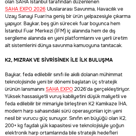
olan SAHA İstanbul tarafından düzenlenen
SAHA EXPO 2026
Uluslararası Savunma, Havacılık ve
Uzay Sanayi Fuarı’na geniş bir ürün yelpazesiyle çıkarma
yapıyor. Baykar, beş gün sürecek fuar boyunca hem
İstanbul Fuar Merkezi (İFM) iç alanında hem de dış
sergileme alanında en yeni platformlarını ve yerli üretim
alt sistemlerini dünya savunma kamuoyuna tanıtacak.
K2, MIZRAK VE SİVRİSİNEK İLE İLK BULUŞMA
Baykar, feda edilebilir sınıfı ile akıllı dolanan mühimmat
teknolojisinde yeni bir dönemi başlatan üç stratejik
ürünün lansmanını
SAHA EXPO
2026’da gerçekleştiriyor.
Yüksek hassasiyetli vuruş kabiliyetini düşük maliyetli ve
feda edilebilir bir mimariyle birleştiren K2 Kamikaze İHA,
modern harp sahasındaki sürü operasyonları için yeni
nesil bir vurucu güç sunuyor. Sınıfın en büyüğü olan K2,
200+ kg faydalı yük kapasitesi ve teknolojisiyle yoğun
elektronik harp ortamlarında bile stratejik hedefleri