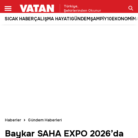
Türkiye,
Şehirlerinden Okunur
SICAK HABER
ÇALIŞMA HAYATI
GÜNDEM
ŞAMPİY10
EKONOMİ
M
Ara
Haberler
Gündem Haberleri
Baykar SAHA EXPO 2026’da