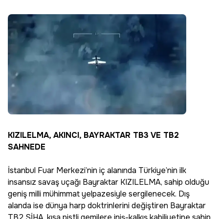
KIZILELMA, AKINCI, BAYRAKTAR TB3 VE TB2
SAHNEDE
İstanbul Fuar Merkezi’nin iç alanında Türkiye’nin ilk
insansız savaş uçağı Bayraktar KIZILELMA, sahip olduğu
geniş milli mühimmat yelpazesiyle sergilenecek. Dış
alanda ise dünya harp doktrinlerini değiştiren Bayraktar
TB2 SİHA, kısa pistli gemilere iniş-kalkış kabiliyetine sahip