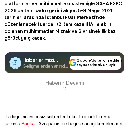
platformlar ve mühimmat ekosistemiyle
SAHA EXPO
2026
’da tam kadro yerini alıyor. 5-9 Mayıs 2026
tarihleri arasında İstanbul Fuar Merkezi’nde
düzenlenecek fuarda, K2 Kamikaze İHA ile akıllı
dolanan mühimmatlar Mızrak ve Sivrisinek ilk kez
görücüye çıkacak.
Haberlerimizi
Google’da tercih edilen
kaynak olarak ekleyin
Google'da Takip
Gelişmelerden anında
haberdar olun.
Edin
Haberin Devamı
Türkiye’nin insansız sistemler teknolojisindeki öncü
kurumu
Baykar
, Avrupa’nın en büyük sanayi kümelenmesi