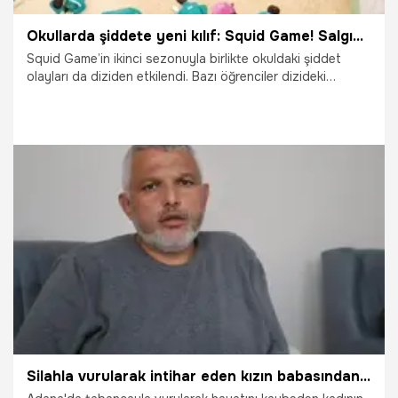
Okullarda şiddete yeni kılıf: Squid Game! Salgın gibi yayılıyor
Squid Game’in ikinci sezonuyla birlikte okuldaki şiddet
olayları da diziden etkilendi. Bazı öğrenciler dizideki
oyunları kendilerine uyarlıyor, en zayıf kalan
cezalandırılıyor. Bir okulda popüler olan oyun hızla
yayılıyor.
27.01.2025
Gündem
Silahla vurularak intihar eden kızın babasından şok iddia! 'Kızımı domuz bağı ile evde tuttu'