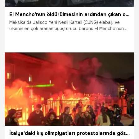
El Mencho'nun öldürülmesinin ardından çıkan olaylarda ölenlerin sayısı 73'e yükseldi
Meksika'da Jalisco Yeni Nesil Karteli (CJNG) elebaşı ve
ülkenin en çok aranan uyuşturucu baronu El Mencho'nun
22 Şubat'ta öldürülmesinin ardından çıkan şiddet
olaylarında hayatını kaybedenlerin sayısı 73'e yükseldi.
24.02.2026
Dünya
İtalya'daki kış olimpiyatları protestolarında göstericiler polisle çatıştı: 6 gözaltı