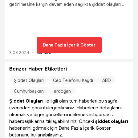
getirilmesine karşın devam eden sağlıkta şiddet olayları
Sağlık Bakan Kemal Memişoğlu’nun da öncelikli gündem
başlıkları arasında. Muğla’nın Bodrum ilçesi Ortakent
Mahallesi’ndeki 12 No’lu Aile Sağlık Merkezi’nde, ateş
şikâyetiyle gelen Engin S. ile çıkan tartışma kavgaya
döndükten sonra fenalaşan Mustafa Hürkal Tezvar’ın
sağlık durumu iyiye gidiyor.
Daha Fazla İçerik Göster
8.08.2024
Gündem
Benzer Haber Etiketleri
Şiddet Olayları
Cep Telefonu Kaydı
ABD
Cumhurbaşkanı
erdoğan
Şiddet Olayları
ile ilgili olan tüm haberleri bu sayfa
üzerinden görüntüleyebilirsiniz. Haberlerin detaylarını
okumak ve diğer görselleri incelemek istiyorsanız
haberbaşlıklarına tıklayabilirsiniz. Önceki
şiddet olayları
haberlerini görmek için Daha Fazla İçerik Göster
butonunu kullanabilirsiniz.