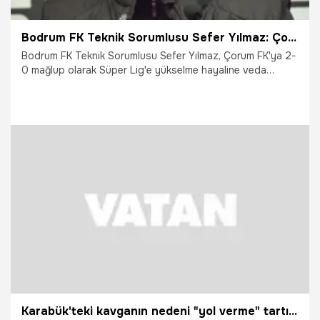
Bodrum FK Teknik Sorumlusu Sefer Yılmaz: Çok üzüntülüyüz
Bodrum FK Teknik Sorumlusu Sefer Yılmaz, Çorum FK'ya 2-
0 mağlup olarak Süper Lig'e yükselme hayaline veda
ettikleri karşılaşmanın ardından, "Çok üzüntülüyüz. İçeride
bütün futbolcu arkadaşlarımız bu üzüntüyü yaşıyor. Bugün
buraya finale çıkmak için gelmiştik" dedi.
15.05.2026
TFF 1.Lig
Karabük'teki kavganın nedeni "yol verme" tartışması çıktı