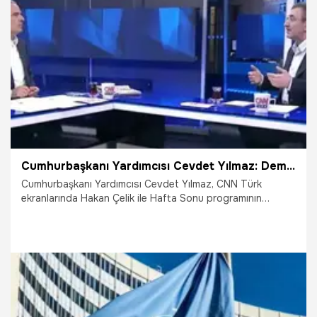
20.05.2025
Dünya
Cumhurbaşkanı Yardımcısı Cevdet Yılmaz: Demokraside suç işleme özgürlüğü yok
Cumhurbaşkanı Yardımcısı Cevdet Yılmaz, CNN Türk
ekranlarında Hakan Çelik ile Hafta Sonu programının
konuğu oldu. "Türkiye bir hukuk devleti" diyen Yılmaz
"Demokraside suç işleme özgürlüğü yok" dedi. Yılmaz
ayrıca "Döviz rezervleri yok oldu havası yanlış" ifadelerini
kullandı. Öte yanda Cumhurbaşkanı Yardımcısı Yılmaz,
ABD'nin yeni vergilerini yorumlayarak "Türkiye'nin lehine
olacak" dedi.
5.04.2025
Gündem