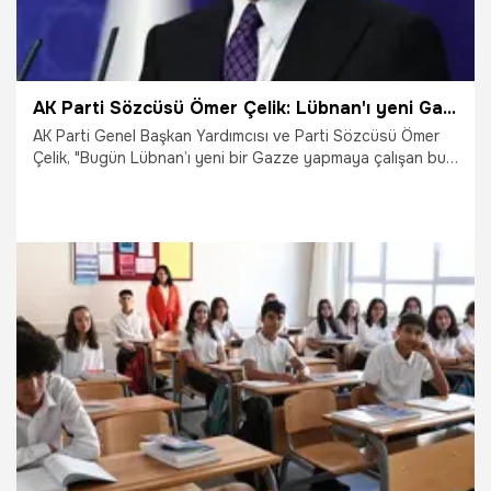
AK Parti Sözcüsü Ömer Çelik: Lübnan'ı yeni Gazze yapmak istiyorlar
AK Parti Genel Başkan Yardımcısı ve Parti Sözcüsü Ömer
Çelik, "Bugün Lübnan’ı yeni bir Gazze yapmaya çalışan bu
katil şebekesinin, bu soykırımcı şebekenin faaliyetleriyle
karşı karşıyayız" dedi.
7.10.2024
Gündem