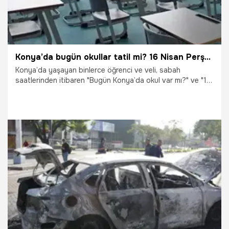
Konya’da bugün okullar tatil mi? 16 Nisan Perşembe Konya Valiliği son dakika açıklaması geldi mi?
Konya’da yaşayan binlerce öğrenci ve veli, sabah
saatlerinden itibaren "Bugün Konya’da okul var mı?" ve "16
Nisan Perşembe okullar tatil edildi mi?" sorularına yanıt
arıyor. Peki, Konya Valiliği son dakika tatil açıklaması yaptı
mı? İşte il il okul tatili haberlerinin detayları ve Konya hava
durumu...
16.04.2026
Konya