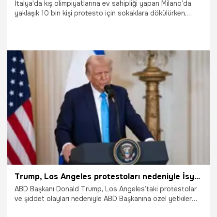
İtalya'da kış olimpiyatlarına ev sahipliği yapan Milano’da
yaklaşık 10 bin kişi protesto için sokaklara dökülürken,
yüzleri maskeli yaklaşık 100 kişilik grup ile polis arasında
çatışma yaşandı. Çıkan olaylarda 6 kişi gözaltına alındı.
7.02.2026
Dünya
Trump, Los Angeles protestoları nedeniyle İsyan Yasası’nı devreye alabilir
ABD Başkanı Donald Trump, Los Angeles’taki protestolar
ve şiddet olayları nedeniyle ABD Başkanına özel yetkiler
tanıyan İsyan Yasası’nı devreye alıp almayacağı yönünde