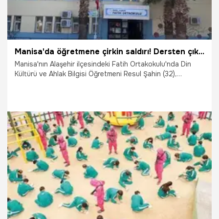
Manisa'da öğretmene çirkin saldırı! Dersten çıkarıp dövdüler
Manisa'nın Alaşehir ilçesindeki Fatih Ortakokulu'nda Din
Kültürü ve Ahlak Bilgisi Öğretmeni Resul Şahin (32),
öğrencisinin ağabeyi Berzan K. (21) ve onun arkadaşı
Güven G. (21) tarafından dersten çıkarılıp darbedildi.
Gözaltına alınan 2 şüpheli, tutuklandı. Türk Eğitim-Sen,
Eğitim Bir-Sen, Eğitim-Sen ve Eğitim-İş sendikalarının
Alaşehir şubeleri ortak basın açıklamasıyla saldırıyı kınadı.
21.02.2025
Gündem