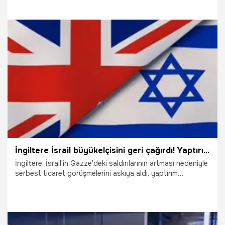
bir soru alan Trump, "Bir isyan yaşanırsa, kesinlikle
yaparım" ifadelerini kullandı.
10.06.2025
Dünya
İngiltere İsrail büyükelçisini geri çağırdı! Yaptırım kararlarını duyurdu
İngiltere, İsrail'in Gazze'deki saldırılarının artması nedeniyle
serbest ticaret görüşmelerini askıya aldı, yaptırım
kararlarını duyurdu ve İsrail büyükelçisini Londra'daki
Dışişleri Bakanlığı'na çağırdı.