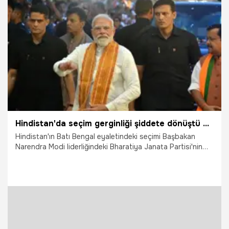
8.05.2026
Vatan TV
Hindistan'da seçim gerginliği şiddete dönüştü 3 kişi öldü
Hindistan'ın Batı Bengal eyaletindeki seçimi Başbakan
Narendra Modi liderliğindeki Bharatiya Janata Partisi'nin
(BJP) kazanmasının ardından patlak veren şiddet
olaylarında 3 kişi hayatını kaybetti, binden fazla kişi
gözaltına alınırken, en az 433 kişi de tutuklandı.
Müslümanlara ait evler, dükkanlar ve ibadethaneler tahrip
edildi.
7.05.2026
Dünya