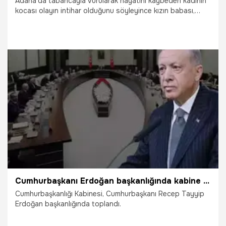
Adana'da tabancayla vurularak hayatını kaybeden kadının
kocası olayın intihar olduğunu söyleyince kızın babası,
“İntihar değil, kızım öldürüldü” diyerek gerçeğin ortaya
çıkarılmasını istedi.
13.12.2024
Adana
Cumhurbaşkanı Erdoğan başkanlığında kabine toplantısı başladı
Cumhurbaşkanlığı Kabinesi, Cumhurbaşkanı Recep Tayyip
Erdoğan başkanlığında toplandı.