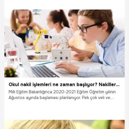
kayıtları ne zaman başlıyor? Çocuğum hangi okula gidecek
diyen veliler için işte 2020-2021 eğitim öğretim yılı kayıtları
ve okul bilgileri...
10.07.2020
Eğitim
Okul nakil işlemleri ne zaman başlıyor? Nakiller ne zaman açılacak? Okul kayıtları ne zaman açılıyor?
Milli Eğitim Bakanlığınca 2020-2021 Eğitim Öğretim yılının
Ağustos ayında başlaması planlanıyor. Pek çok veli ve
öğrenci için de kayıt telaşı şimdiden başladı. Okul nakil
işlemlerinin ne zaman yapılacağı da araştırılan konular
arasında geliyor. Peki, Okul nakil işlemleri ne zaman
başlıyor? Nakiller ne zaman açılacak? Okul kayıtları ne
zaman açılıyor? İşte okulların açılacağı tarih ve okul nakil