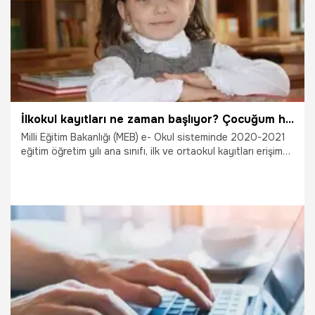
İlkokul kayıtları ne zaman başlıyor? Çocuğum hangi okula gidecek? e-Okul kayıt sorgulama
Milli Eğitim Bakanlığı (MEB) e- Okul sisteminde 2020-2021
eğitim öğretim yılı ana sınıfı, ilk ve ortaokul kayıtları erişime
açıldı. Çocuğu okul çağına gelmiş pek çok veli 'çocuğum
hangi okula gidecek?' sorusuna yanıt arıyor. Adrese dayalı
kayıt bilgisi ve okula başlama yaşını hesaplama ekranına
MEB e- Okul sisteminden ulaşılabiliyor. Peki, İlkokul kayıtları
ne zaman başlıyor? İşte e-Okul kayıt sorgulama ekranı ve
ilkokul kayıtları ile ilgili merak edilenler...
20.07.2020
Eğitim