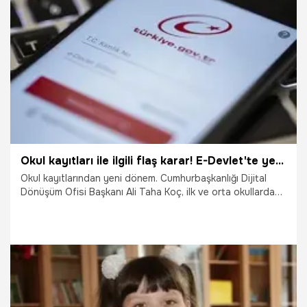
26.07.2021
Eğitim
Okul kayıtları ile ilgili flaş karar! E-Devlet'te yeni dönem...
Okul kayıtlarından yeni dönem. Cumhurbaşkanlığı Dijital
Dönüşüm Ofisi Başkanı Ali Taha Koç, ilk ve orta okullarda
adrese göre kayıtlı okul hizmetinin e-Devlet Kapısı
üzerinden verilmeye başlandığını belirterek, "Velilerimiz artık
çocuklarını hangi okula kayıt yaptırabileceklerini bu hizmet
sayesinde görebilecek." dedi.
5.07.2021
Bilim ve Teknoloji