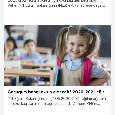
2020-2021 eğitim öğretim yılı okul kayıtları belli oldu.
Veliler Milli Eğitim Bakanlığı'nın (MEB) e-Okul adrese dayalı
okul sorgulama sisteminden çocuklarının hangi okula kayıt
yaptıracağını görebilecek. Peki, Okul kayıtları başladı mı?
Okul kayıtları ne zaman başlıyor? İşte e-Okul adrese dayalı
okul sorgulama...
11.07.2020
Eğitim
Çocuğum hangi okula gidecek? 2020-2021 eğitim öğretim yılı kayıtları belli oldu! MEB açıkladı!
Milli Eğitim Bakanlığı'ndan (MEB) 2020-2021 eğitim öğretim
yılı okul kayıtları ile ilgili açıklama geldi. Velilerin MEB'in
sisteminden çocuklarının hangi okula kayıt yaptıracağını
görebilecek. Peki, 2020-2021 eğitim öğretim yılı okul