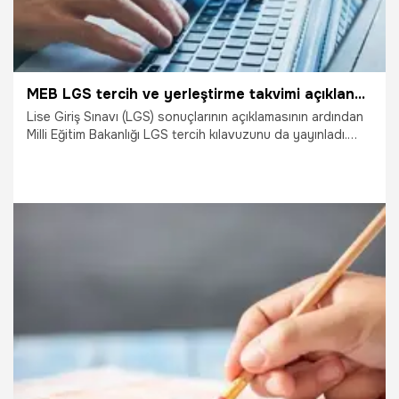
MEB LGS tercih ve yerleştirme takvimi açıklandı! LGS tercihleri ne zaman başlıyor?
Lise Giriş Sınavı (LGS) sonuçlarının açıklamasının ardından
Milli Eğitim Bakanlığı LGS tercih kılavuzunu da yayınladı.
Tercih kılavuzunda MEB Ortaöğretim Kurumlarına Tercih ve
Yerleştirme Takvimi de açıklandı. Peki, LGS tercihleri ne
zaman başlıyor? LGS tercih sonuçları ne zaman
açıklanacak?
16.07.2020
Eğitim