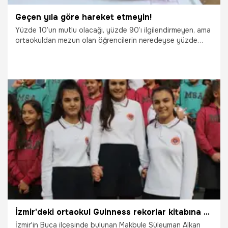
Geçen yıla göre hareket etmeyin!
Yüzde 10’un mutlu olacağı, yüzde 90’ı ilgilendirmeyen, ama
ortaokuldan mezun olan öğrencilerin neredeyse yüzde
100’ünün girdiği sınavın sonuçları dün açıklandı.
26.06.2018
Gündem
İzmir'deki ortaokul Guinness rekorlar kitabına aday oldu
İzmir'in Buca ilçesinde bulunan Makbule Süleyman Alkan