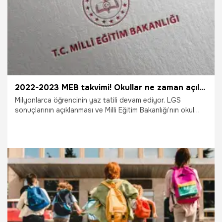
2022-2023 MEB takvimi! Okullar ne zaman açılacak?
Milyonlarca öğrencinin yaz tatili devam ediyor. LGS
sonuçlarının açıklanması ve Milli Eğitim Bakanlığı’nın okul
kayıtları ile ilgili açıklamalarının ardından okulların ne zaman
açılacağı ve 2022-2023 Eğitim Yılı takvimi merak ediliyor.
Peki, Okullar ne zaman açılacak? Okullar açılmasına kaç gün
var? Yaz tatili ne zaman bitecek? İşte 2022-2023 MEB
takvimi!
17.07.2022
Eğitim