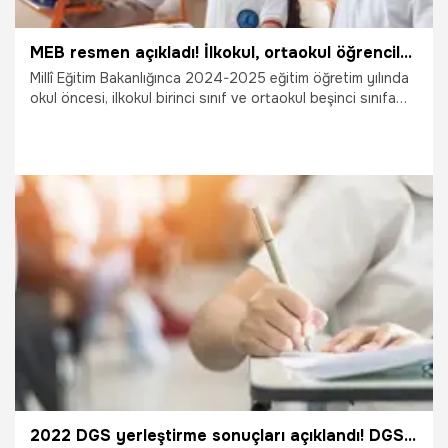
MEB resmen açıkladı! İlkokul, ortaokul öğrencileri için belli oldu
Millî Eğitim Bakanlığınca 2024-2025 eğitim öğretim yılında
okul öncesi, ilkokul birinci sınıf ve ortaokul beşinci sınıfa
başlayacak öğrencilerin okul kayıtları, adrese dayalı olarak
yapıldı.
1.07.2024
Gündem
2022 DGS yerleştirme sonuçları açıklandı! DGS okul kayıtları ne zaman? İşte ÖSYM DGS tercih sonuç ekranı!