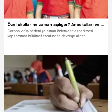
Özel okullar ne zaman açılıyor? Anaokulları ve kreşler ne zaman açılacak? MEB'ten özel okul açıklaması!
Corona virüs nedeniyle alınan önlemlerin esnetilmesi
kapsamında hükümet tarafından devreye alınan
normalleşme takvimi kademe kademe uygulanıyor. 1
Haziran'da yasakların kalkacak olması nedeniyle çalışan
anne ve babalar da özel okulların ne zaman açılacağını
merak ediyor. Milli Eğitim Bakanlığı Özel Öğretim Kurumları
Genel Müdürlüğü özel okullar ile ilgili açıklama yaptı. Peki,
Özel okullar ne zaman açılıyor? İşte özel okullar ile ilgili
merak edilenler...
30.05.2020
Gündem