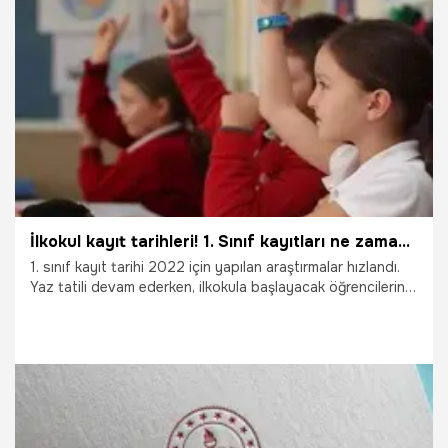
Lise okul kayıtları ne zaman başlıyor? Lise kayıtları nasıl
yapılacak? Lise kayıt tarihleri…
2.08.2022
Eğitim
İlkokul kayıt tarihleri! 1. Sınıf kayıtları ne zaman başlıyor? İlkokul kayıtları başladı mı, nasıl yapılır?
1. sınıf kayıt tarihi 2022 için yapılan araştırmalar hızlandı.
Yaz tatili devam ederken, ilkokula başlayacak öğrencilerin
velileri ise kayıt tarihleri araştırmasına başladı. Milli Eğitim
Bakanlığı takvimine göre 2022-2023 eğitim öğretim yılının
eylül ayında başlayacak. Peki, İlkokul kayıtları başladı mı,
1.sınıf kayıtları nasıl yapılır? İşte e-Okul kayıt sorgulama
ekranı ve İlkokul kayıt tarihleri…
20.07.2022
Eğitim