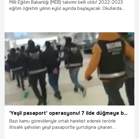
Milli Eğitim Bakanlığı (MEB) takvimi belli oldu! 2022-2023
eğitim öğretim yılının eylül ayında başlayacak. Okullarda
eğitim 12 Eylül 2022 tarihinde başlayacak. Yeni eğitim
öğretim yılı takviminin belli olmasının ardından veliler de
okul tüm düzeyler ve özellikle de 1. sınıf okul kayıtlarının ne
zaman başlayacağını araştırıyor. Peki, Okul kayıtları ne
zaman başlıyor? 1. sınıf kayıt tarihleri ne zaman? İşte 2023
ilkokul 1. sınıf MEB kayıt takvimi!
22.06.2022
Eğitim
'Yeşil pasaport' operasyonu! 7 ilde düğmeye basıldı
Bazı kamu görevlileriyle ortak hareket ederek terörle
iltisaklı şahısları yeşil pasaportla yurtdışına çıkaran
şebekeye yönelik 11 Ocak tarihinde yapılan operasyonun