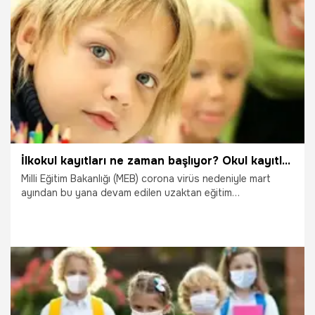
işlemleri ile ilgili merak edilenler...
6.07.2020
Eğitim
İlkokul kayıtları ne zaman başlıyor? Okul kayıtları hangi tarihte başlıyor?
Milli Eğitim Bakanlığı (MEB) corona virüs nedeniyle mart
ayından bu yana devam edilen uzaktan eğitim
uygulamasını tamamladı. Ancak bu yıl anaokullarına giden
2020-2021 Eğitim Öğretim Yılında 1. sınıfa nasıl geçecek
öğrenciler için sürecin nasıl işleyeceği veliler tarafından
merak ediliyor. Peki, İlkokul kayıtları ne zaman başlıyor?
Okul öncesi yaz okulları ne zaman açılıyor? Çocuğum hangi
okula gidecek? İlkokula başlama yaşı nasıl hesaplanır? İşte
okul kayıtları ile ilgili merak edilenler...
3.07.2020
Eğitim