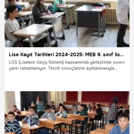
Lise Kayıt Tarihleri 2024-2025: MEB 9. sınıf lise kayıtları ne zaman, hangi tarihte yapılacak?
LGS (Liselere Geçiş Sistemi) kapsamında yerleştirme süreci
yarın tamamlanıyor. Tercih sonuçlarının açıklanmasıyla
birlikte okul kayıtları başlayacak. Kayıtlarla ilgili olarak
öğrenciler ve veliler MEB 9. sınıf lise kayıtları ne zaman
başlıyor, gerekli belgeler neler sorularına cevap arıyor.
22.07.2024
Gündem