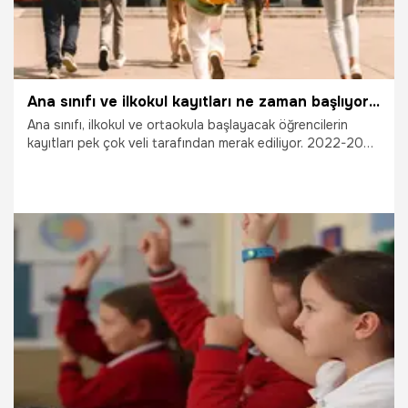
Ana sınıfı ve ilkokul kayıtları ne zaman başlıyor? Ortaokul kayıtları ne zaman? Okul kayıt sorgulama nasıl yapılır?
Ana sınıfı, ilkokul ve ortaokula başlayacak öğrencilerin
kayıtları pek çok veli tarafından merak ediliyor. 2022-2023
eğitim öğretim yılında okul yeni başlayacaklar ile ilkokul ve
ortaokul seviyesinde kayıtların nasıl yapılacağı, hangi
tarihte kayıt olunacağı araştırılıyor. Peki, Ana sınıfı ve ilkokul
kayıtları ne zaman başlıyor? Okul kayıtları hangi tarihte?
Ortaokul kayıtları ne zaman? İşte detaylar…
14.07.2022
Eğitim