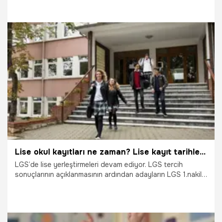
değerlendiriliyor. Peki, Okul kayıt parası şikayetleri nereye
yapılır? Okul kayıt parası ve zorunlu bağış verilmeli mi? Okul
kayıt parası alanlara ceza var mı? İşte detaylar…
6.08.2022
Eğitim
Lise okul kayıtları ne zaman? Lise kayıt tarihleri belli oldu mu?
LGS’de lise yerleştirmeleri devam ediyor. LGS tercih
sonuçlarının açıklanmasının ardından adayların LGS 1.nakil
başvuruları alınmış, geçtiğimiz günlerde de sonuçları
açıklanmıştı. Lise eğitimi alacak öğrenciler için 2. Nakil
başvuruları başladı. Tercihler devam ederken, binlerce aday
lise kayıtlarının ne zaman başlayacağını merak ediyor. Peki,