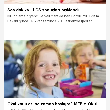
Son dakika... LGS sonuçları açıklandı
Milyonlarca öğrenci ve veli merakla bekliyordu. Milli Eğitim
Bakanlığı'nca LGS kapsamında 20 Haziran'da yapılan
merkezi sınavın sonuçları "meb.gov.tr" adresinden
açıklandı.
16.07.2020
Eğitim
Okul kayıtları ne zaman başlıyor? MEB e-Okul adrese dayalı okul sorgulama