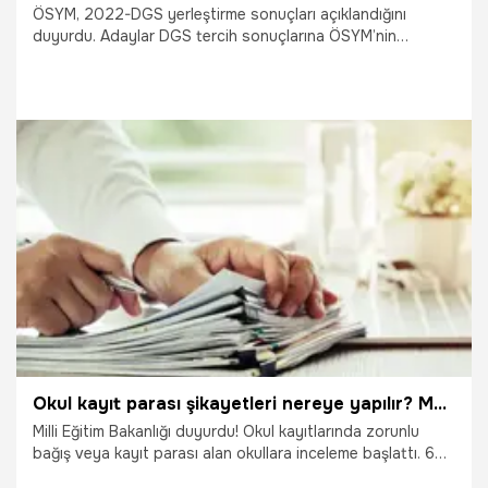
ÖSYM, 2022-DGS yerleştirme sonuçları açıklandığını
duyurdu. Adaylar DGS tercih sonuçlarına ÖSYM’nin
https://sonuc.osym.gov.tr internet adresinden
öğrenebilecek. DGS üniversite kayıtları da 9- 14 Eylül
tarihleri arasında yapılabilecek. Peki, DGS üniversite e-
Kayıt nasıl yapılır? İşte 2022-DGS yerleştirme sonuç
ekranı!
8.09.2022
Eğitim
Okul kayıt parası şikayetleri nereye yapılır? MEB inceleme başlattı!
Milli Eğitim Bakanlığı duyurdu! Okul kayıtlarında zorunlu
bağış veya kayıt parası alan okullara inceleme başlattı. 65
okulda inceleme sürerken gelen şikayetler de