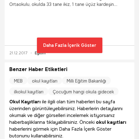
Ortaokulu, okulda 33 tane ikiz, 1 tane üçüz kardeşin
bulunması gibi ilginç bir duruma ev sahipliği yaptığı için
Guinness rekorlar kitabına girmeyi bekliyor.
Daha Fazla İçerik Göster
21.12.2017
Eğitim
Benzer Haber Etiketleri
MEB
okul kayıtları
Milli Eğitim Bakanlığı
ilkokul kayıtları
Çocuğum hangi okula gidecek
Okul Kayıtları
ile ilgili olan tüm haberleri bu sayfa
üzerinden görüntüleyebilirsiniz. Haberlerin detaylarını
okumak ve diğer görselleri incelemek istiyorsanız
haberbaşlıklarına tıklayabilirsiniz. Önceki
okul kayıtları
haberlerini görmek için Daha Fazla İçerik Göster
butonunu kullanabilirsiniz.