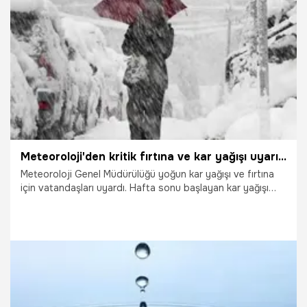
17.02.2017
Yaşam
Meteoroloji'den kritik fırtına ve kar yağışı uyarısı geldi!
Meteoroloji Genel Müdürülüğü yoğun kar yağışı ve fırtına
için vatandaşları uyardı. Hafta sonu başlayan kar yağışı
tüm yurtta etkisini göstermeye devam ediyor. Meteoroloji
Genel Müdürlüğü kar yağışı için Trakya'yı, fırtına için ise
Ege Bölgesini uyardı. İşte Meteoroloji Genel Müdürlüğü'nün
kritik hava durumu uyarısı...
29.09.2021
Gündem