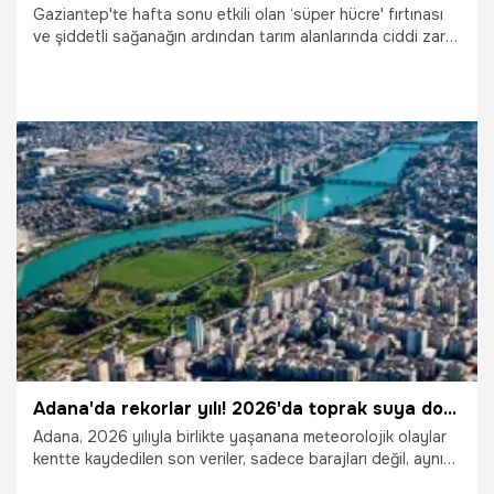
Gaziantep'te hafta sonu etkili olan ‘süper hücre' fırtınası
ve şiddetli sağanağın ardından tarım alanlarında ciddi zarar
meydana geldi.
6.05.2026
Gaziantep
Adana'da rekorlar yılı! 2026'da toprak suya doydu!
Adana, 2026 yılıyla birlikte yaşanana meteorolojik olaylar
kentte kaydedilen son veriler, sadece barajları değil, aynı
zamanda 90 yıllık meteorolojik rekorları da altüst etti.