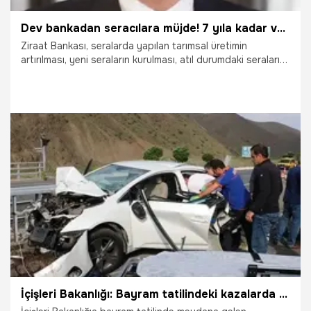
Dev bankadan seracılara müjde! 7 yıla kadar vadeli kredi...
Ziraat Bankası, seralarda yapılan tarımsal üretimin
artırılması, yeni seraların kurulması, atıl durumdaki seraların
ekonomiye kazandırılması ve mevcut seraların
modernizasyonunu kapsayan yeni bir kredi paketini
Antalya’da açıkladı.
8.02.2019
Ekonomi
İçişleri Bakanlığı: Bayram tatilindeki kazalarda 69 kişi yaşamını yitirdi