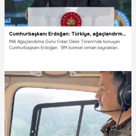
Cumhurbaşkanı Erdoğan: Türkiye, ağaçlandırma çalışmalarında Avrupa'da birinci sırada
Milli Ağaçlandırma Günü Fidan Dikim Töreni'nde konuşan
Cumhurbaşkanı Erdoğan, “BM küresel orman kaynakları
raporuna göre Türkiye, ağaçlandırma çalışmalarında
Avrupa'da birinci, dünyada 4. sırada yer alıyor. Hedefimiz
2022 yılı sonuna kadar dikilen fidan sayısını 7 milyara
ulaştırmaktır” dedi. Erdoğan, "81 ilimize 81 Millet Ormanı
kurarak vatandaşlarımızın bu hizmetten faydalanmasını
sağlayacağız” ifadelerini de kullandı.
11.11.2021
Siyaset