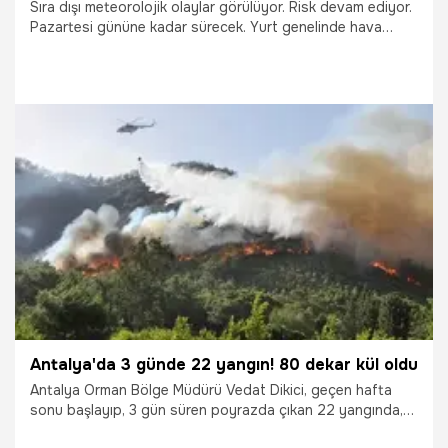
Sıra dışı meteorolojik olaylar görülüyor. Risk devam ediyor.
Pazartesi gününe kadar sürecek. Yurt genelinde hava
sıcaklıkları mevsim normallerinin altında seyrediyor. Haziran,
ekim ayı gibi geçerken uyarılar peş peşe geliyor.
İstanbul'da bugün yağan yağmur hayatı olumsuz etkiledi.
Bayrampaşa'da alt geçitte bir araç suya gömülürken, iki kişi
de mahsur kaldı. Araçta mahsur kalanlar yüzerek kurtuldu.
Meteoroloji'den Marmara ve İstanbul için yeni uyarı
yapılırken CNN TÜRK Meteoroloji Danışmanı Prof. Dr. Orhan
15.06.2021
Gündem
Şen sıradışı meteorolojik olaylara ilişkin uyarılarda bulundu.
AFAD Arama Kurtarma Teknisyeni İsmail Koçhan ise sel
anında yapılması gerekenleri anlattı.
Antalya'da 3 günde 22 yangın! 80 dekar kül oldu
Antalya Orman Bölge Müdürü Vedat Dikici, geçen hafta
sonu başlayıp, 3 gün süren poyrazda çıkan 22 yangında,
80 dekar alanın kül olduğunu belirtti. Dikici, “Kırkikindi