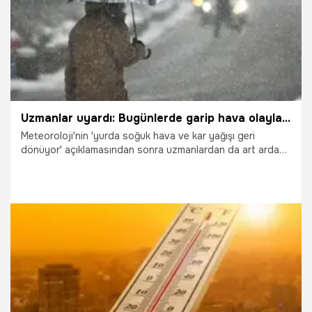
ama soğuk hava geliyor biraz üşüyeceğiz.” açıklamasında
bulundu.
Uzmanlar uyardı: Bugünlerde garip hava olayları yaşanabilir
Meteoroloji'nin 'yurda soğuk hava ve kar yağışı geri
dönüyor' açıklamasından sonra uzmanlardan da art arda
uyarılar geldi. CNN Türk Meteoroloji Danışmanı Prof. Dr.
Orhan Şen, sosyal medya hesabından yaptığı paylaşımda,
"Önümüzdeki dört gün sıradışı meteorolojik olaylar
yaşayacağız" ifadelerini kullanırken, Çevre ve Şehircilik
Bakan Yrd. Prof. Dr. Mehmet Emin Birpınar ise "Bugünlerde
garip hava olayları yaşanabilir..." uyarısı yaptı.
19.03.2021
Gündem