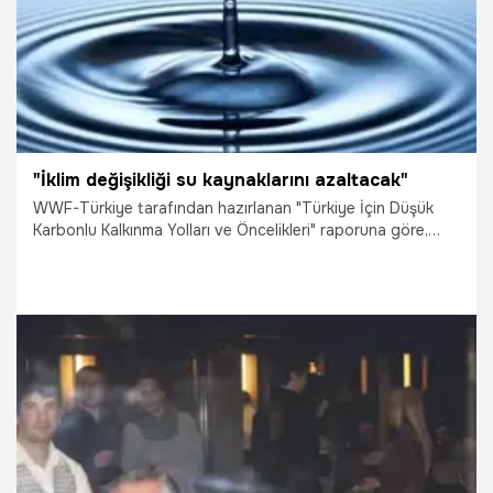
"İklim değişikliği su kaynaklarını azaltacak"
WWF-Türkiye tarafından hazırlanan "Türkiye İçin Düşük
Karbonlu Kalkınma Yolları ve Öncelikleri" raporuna göre,
Türkiye'nin de içerisinde yer aldığı Akdeniz havzası, iklim
değişikliğine karşı en kırılgan bölgelerden birisi konumunda
bulunuyor - İklim değişikliği sonucunda sıcaklıkların ülke
çapında ve her mevsimde yükselmesi, Türkiye'nin su
kaynaklarının daha da azalması öngörülüyor.
18.11.2015
Yaşam