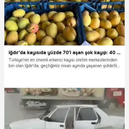
Iğdır'da kayısıda yüzde 70'i aşan şok kayıp: 40 bin tondan 8 bin tona düştü!
Türkiye'nin en önemli erkenci kayısı üretim merkezlerinden
biri olan Iğdır'da, geçtiğimiz nisan ayında yaşanan şiddetli
zirai don felaketi üretimi adeta felç etti. Kendine has
aroması ve kalitesiyle tescilli "Iğdır Şalağı" başta olmak
üzere, çiçeklenme dönemindeki binlerce kayısı ağacı
dondan doğrudan etkilendi. Geçen yıl 40 bin ton olarak
kayıtlara geçen dev rekolte, bu yıl zirai don nedeniyle
yüzde 70 ila 80 oranında eriyerek 8 bin ton seviyesine
kadar geriledi.
6.07.2026
Ekonomi