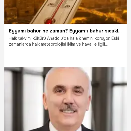
Eyyamı bahur ne zaman? Eyyam-ı bahur sıcaklıkları ne zaman bitecek?
Halk takvimi kültürü Anadolu’da hala önemini koruyor. Eski
zamanlarda halk meteorolojisi iklim ve hava ile ilgili
tahminlerini çevre oluşumlarına bakarak yapılıyordu. Halk
takviminde yer alan meteorolojik olaylar içinde yer alan
Ehem buhur sıcakları adı verilen Eyyam-ı bahur pek çok kişi
tarafından merak ediliyor. Peki, Eyyamı bahur ne zaman?
Eyyam-ı bahur sıcaklıkları ne zaman bitecek? İşte Eyyam-u
Bahur hakkında merak edilenler...
8.08.2020
Gündem