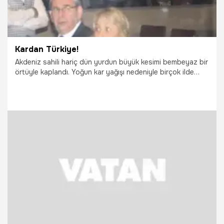
Kardan Türkiye!
Akdeniz sahili hariç dün yurdun büyük kesimi bembeyaz bir
örtüyle kaplandı. Yoğun kar yağışı nedeniyle birçok ilde
okullar tatil edildi. Kar İstanbul’a ise beklenenden geç geldi
29.09.2021
Gündem