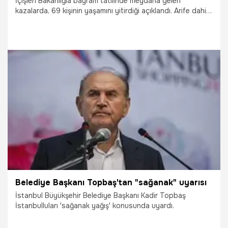
İçişleri Bakanlığıa bayram tatilinde meydana gelen
kazalarda, 69 kişinin yaşamını yitirdiği açıklandı. Arife dahil
4 gün tatil olan Ramazan Bayramı'nda can kayıplarının, son
7 yıla göre yüzde 23, bayram dönüş gününde ise son 14
yıla göre yüzde 54 azaldığı belirtildi.
18.06.2018
Gündem
Belediye Başkanı Topbaş'tan "sağanak" uyarısı
İstanbul Büyükşehir Belediye Başkanı Kadir Topbaş
İstanbulluları 'sağanak yağış' konusunda uyardı.