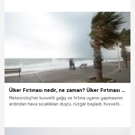
yağmurları, derlerdi. Nisan-mayısta her gün mutlaka yağmur
olurdu ama 45 gündür yağmur almadık. Geçirdiğimiz hafta
sonu, ağustosun ortasındaki hafta sonu oldu" dedi.
26.05.2021
Gündem
Ülker Fırtınası nedir, ne zaman? Ülker Fırtınası nasıl olur, kaç gün sürer, neden Ülker Fırtınası deniyor?
Meteoroloji'nin kuvvetli yağış ve fırtına uyarısı yapmasının
ardından hava sıcaklıkları düştü, rüzgâr başladı. Kuvvetli
rüzgarlar bazı yerlerde hasarlara bile neden oldu. Öte
yandan takvimlerde 21 Mayıs Ülker Fırtınası gününe olarak
geçiyor. Peki, Ülker Fırtınası nedir, kaç gün sürer? Ülker
Fırtınası ismi nereden gelir?