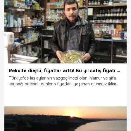
17.01.2026
Afyonkarahisar
Rekolte düştü, fiyatlar arttı! Bu yıl satış fiyatı 4 bin 500 lira oldu
Türkiye'de kış aylarının vazgeçilmezi olan ıhlamur ve şifa
kaynağı bitkisel ürünlerin fiyatları, yaşanan olumsuz iklim
şartları nedeniyle rekor seviyelere ulaştı. Aktarlar, özellikle
don ve aşırı yağışların rekolteyi düşürmesiyle çiçek
ıhlamurun kilosunun 4 bin 500 lirayı gördüğünü belirtirken,
fiyat artışının sağlık sorunları yaşayan vatandaşların alım
gücünü düşürmediğini dile getirdi.
18.12.2025
Eskişehir