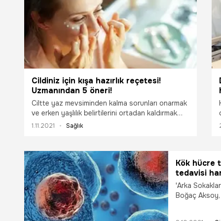
Cildiniz için kışa hazırlık reçetesi!
Uzmanından 5 öneri!
Ciltte yaz mevsiminden kalma sorunları onarmak
ve erken yaşlılık belirtilerini ortadan kaldırmak
için doğru adımları uygulamak şart. Mevsim
1.11.2021
Sağlık
geçişinde ciltte meydana gelen kuruluklar ve
nem oranının düzenlenmesi için cildi kışa
hazırlamak gerekiyor. Medikal Estetik Hekimi Dr.
Ayşegül Girgin cilt için kış önerilerinde bulundu.
Kök hücre t
tedavisi han
'Arka Sokaklar
Boğaç Aksoy, 
yakalandığını
kök hücre ted