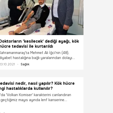
Doktorların 'kesilecek' dediği ayağı, kök
hücre tedavisi ile kurtarıldı
Kahramanmaraş'ta Mehmet Ali İğci'nin (48),
diyabet hastalığına bağlı yaralarından dolayı
ortopedi doktorunun 'diz altından kesilecek'
23.10.2021
Sağlık
dediği ayağı, Kahramanmaraş Sütçü İmam
Üniversitesi (KSÜ) Sağlık Uygulama ve Araştırma
Hastanesi Kalp ve Damar Cerrahisi Öğretim
edavisi nedir, nasıl yapılır? Kök hücre
Üyesi Doç. Dr. Mehmet Kirişci'nin uyguladığı kök
gi hastalıklarda kullanılır?
hücre tedavisiyle kurtarıldı.
'da 'Volkan Komiser' karakterini canlandıran
geçtiğimiz mayıs ayında lenf kanserine
 duyurmuştu. Bir süre kemoterapi alan oyuncu,
avisine başlayacağını açıkladı. Söz konu