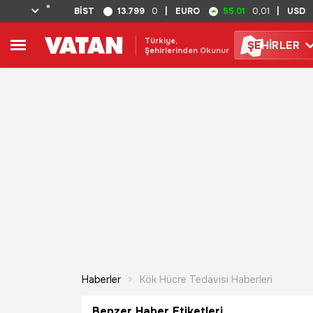
°
13.799
55.01
BİST
0
|
EURO
0,01
|
USD
Türkiye,
ŞE
HİRLER
Şehirlerinden Okunur
Haberler
Kök Hücre Tedavisi Haberleri
Benzer Haber Etiketleri