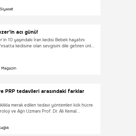
bir devlet olmamızın sonucudur. Biz hükümet
Siyaset
birlikleri ve projelerle, Kızılay'ın operasyonel
rtırmak ve teşkilatını güçlendirmek için üzerimize
ya devam edeceğiz" dedi.
er'in acı günü!
’in 10 yaşındaki İran kedisi Bebek hayatını
fırsatta kedisine olan sevgisini dile getiren ünlü
ucu, Bebek’in ölümüyle büyük acı yaşadı.
Magazin
e PRP tedavileri arasındaki farklar
lıkla merak edilen tedavi yöntemleri kök hücre
roloji ve Ağrı Uzmanı Prof. Dr. Ali Kemal
ki tedavi yöntemlerini sizler için anlatıyor.
Sağlık