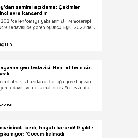
ak istiyorum” dedi.
y'dan samimi açıklama: Çekimler
kinci evre kanserdim
2021'de lenfomaya yakalanmıştı. Kemoterapi
ücre tedavisi de gören oyuncu, Eylül 2022'de
ğini açıklamıştı. Tedavi gördüğü dönemde usta
Ergün ile bir filmde rol alan Boğaç Aksoy,
agazin
sı duygularını dile getirdi.
ayvana gen tedavisi! Hem et hem süt
acak
emel alınarak hazırlanan taslağa göre hayvan
 gen tedavisi ve doku mühendisliği mevzuata
edavisi, et ve süt üretimi performansını artırmak
ıyor.
Ekonomi
ivrisinek ısırdı, hayatı karardı! 9 yıldır
 çıkamıyor: 'Gücüm kalmadı'