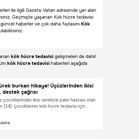
rleri ile ilgili Gazete Vatan adresinde yer alan
rsiniz. Geçmişte yaşanan Kök hücre tedavisi
an güncel haberler ve çok daha fazlasını
Kök
bilirsiniz.
şanan
kök hücre tedavisi
gelişmeleri de dahil
 Tüm
kök hücre tedavisi
haberleri aşağıda
rek burkan hikaye! Üçüzlerinden ikisi
, destek çağrısı
çocuklarından ikisi serebral palsi hastası olan
 (34), çocuklarının kök hücre tedavisi için
 milyon 800 bin lirayı toplamak amacıyla valilik
kampanyası başlattı. Aile olarak çok acı ve zor
Adana
eçtiklerini kaydeden Akan, “Ben bir anne olarak
nı, okulları hiç sevmiyorum. Çünkü benim
ları yaşayamıyor. Elimden geldiğince onları