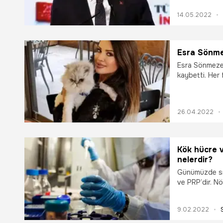
iddia sahibi 
14.05.2022
olarak yeni iş 
kabiliyetini a
düşeni yapma
Esra Sönmez
Esra Sönmezer
kaybetti. Her 
oyuncu ve sun
26.04.2022
Kök hücre v
nelerdir?
Günümüzde sık
ve PRP’dir. Nö
Erdemoğlu bu i
9.02.2022