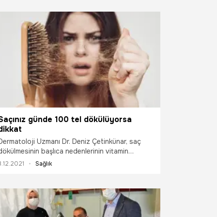
Saçınız günde 100 tel dökülüyorsa
dikkat
Dermatoloji Uzmanı Dr. Deniz Çetinkünar, saç
dökülmesinin başlıca nedenlerinin vitamin
eksiklikleri, sıkı diyet, ilaçlar, yüksek ateş,
3.12.2021
Sağlık
enfeksiyon, doğum sonrası ve menopoz
döneminde ortaya çıkan hormonal faktörler ile
stres olduğunu belirtti.