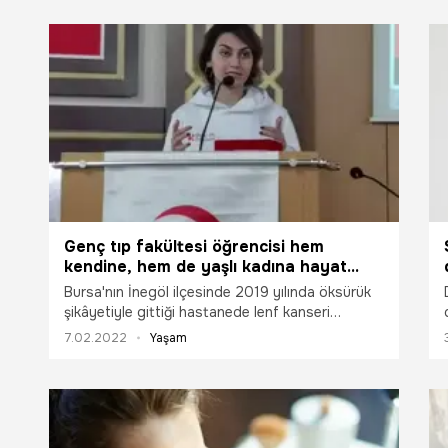
Genç tıp fakültesi öğrencisi hem
kendine, hem de yaşlı kadına hayat
oldu!
Bursa'nın İnegöl ilçesinde 2019 yılında öksürük
şikâyetiyle gittiği hastanede lenf kanseri
olduğunu öğrenen tıp fakültesi öğrencisi Elif
7.02.2022
Yaşam
Azra Bulut (22), kök hücre tedavisi ile sağlığına
kavuştu.