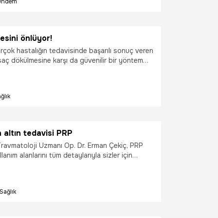
ündem
dından kök hücre tedavisi ile ilgili yapılan
rttı. Peki, kök hücre tedavisi nedir, kök hücre
yapılır?
sini önlüyor!
irçok hastalığın tedavisinde başarılı sonuç veren
saç dökülmesine karşı da güvenilir bir yöntem
ten Doç. Dr. Filiz Topaloğlu Demir “Kulak
nan 3 adet saç köklerini içeren deri parçası özel
 mikrondan daha küçük parçalara ayrılır. Bir
ğlık
 dönüştürülerek, dökülmekte olan alanlara
 Bu işlemle ince ve hasarlı saçlar iyileştirilir, doğal
esteklenir ve saç dökülmesi kontrol altına
altın tedavisi PRP
ravmatoloji Uzmanı Op. Dr. Erman Çekiç, PRP
lanım alanlarını tüm detaylarıyla sizler için
Sağlık