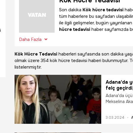
Kök Hücre Tedavisi
Son dakika
Kök hücre tedavisi
habe
tüm haberlere bu sayfadan ulaşabili
ile ilgili gelişmeler, bugün yayınlan
hücre tedavisi
haber sayfamızda bula
i
Daha Fazla
Kök Hücre Tedavisi
haberleri sayfasında son dakika ya
olmak üzere
354 kök hücre tedavisi haberi bulunmuştur.
listelenmiştir.
Adana'da yü
felç geçirdi
Adana'da üçüz 
Mekselina Akan
gerekli olan 1
onaylı yardım 
3.03.2024
bir süreçten g
çocuk parkları
çocuklarım bun