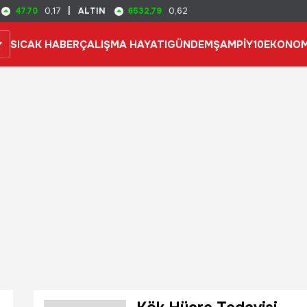
47.70
6532,79
0,17
|
ALTIN
0,62
SICAK HABER
ÇALIŞMA HAYATI
GÜNDEM
ŞAMPİY10
EKONOM