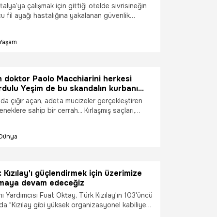
talya’ya çalışmak için gittiği otelde sivrisineğin
u fil ayağı hastalığına yakalanan güvenlik
yatı karardı. İlerleyen hastalığı nedeniyle 9 yıldır
ıkamayan güvenlik görevlisi, enfeksiyonun
Yaşam
n olmasından dolayı çoklu organ yetmezliği
arşıya kaldı.
n doktor Paolo Macchiarini herkesi
rdulu Yeşim de bu skandalın kurbanı
da çığır açan, adeta mucizeler gerçekleştiren
neklere sahip bir cerrah... Kırlaşmış saçları,
semesi, beyaz önlüğü ve yakışıklı yüzüyle
e güven veriyor. Daha doğrusu güven veriyor-du.
Dünya
kandırmayı başarmış bir dolandırıcı olduğu
r... "Nasıl yani?" dediğinizi duyar gibiyiz. En
alım!
 Kızılay'ı güçlendirmek için üzerimize
maya devam edeceğiz
 Yardımcısı Fuat Oktay, Türk Kızılay'ın 103'üncü
da "Kızılay gibi yüksek organizasyonel kabiliyete
ahip marka kuruluşlara sahip olmamız güçlü ve