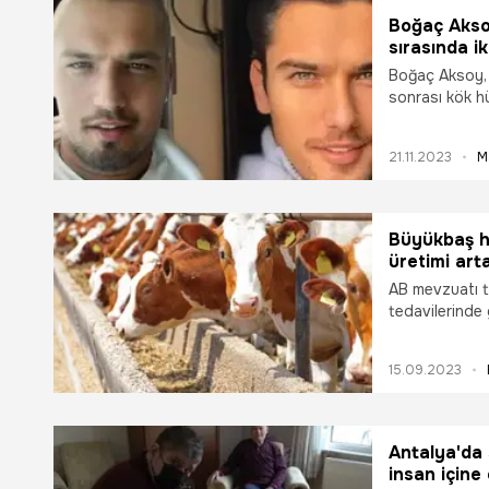
ayağa kaldırm
Boğaç Akso
sırasında i
Boğaç Aksoy, 
sonrası kök h
kanseri yendi
sanatçı Halil 
21.11.2023
M
gösterim sonra
Büyükbaş h
üretimi art
AB mevzuatı t
tedavilerinde
girecek. Gen t
için de kullanıl
15.09.2023
Antalya'da s
insan içine