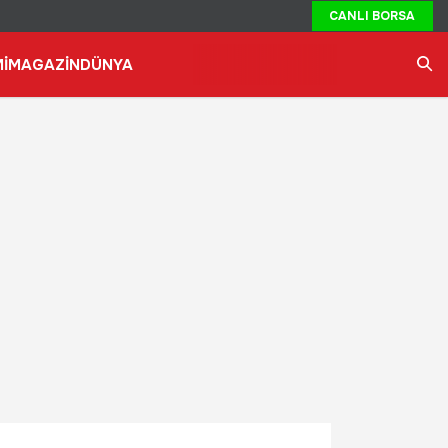
CANLI BORSA
İ
MAGAZİN
DÜNYA
Ara