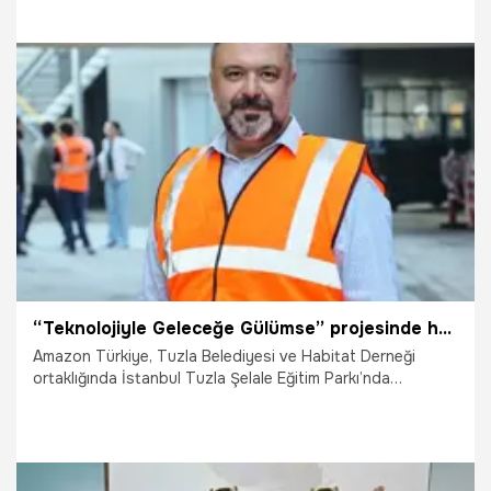
de müşterilerine yönelik çok sayıda kampanyayı hayata
geçiriyor.
30.10.2023
Ekonomi
“Teknolojiyle Geleceğe Gülümse” projesinde hedef bir yılda 4 bin genç
Amazon Türkiye, Tuzla Belediyesi ve Habitat Derneği
ortaklığında İstanbul Tuzla Şelale Eğitim Parkı’nda
Teknoloji Sınıfı açıyor. “Teknolojiyle Geleceğe Gülümse”
projesi ilk yılında 4 binden fazla gencin bilgisayar bilimi,
kodlama, makine öğrenimi ve 3D tasarım becerileri
edinmesine yardımcı olmayı hedefliyor.