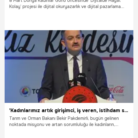
8 Mart Dünya Kadınlar Günü öncesinde ‘Dijitalde Hayat
Kolay’ projesi ile dijital okuryazarlık ve dijital pazarlama
eğitimleri alanında 10 bin kadına ulaşmayı hedefleyen Türk
Telekom, projenin yeni döneminde kadınların dijital
yetkinliklerini geliştirmeye ve ürünlerini çevrim içi
kanallardan pazarlamalarına destek oluyor.Proje ile yeni
dönemde daha fazla sayıda kadına ulaşılırken, eğitimlere
katılan kadınlar arasından belirlenecek girişimcilere hibe
desteği sunulacak.
7.03.2022
Bilim ve Teknoloji
'Kadınlarımız artık girişimci, iş veren, istihdam sağlayan konumuna gelmiştir'
Tarım ve Orman Bakanı Bekir Pakdemirli, bugün gelinen
noktada misyonu ve artan sorumluluğu ile kadınların,
tarımsal üretimin ve gıda güvenliğinin artık 'yıldız oyuncusu'
olduklarını belirtip, "Kadınlarımız, bütün mukaddes görev ve