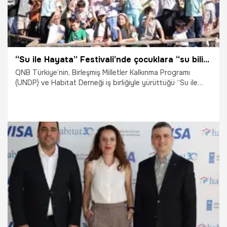
“Su ile Hayata” Festivali’nde çocuklara “su bilinci” çağrısı
QNB Türkiye’nin, Birleşmiş Milletler Kalkınma Programı
(UNDP) ve Habitat Derneği iş birliğiyle yürüttüğü “Su ile
Hayata” projesi kapsamında düzenlenen Su Farkındalığı
Festivali, 17 Eylül’de İstanbul Nezahat Gökyiğit Botanik
Bahçesi’nde gerçekleşti. Gün boyu süren etkinlikte
200’den fazla çocuk, suyun döngüsünü, tasarruf
yöntemlerini ve doğa için önemini atölyeler ve sahne
gösterileriyle deneyimledi.
18.09.2025
Yaşam