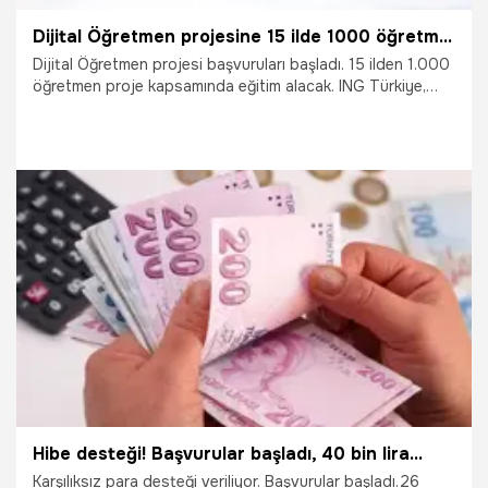
Dijital Öğretmen projesine 15 ilde 1000 öğretmen alınacak! İşte başvuru şartları!
Dijital Öğretmen projesi başvuruları başladı. 15 ilden 1.000
öğretmen proje kapsamında eğitim alacak. ING Türkiye,
Habitat Derneği ve Orta Doğu Teknik Üniversitesi (ODTÜ)
iş birliği ile hayata geçirilen, ilkokul ve ortaokul
öğretmenlerinin dijitalleşen dünyaya adım atması ve yüz
yüze ve uzaktan eğitimde yararlanabilecekleri dijital
okuryazarlık becerileri edinmelerini hedefleyen ödüllü Dijital
Öğretmenler projesinin yeni eğitim dönemi başvuruları
açıldı. Peki, Dijital Öğretmen projesi başvurusu nasıl
19.02.2021
Eğitim
yapılır? İşte Dijital Öğretmen projesi ile ilgili merak
edilenler...
Hibe desteği! Başvurular başladı, 40 bin lira...
Karşılıksız para desteği veriliyor. Başvurular başladı.26