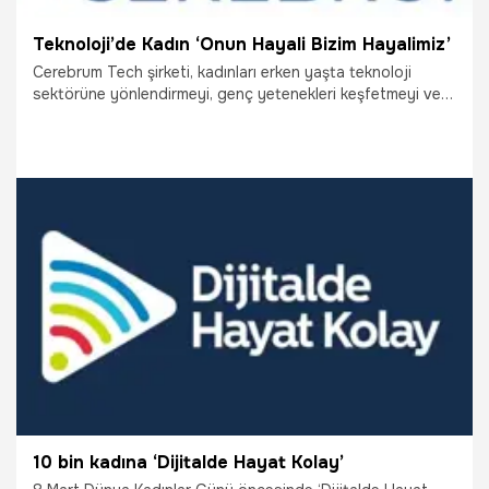
Teknoloji’de Kadın ‘Onun Hayali Bizim Hayalimiz’
Cerebrum Tech şirketi, kadınları erken yaşta teknoloji
sektörüne yönlendirmeyi, genç yetenekleri keşfetmeyi ve
onlara bu yolda mentörlük yapmayı hedefliyor. Bu hedef
doğrultusunda kuruluşunun henüz 1. yılını dolduran
Cerebrum Tech, Habitat Derneği ile ‘’Onun Hayali’’ projesini
hayata geçiriyor. Projeyi teknoloji alanında tasarım ve
yazılıma dair eğitimler almak isteyen bütün kadınlara
adayan Cerebrum Tech, "Onun Hayali, Bizim Hayalimiz"
diyor.
9.03.2022
Bilim ve Teknoloji
10 bin kadına ‘Dijitalde Hayat Kolay’