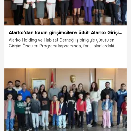
Alarko’dan kadın girişimcilere ödül! Alarko Girişim Öncüleri Programı’nda hibe desteği alacak kadın girişimciler belirlendi
Alarko Holding ve Habitat Derneği iş birliğiyle yürütülen
Girişim Öncüleri Programı kapsamında, farklı alanlardaki
yaratıcı iş fikirleri ve girişimleriyle hibe desteği almaya hak
kazanan kadın girişimcilere ödülleri takdim edildi.
27.01.2025
Ekonomi