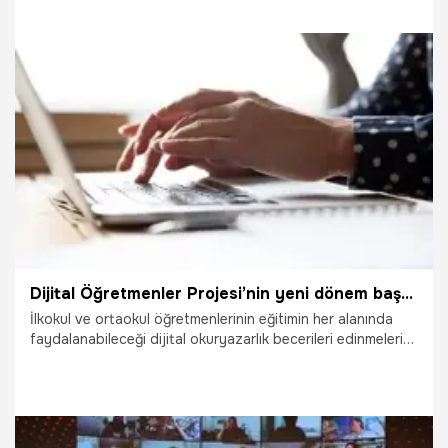
sıfatlarının yanında artık üretici, girişimci, iş veren, istihdam
sağlayan, işinin patronu konumuna gelmiştir" dedi.
15.10.2021
Ekonomi
Dijital Öğretmenler Projesi’nin yeni dönem başvuruları başladı!
İlkokul ve ortaokul öğretmenlerinin eğitimin her alanında
faydalanabileceği dijital okuryazarlık becerileri edinmelerini
amaçlayan dijital Öğretmenler projesinin yeni eğitim
dönemi başvuruları başladı. Başvurular 6 Ağustos – 13 Eylül
tarihleri arasında Dijital Öğretmenler web sitesi üzerinden
gerçekleştirilebilecek. Peki, Dijital Öğretmenler Projesi
başvurusu nasıl yapılır? Dijital Öğretmenler Projesi'ne