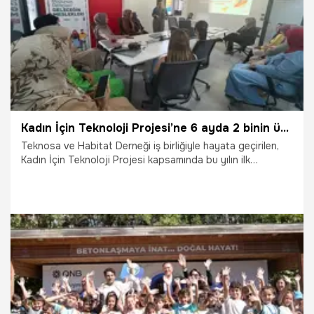
Kadın İçin Teknoloji Projesi’ne 6 ayda 2 binin üzerinde katılım
Teknosa ve Habitat Derneği iş birliğiyle hayata geçirilen,
Kadın İçin Teknoloji Projesi kapsamında bu yılın ilk
yarısında 39 eğitim düzenlendiği ve 2 bin 168 kişiye
ulaşıldığı açıklandı.
3.07.2026
Çalışma Hayatı