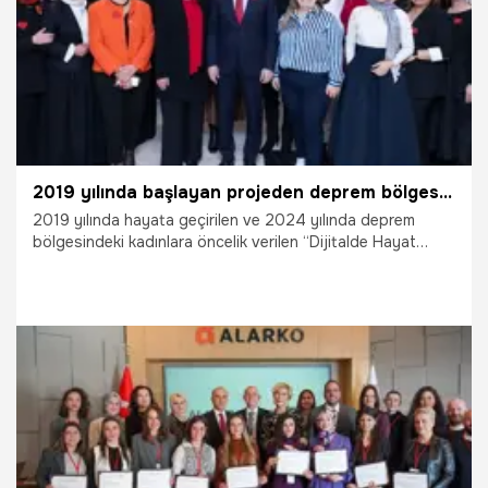
2019 yılında başlayan projeden deprem bölgesindeki kadınlara destek
2019 yılında hayata geçirilen ve 2024 yılında deprem
bölgesindeki kadınlara öncelik verilen “Dijitalde Hayat
Kolay Projesi” kapsamında bugüne kadar 30 bin kadına
çevrim içi ve yüz yüze olmak üzere dijital okuryazarlık,
pazar ve müşteri analizi, e-ticaret, e-ticarette kriz
yönetimi, sosyal medya pazarlaması ve sosyal medya
fotoğrafçılığı konu başlıklarında dijital pazarlama eğitimleri
verildiği açıklandı.
4.02.2025
Yaşam