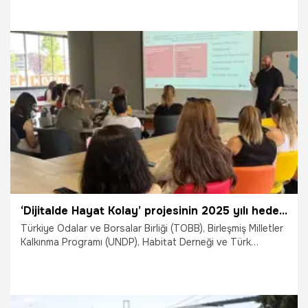
projeleri jüriyle paylaştı.
25.04.2025
Yaşam
‘Dijitalde Hayat Kolay’ projesinin 2025 yılı hedefi 15 bin girişimci kadın
Türkiye Odalar ve Borsalar Birliği (TOBB), Birleşmiş Milletler
Kalkınma Programı (UNDP), Habitat Derneği ve Türk
Telekom iş birliğinde yürütülen ‘Dijitalde Hayat Kolay’
projesinin 2025 yılı yeni döneminde 15 bin girişimci kadına
daha ulaşılmasının hedeflendiği açıklandı