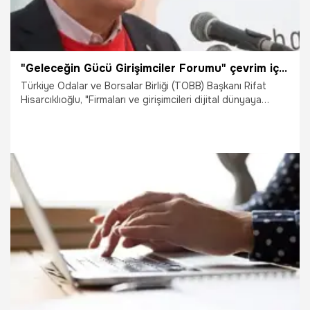
"Geleceğin Gücü Girişimciler Forumu" çevrim içi düzenledi
Türkiye Odalar ve Borsalar Birliği (TOBB) Başkanı Rifat
Hisarcıklıoğlu, "Firmaları ve girişimcileri dijital dünyaya
hazırlıyoruz. Bu kapsamda, KOBİ’leri dijital ortama taşımak
ve teknolojik altyapılarını geliştirmek için projeler
üretiyoruz." dedi.
22.03.2021
Bilim ve Teknoloji