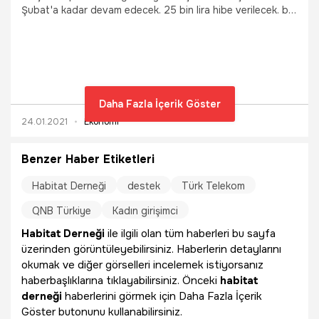
Şubat'a kadar devam edecek. 25 bin lira hibe verilecek. bir
kişi ise 40 bin lira almaya hak kazanacak. İş geliştirme
hibesiyle 30 girişimci kadına 765 bin liralık desteğin
verileceği Kız Kardeşim Hibe Programı’na başvuru başladı.
Daha Fazla İçerik Göster
24.01.2021
Ekonomi
Benzer Haber Etiketleri
Habitat Derneği
destek
Türk Telekom
QNB Türkiye
Kadın girişimci
Habitat Derneği
ile ilgili olan tüm haberleri bu sayfa
üzerinden görüntüleyebilirsiniz. Haberlerin detaylarını
okumak ve diğer görselleri incelemek istiyorsanız
haberbaşlıklarına tıklayabilirsiniz. Önceki
habitat
derneği
haberlerini görmek için Daha Fazla İçerik
Göster butonunu kullanabilirsiniz.