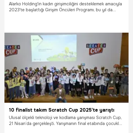
Alarko Holding'in kadın girişimciliğini desteklemek amacıyla
2023'te başlattığı Girişim Öncüleri Programı, bu yıl da
yenilenen içeriği ve artırılan destek kapasitesiyle devam
edecek
2.06.2025
Ekonomi
10 finalist takım Scratch Cup 2025’te yarıştı
Ulusal ölçekli teknoloji ve kodlama yarışması Scratch Cup,
21 Nisan’da gerçekleşti. Yarışmanın final etabında çocuklar,
“Doğayı Koruyan Teknolojiler” temasıyla geliştirdikleri