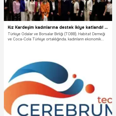
Kız Kardeşim kadınlarına destek ikiye katlandı! Hedef 700 bin kadına ulaşmak
Türkiye Odalar ve Borsalar Birliği (TOBB), Habitat Derneği
ve Coca-Cola Türkiye ortaklığında, kadınların ekonomik
hayata katılımını desteklemek amacıyla yürütülen Kız
Kardeşim Projesi’nin 700 bin kadına ulaşmayı hedeflediği
açıklandı.
1.04.2022
Ekonomi