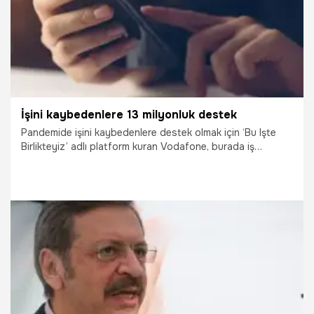
40 bin TL jüri özel ödülü olmak üzere toplamda 765 bin
TL’lik iş geliştirme hibe desteği sunuldu.
İşini kaybedenlere 13 milyonluk destek
Pandemide işini kaybedenlere destek olmak için ‘Bu Işte
Birlikteyiz’ adlı platform kuran Vodafone, burada iş
arayanlara toplam 13 milyon TL’lik fayda sağlamayı
hedefliyor.
27.04.2021
Ekonomi