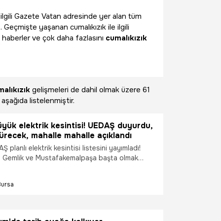
e ilgili Gazete Vatan adresinde yer alan tüm
 Geçmişte yaşanan cumalıkızık ile ilgili
 haberler ve çok daha fazlasını
cumalıkızık
alıkızık
gelişmeleri de dahil olmak üzere
61
 aşağıda listelenmiştir.
yük elektrik kesintisi! UEDAŞ duyurdu,
ürecek, mahalle mahalle açıklandı
 planlı elektrik kesintisi listesini yayımladı!
öl, Gemlik ve Mustafakemalpaşa başta olmak
lçede saatler sürecek kesintiler yaşanacak. İşte
e Bursa elektrik kesintisi programı...
Bursa