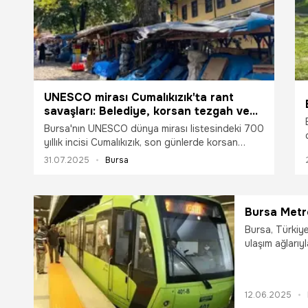
UNESCO mirası Cumalıkızık'ta rant
savaşları: Belediye, korsan tezgah ve
Çin malı satışına dur dedi!
Bursa'nın UNESCO dünya mirası listesindeki 700
yıllık incisi Cumalıkızık, son günlerde korsan
tezgahlar ve Çin malı kalitesiz eşya satan
31.07.2025
Bursa
işletmelerle yaşanan gelişmelerle sarsılıyor.
Yıldırım Belediyesi, köyün otantik yapısının
korunması ve zaman zaman yaşanan itfaiye ve
orman aracının geçişine engel olması
Bursa Metro
gerekçesiyle bir adım attı.
Bursa, Türkiye
ulaşım ağlarıyl
12.06.2025