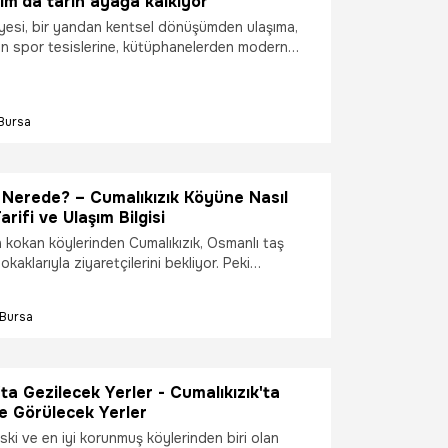
rım'da tarih ayağa kalkıyor
diyesi, bir yandan kentsel dönüşümden ulaşıma,
dan spor tesislerine, kütüphanelerden modern
na kadar Yıldırım’ı geleceğe taşıyacak projeleri
 geçirirken bir yandan da ilçedeki tarihi ve
rı ayağa kaldırıyor.
Bursa
 Nerede? – Cumalıkızık Köyüne Nasıl
Tarifi ve Ulaşım Bilgisi
h kokan köylerinden Cumalıkızık, Osmanlı taş
okaklarıyla ziyaretçilerini bekliyor. Peki
ede ve köye nasıl gidilir? İşte yol tarifi ve
.
Bursa
'ta Gezilecek Yerler - Cumalıkızık'ta
e Görülecek Yerler
ski ve en iyi korunmuş köylerinden biri olan