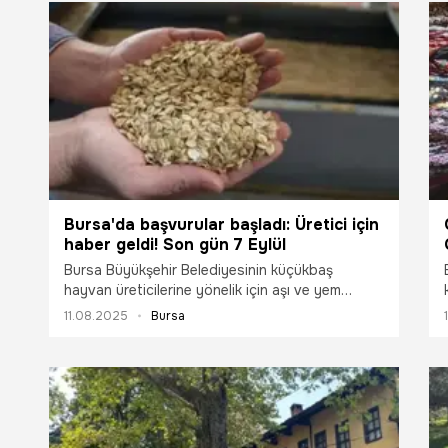
Bursa'da başvurular başladı: Üretici için
haber geldi! Son gün 7 Eylül
Bursa Büyükşehir Belediyesinin küçükbaş
hayvan üreticilerine yönelik için aşı ve yem
desteği için başvurulan 11 Ağustos Pazartesi
11.08.2025
Bursa
günü itibarıyla başladı.