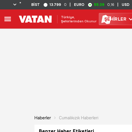
°
13.799
55.09
BİST
0
|
EURO
0,16
|
USD
Türkiye,
ŞE
HİRLER
Şehirlerinden Okunur
Haberler
Cumalıkızık Haberleri
Benzer Haber Etiketleri