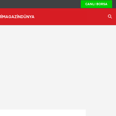
CANLI BORSA
İ
MAGAZİN
DÜNYA
Ara