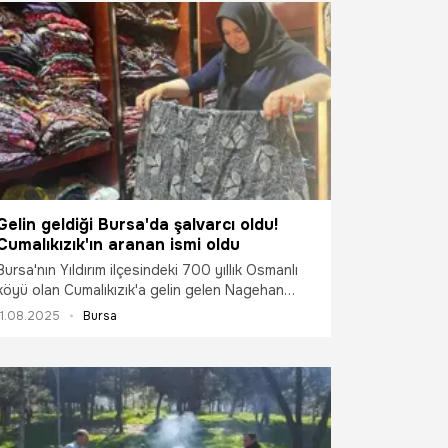
Gelin geldiği Bursa'da şalvarcı oldu!
Cumalıkızık'ın aranan ismi oldu
Bursa'nın Yıldırım ilçesindeki 700 yıllık Osmanlı
köyü olan Cumalıkızık'a gelin gelen Nagehan
Sezer, genç yaşlarda öğrendiği terzilikle kendi
11.08.2025
Bursa
diktiği şalvarları turistlere satıyor.