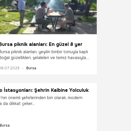
Bursa piknik alanları: En güzel 8 yer
Bursa piknik alanları, yeşilin binbir tonuyla kaplı
doğal güzellikleri, şelaleleri ve temiz havasıyla
ailelerin ve doğaseverlerin keyifli vakit
28.07.2025
Bursa
geçirebileceği harika mekanlar sunuyor.
 İstasyonları: Şehrin Kalbine Yolculuk
'nin önemli şehirlerinden biri olarak, modern
a da dikkat çeker...
Bursa