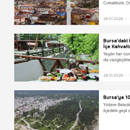
Cumalıkızık, 
sokakları ve e
uğrak durakla
28.01.2026
Bursa'daki 
İçe Kahvaltı
Yeşilin her to
da vazgeçilmez
merkezinden U
kahvaltı mekan
28.01.2026
gelen ziyaretçi
Bursa'ya 10
Yıldırım Beled
ilçedeki yeşil
yıl 1 milyon me
kazandırdıkla
Mahallesi'nde 