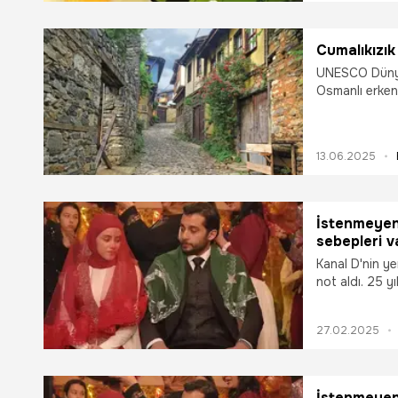
Cumalıkızı
UNESCO Dünya 
Osmanlı erken
örneklerinden bi
13.06.2025
İstenmeyen 
sebepleri v
Kanal D'nin ye
not aldı. 25 y
Cumalıkızık’ta
saplantılı eşi
27.02.2025
Altınmeşe’nin o
konuştu.
İstenmeyen 