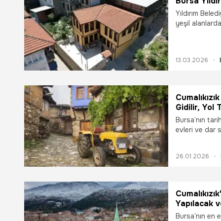
Bursa Yıldı
Yıldırım Bele
yeşil alanlar
pazar alanları
bir bir hayata
kültürel yapıla
13.03.2026
Cumalıkızık
Gidilir, Yol 
Bursa’nın tari
evleri ve dar s
Cumalıkızık ner
ulaşım bilgileri
26.01.2026
Cumalıkızık
Yapılacak v
Bursa’nın en e