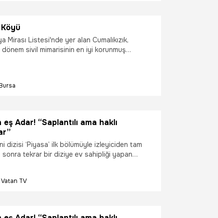
k Köyü
Mirası Listesi'nde yer alan Cumalıkızık,
 dönem sivil mimarisinin en iyi korunmuş
ridir...
Bursa
eş Adar! “Saplantılı ama haklı
ar”
ni dizisi ‘Piyasa’ ilk bölümüyle izleyiciden tam
ıl sonra tekrar bir diziye ev sahipliği yapan
 çekilen dizide Münevver’in (İlayda Alişan)
 Adar Halebi’ye hayat veren usta türkücü İzzet
Vatan TV
ğlu Fırat Altunmeşe, dizideki karakteriyle ilgili
eş Adar! “Saplantılı ama haklı