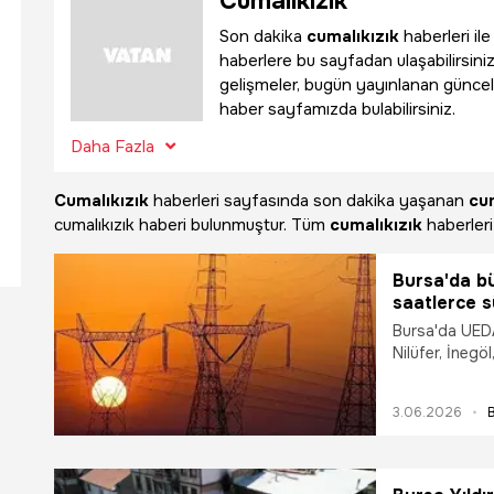
Cumalıkızık
Son dakika
cumalıkızık
haberleri il
haberlere bu sayfadan ulaşabilirsiniz.
gelişmeler, bugün yayınlanan güncel
haber sayfamızda bulabilirsiniz.
Daha Fazla
Cumalıkızık
haberleri sayfasında son dakika yaşanan
cum
cumalıkızık haberi bulunmuştur. Tüm
cumalıkızık
haberleri
Bursa'da bü
saatlerce s
Bursa'da UEDAŞ
Nilüfer, İneg
üzere birçok i
mahalle mahall
3.06.2026