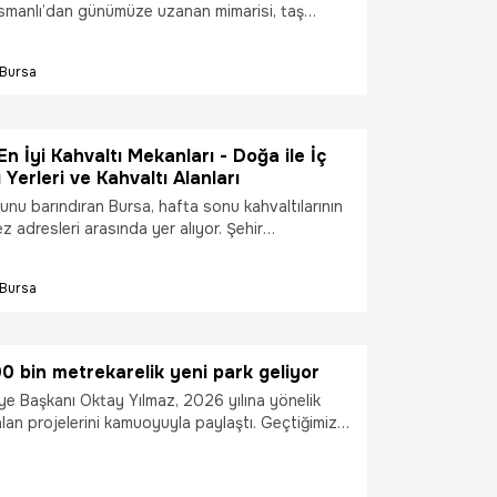
Osmanlı’dan günümüze uzanan mimarisi, taş
şsiz tarihi dokusuyla yerli ve yabancı turistlerin
rından biri olmaya devam ediyor.
Bursa
En İyi Kahvaltı Mekanları - Doğa ile İç
 Yerleri ve Kahvaltı Alanları
nunu barındıran Bursa, hafta sonu kahvaltılarının
 adresleri arasında yer alıyor. Şehir
ludağ eteklerine kadar uzanan doğa ile iç içe
ları, hem Bursalıların hem de şehir dışından
Bursa
lerin ilgisini çekiyor.
0 bin metrekarelik yeni park geliyor
iye Başkanı Oktay Yılmaz, 2026 yılına yönelik
 alan projelerini kamuoyuyla paylaştı. Geçtiğimiz
trekareden fazla yeşil alanı Yıldırım'a
rını hatırlatan Başkan Oktay Yılmaz, Değirmenönü
100 bin metrekarelik yeni park projesinin