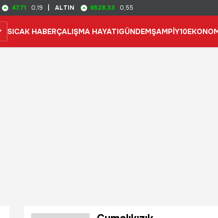
47.71
6528,33
0,19
|
ALTIN
0,55
SICAK HABER
ÇALIŞMA HAYATI
GÜNDEM
ŞAMPİY10
EKONOM