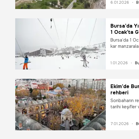
6.01.2026
B
2026'da tamam
Bursa’da Yı
1 Ocak’ta G
Yapılacak E
Bursa’da 1 Oca
kar manzaraları
merkezindeki s
arasında yer a
1.01.2026
B
Ekim’de Bur
rehberi
Sonbaharın ren
tarihi keşifler
7.01.2026
B