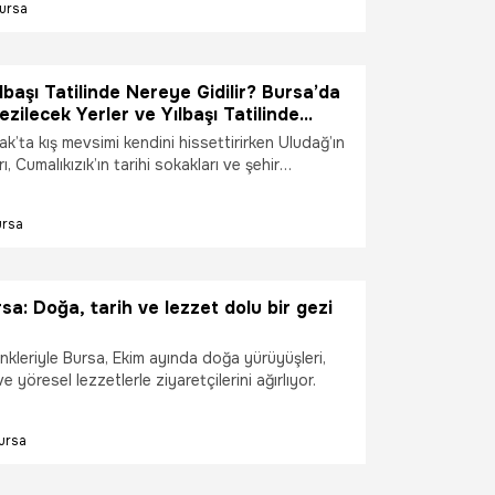
ursa
lanacağını söyledi.
lbaşı Tatilinde Nereye Gidilir? Bursa’da
ezilecek Yerler ve Yılbaşı Tatilinde
n Popüler Aktiviteler
k’ta kış mevsimi kendini hissettirirken Uludağ’ın
, Cumalıkızık’ın tarihi sokakları ve şehir
ıcak molalar yılbaşı tatilinde öne çıkan rotalar
lıyor.
ursa
sa: Doğa, tarih ve lezzet dolu bir gezi
kleriyle Bursa, Ekim ayında doğa yürüyüşleri,
 ve yöresel lezzetlerle ziyaretçilerini ağırlıyor.
ursa