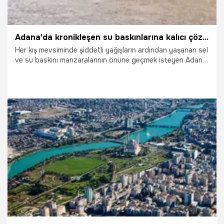
Adana'da kronikleşen su baskınlarına kalıcı çözüm: ASKİ'den 8 ilçeyi kapsayan dev altyapı hamlesi
Her kış mevsiminde şiddetli yağışların ardından yaşanan sel
ve su baskını manzaralarının önüne geçmek isteyen Adana
Büyükşehir Belediyesi, bu yıl kış öncesi tedbirlerini erken
başlattı. Adana Su ve Kanalizasyon İdaresi (ASKİ) Genel
Müdürlüğü, kentin kronik altyapı sorunlarına çözüm
üretmek amacıyla 8 kritik ilçeyi kapsayan kapsamlı bir
kanalizasyon ve yağmur suyu hattı projesi hazırladı.
28.07.2026
Adana