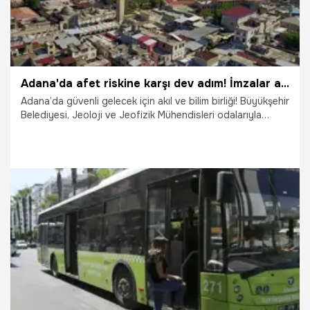
Adana'da afet riskine karşı dev adım! İmzalar atıldı
Adana’da güvenli gelecek için akıl ve bilim birliği! Büyükşehir
Belediyesi, Jeoloji ve Jeofizik Mühendisleri odalarıyla
imzaladığı geniş kapsamlı protokolle kenti afetlere karşı
daha dirençli hale getirmeyi hedefliyor.
4.06.2026
Adana