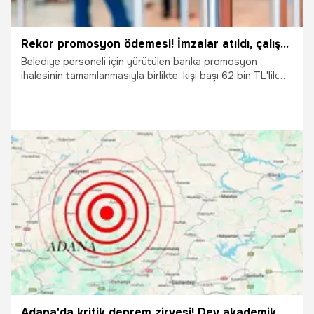
Rekor promosyon ödemesi! İmzalar atıldı, çalışanların hesabına 55 bin TL yatırıldı
Belediye personeli için yürütülen banka promosyon
ihalesinin tamamlanmasıyla birlikte, kişi başı 62 bin TL'lik
dev ödeme hesaplara aktarıldı. Adana Büyükşehir
Belediyesi personeline yönelik banka promosyonu
ödemeleri tamamlandı. Anlaşma sağlanan 55 bin TL’lik
tutar, tek seferde belediye çalışanlarının hesaplarına
aktarılarak büyük bir ekonomik destek sağladı.
26.06.2026
Adana
Adana'da kritik deprem zirvesi! Dev akademik kadro Ceyhan'ın risklerini ve güvenli geleceğini masaya yatırıyor!