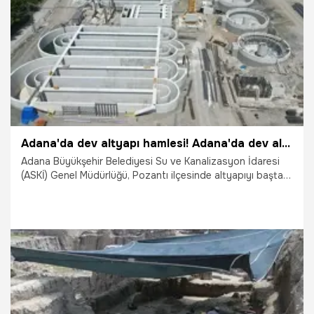
Adana'da dev altyapı hamlesi! Adana'da dev altyapı hamlesi: Baştan sona yenileniyor
Adana Büyükşehir Belediyesi Su ve Kanalizasyon İdaresi
(ASKİ) Genel Müdürlüğü, Pozantı ilçesinde altyapıyı baştan
aşağı yenileyecek kapsamlı yatırımlarına aralıksız devam
ediyor. Bölgenin çehresini değiştirecek çalışmalar
kapsamında Pozantı Atıksu Arıtma Tesisi projesinin yanı
sıra modern kanalizasyon ve içme suyu şebekesi hatları da
hayata geçiriliyor.
3.08.2026
Adana