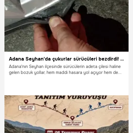
16.07.2026
Adana
Adana Seyhan'da çukurlar sürücüleri bezdirdi! 'Kimse ilgilenmiyor'
Adana'nın Seyhan ilçesinde sürücülerin adeta çilesi haline
gelen bozuk yollar, hem maddi hasara yol açıyor hem de
kaza riskini artırıyor. Defalarca yetkililere başvurmalarına
rağmen sonuç alamayan mahalle sakinleri, kalıcı bir çalışma
yapılmasını istiyor.
16.07.2026
Adana