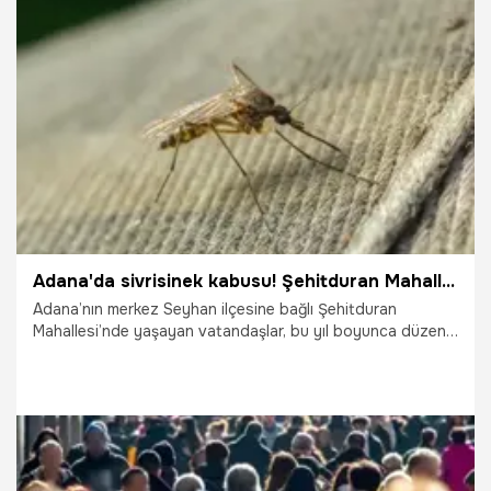
7.07.2026
Adana
Adana'da sivrisinek kabusu! Şehitduran Mahallesi sakinlerinden belediyeye sert çıkış: 'Geceleri uyuyamaz hale geldik!'
Adana’nın merkez Seyhan ilçesine bağlı Şehitduran
Mahallesi’nde yaşayan vatandaşlar, bu yıl boyunca düzenli
kent ilaçlaması yapılmadığını iddia ederek sivrisinek ve
haşere istilasına karşı Adana Büyükşehir Belediyesi’ne
sarsılmaz bir çağrıda bulundu. Yaz mevsiminin gelmesiyle
birlikte sinek nüfusunda sismik bir patlama yaşandığını
belirten mahalle sakinleri, uzun süredir sokaklarda tek bir
ilaçlama aracı bile görmediklerini öne sürerek, "Balkona
çıkamaz, geceleri uyuyamaz hale geldik" sözleriyle isyan