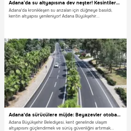
Adana’da su altyapısına dev neşter! Kesintilere karşı uyarı geldi: Bugün başlıyor
Adana'da kronikleşen su arızaları için düğmeye basıldı,
kentin altyapısı yenileniyor! Adana Büyükşehir
Belediyesi’nden yapılan uyarıya göre, pazartesi günü
başlayacak yenileme süresince musluklar geçici olarak
akmayabilir.
27.07.2026
Adana
Adana'da sürücülere müjde: Beyazevler otoban bağlantı yolu yepyeni yüzüne kavuştu!
Adana Büyükşehir Belediyesi, kent genelinde ulaşım
altyapısını güçlendirmek ve sürüş güvenliğini artırmak