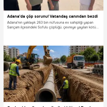
Adana'da çöp sorunu! Vatandaş canından bezdi
Adana'nın yaklaşık 263 bin nüfusuna ev sahipliği yapan
Sarıçam ilçesindeki Sofulu çöplüğü, çevreye yayılan kötü
kokular ve çöplükte sürekli çıkan yangınlar nedeniyle halk
sağlığını ve güvenliğini tehdit ediyor.
12.07.2026
Adana