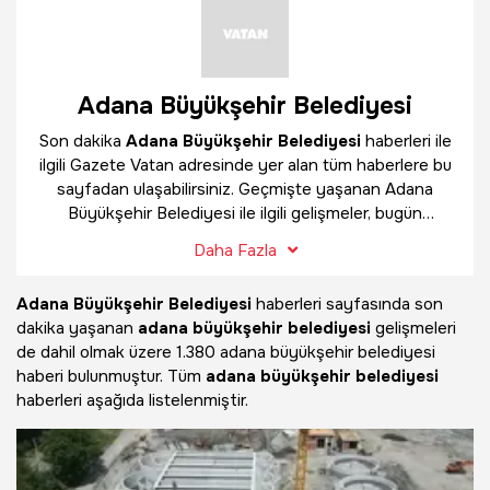
Adana Büyükşehir Belediyesi
Son dakika
Adana Büyükşehir Belediyesi
haberleri ile
ilgili Gazete Vatan adresinde yer alan tüm haberlere bu
sayfadan ulaşabilirsiniz. Geçmişte yaşanan Adana
Büyükşehir Belediyesi ile ilgili gelişmeler, bugün
yayınlanan güncel haberler ve çok daha fazlasını
Adana
Daha Fazla
Büyükşehir Belediyesi
haber sayfamızda bulabilirsiniz.
Adana Büyükşehir Belediyesi
haberleri sayfasında son
dakika yaşanan
adana büyükşehir belediyesi
gelişmeleri
de dahil olmak üzere
1.380 adana büyükşehir belediyesi
haberi bulunmuştur. Tüm
adana büyükşehir belediyesi
haberleri aşağıda listelenmiştir.