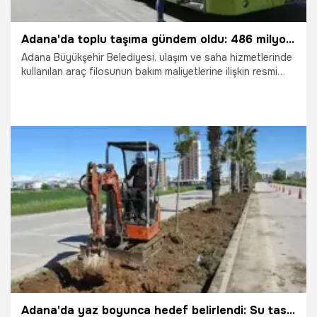
Adana'da toplu taşıma gündem oldu: 486 milyon TL harcama yapıldı
Adana Büyükşehir Belediyesi, ulaşım ve saha hizmetlerinde
kullanılan araç filosunun bakım maliyetlerine ilişkin resmi
verileri açıkladı. Belediye bünyesinde hizmet veren otobüs,
kamyon ve iş makinelerinden oluşan toplam 1.095 aracın
4.5 aylık periyottaki bakım, onarım ve servis giderleri için
toplam 486 milyon TL harcama yapıldığı duyuruldu.
23.05.2026
Adana
Adana'da yaz boyunca hedef belirlendi: Su tasarrufu için belediye bu yöntemi deneyecek