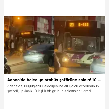
amacıyla yürüttüğü çalışmalara bir yenisini daha ekledi. Fen
İşleri Daire Başkanlığı ekipleri tarafından Beyazevler
Otoban Bağlantı Yolu’nda tamamlanan asfalt yenileme
hamlesinin ardından, yol çizgileri de modern standartlara
uygun olarak yeniden çekildi.
21.07.2026
Adana
Adana'da belediye otobüs şoförüne saldırı! 10 kişilik grup acımasızca darbetti
Adana'da, Büyükşehir Belediyesi'ne ait yolcu otobüsünün
şoförü, yaklaşık 10 kişilik bir grubun saldırısına uğradı.
Darbedilen şoför hastaneye kaldırılırken, polis saldırganları
yakalamak için çalışma başlattı. Olay anı cep telefonu ile
kaydedildi.