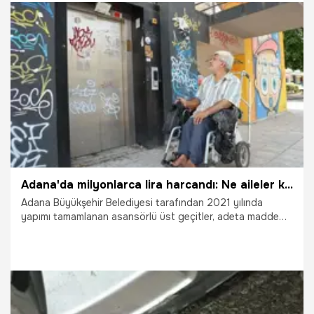
20.07.2026
Adana
Adana'da milyonlarca lira harcandı: Ne aileler kullanabiliyor ne de çocuklar!
Adana Büyükşehir Belediyesi tarafından 2021 yılında
yapımı tamamlanan asansörlü üst geçitler, adeta madde
bağımlılarının meskeni haline geldi. Kırmızı etiketle kullanım
dışı bırakılan asansörler nedeniyle yaşlılar, engelliler ve
çocuklu aileler ya merdiven çıkmak zorunda kalıyor ya da
yoğun trafikte kırmızı ışıkta yolun karşısına geçerek
canlarını tehlikeye atıyor. Vatandaşlar, Adana Büyükşehir
Belediyesi'ne tepki gösterdi.