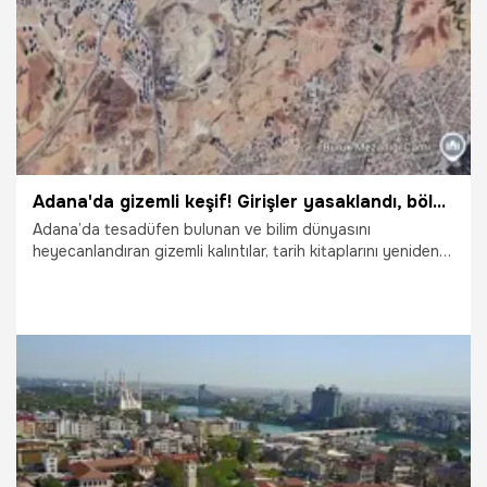
12.06.2026
Adana
Temmuz 2026 olarak açıklandı.
Adana'da gizemli keşif! Girişler yasaklandı, bölge acil koruma altına alındı
Adana’da tesadüfen bulunan ve bilim dünyasını
heyecanlandıran gizemli kalıntılar, tarih kitaplarını yeniden
yazdıracak türden. Yetkililerin hemen harekete geçerek acil
koruma kararı aldığı bölgedeki şoke eden keşfin arkasında
ne var? İşte ilk detaylar...
8.06.2026
Adana