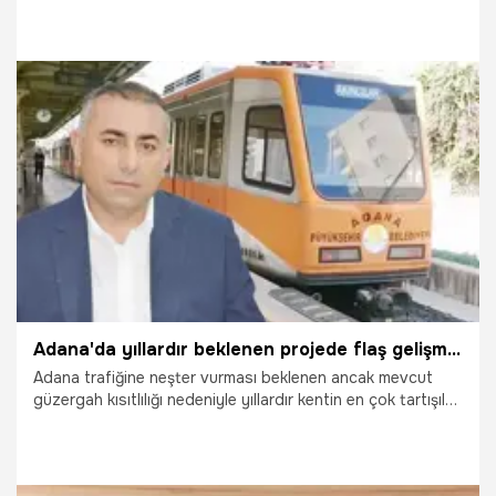
20.06.2026
Adana
Adana'da yıllardır beklenen projede flaş gelişme! Başkan Vekili Güngör Geçer canlı yayında açıkladı
Adana trafiğine neşter vurması beklenen ancak mevcut
güzergah kısıtlılığı nedeniyle yıllardır kentin en çok tartışılan
yatırımlarından biri olan Adana Metrosu uzatma hattı
projesinde tarihi bir dönemece girildi. Adana Büyükşehir
Belediyesi Başkan Vekili Güngör Geçer, projenin teknik
olarak tamamen hazır olduğunu müjdeledi. Yurt dışından