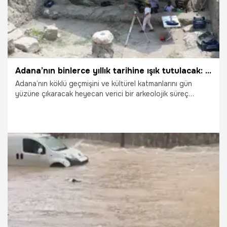
Adana’nın binlerce yıllık tarihine ışık tutulacak: Tepebağ Höyüğü’nde arkeolojik sondaj çalışmaları başlıyor!
Adana’nın köklü geçmişini ve kültürel katmanlarını gün
yüzüne çıkaracak heyecan verici bir arkeolojik süreç
başlıyor. Kentin en önemli simgelerinden biri olan tarihi
Tepebağ Höyüğü’nde, Adana Büyükşehir Belediyesi
koordinesinde yürütülecek sondaj kazıları için tüm
hazırlıklar tamamlandı.
31.07.2026
Adana