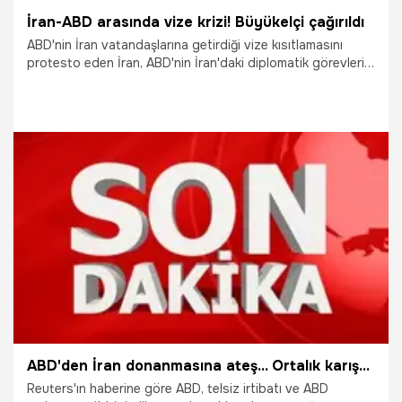
İran-ABD arasında vize krizi! Büyükelçi çağırıldı
ABD'nin İran vatandaşlarına getirdiği vize kısıtlamasını
protesto eden İran, ABD'nin İran'daki diplomatik görevlerini
yürüten İsviçre Büyükelçisi'ni Dışişleri Bakanlığı'na çağırdı.
29.01.2017
Dünya
ABD'den İran donanmasına ateş... Ortalık karışacak
Reuters'ın haberine göre ABD, telsiz irtibatı ve ABD