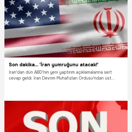
19.06.2019
Dünya
Son dakika... 'İran yumruğunu atacak!'
İran'dan dün ABD'nin yeni yaptırım açıklamalarına sert
cevap geldi. İran Devrim Muhafızları Ordusu'ndan üst
düzey bir komutan yaptığı açıklamada, "İran halkının
ABD'nin yeni planına tepki olarak ABD Dışişleri Bakanına
gücünü göstereceğini" söyledi.
22.05.2018
Dünya