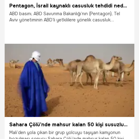
Pentagon, İsrail kaynaklı casusluk tehdidi nedeniyle alarma geçti
ABD basını, ABD Savunma Bakanlığı’nın (Pentagon), Tel
Aviv yönetiminin ABD’li yetkililere yönelik casusluk
faaliyetleri nedeniyle İsrail’e ilişkin karşı istihbarat tehdit
seviyesini en yüksek kategoriye yükselttiğini iddia etti.
İsrail’in ABD Başkanı Donald Trump’ın Orta Doğu Özel
Temsilcisi Steve Witkoff dahil olmak üzere üst düzey
yetkilileri dinlemeye yönelik girişimlerini arttırdığı öne
sürüldü.
6.06.2026
Dünya
Sahara Çölü’nde mahsur kalan 50 kişi susuzluktan öldü
Mali’den yola çıkan bir grup yolcuyu taşıyan kamyonun
bozulması sonucu Sahara Çölü’nde mahsur kalan 50 kişi