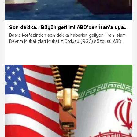
Son dakika... Büyük gerilim! ABD'den İran'a uyarı ateşi!
Basra körfezinden son dakika haberleri geliyor... İran İslam
Devrim Muhafızları Muhafız Ordusu (IRGC) sözcüsü ABD
Deniz Kuvvetleri'nin, Basra Körfezi'ndeki gemilerinden
birine yaklaştığını ve gemideki ekibe birkaç uyarı ateşi
yapıldığını iddia etti.
29.07.2017
Dünya