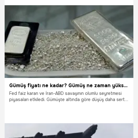
kazancı yaşayan altın, yaklaşık beş haftalık düşüş trendinin
ardından ilk kez haftalık bazda yükseliş kaydetmeye
hazırlanıyor. Hafta başında 6.000 lira seviyelerinde olan
gram altın, saniyeler içinde yaklaşık yüzde 5 prim yaparak
6.290 lira sınırına dayandı.
3.07.2026
Ekonomi
Gümüş fiyatı ne kadar? Gümüş ne zaman yükselir? Gümüş için 60 gün detayı
Fed faiz kararı ve İran-ABD savaşının olumlu seyretmesi
piyasaları etkiledi. Gümüşte altında göre düşüş daha sert
gerçekleşti. Konuyla ilgili görüşlerini belirten uzman isim 60
gün detayı verdi. Gümüş fiyatı ne kadar? Gümüş ne zaman
yükselir? Gümüş için 60 gün detayı... İşte son dakika
gümüş fiyatları...