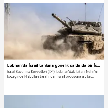
Kozmonotlar Sergey Kud-Sverchkov ve Sergei Mikayev ise
tahliye prosedürlerine katılmadı.
5.06.2026
Dünya
Lübnan'da İsrail tankına yönelik saldırıda bir İsrail askeri öldü
İsrail Savunma Kuvvetleri (IDF), Lübnan'daki Litani Nehri'nin
kuzeyinde Hizbullah tarafından İsrail ordusuna ait bir
tanka düzenlenen saldırı sonucunda bir İsrailli askerin
öldüğünü açıkladı.