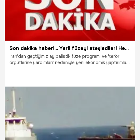
Son dakika haberi... Yerli füzeyi ateşlediler! Hedefte...
İran'dan geçtiğimiz ay balistik füze programı ve 'terör
örgütlerine yardımları' nedeniyle yeni ekonomik yaptırımlar
getiren ABD'ye hodri meydan... İran medyasından gelen
son dakika haberlerine göre, İran yerli füzesini başarıyla
test etti hem de hedefine ABD bayrağı sararak...
7.08.2017
Dünya