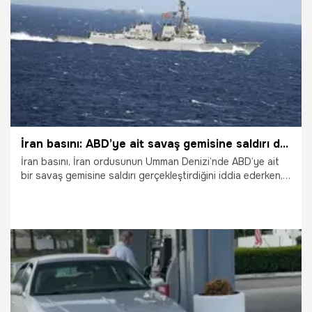
4.06.2026
Dünya
İran basını: ABD’ye ait savaş gemisine saldırı düzenlendi
İran basını, İran ordusunun Umman Denizi’nde ABD’ye ait
bir savaş gemisine saldırı gerçekleştirdiğini iddia ederken,
ABD Merkez Kuvvetler Komutanlığı (CENTCOM) söz konusu
iddiaları yalanladı.
3.06.2026
Dünya