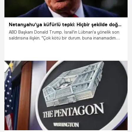
Netanyahu'ya küfürlü tepki: Hiçbir şekilde doğru karar veremiyor
ABD Başkanı Donald Trump, İsrail'in Lübnan'a yönelik son
saldırısına ilişkin, "Çok kötü bir durum, buna inanamadım.
(İran ile) Anlaşmayı imzalamamıza bir saat kala yaşandı"
dedi. Trump ayrıca İsrail Başbakanı Binyamin
Netanyahu'nun saldırıyı düzenleme kararına yönelik küfürlü
ifadeler kullanarak, "Neden böyle bir saldırı yapmak
zorundaydı? Çok öfkelendim. Hiçbir şekilde doğru karar
veremiyor" dedi.
14.06.2026
Dünya