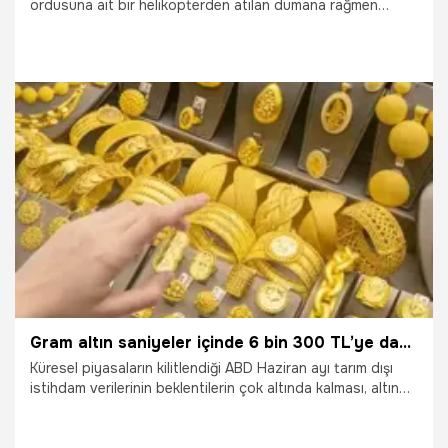
ordusuna ait bir helikopterden atılan dumana rağmen
kendilerine yakınlaşan İran donanmasına ait dört gemiye
uyarı ateşi açtı.
17.06.2021
Dünya
Gram altın saniyeler içinde 6 bin 300 TL’ye dayandı! Yatırımcısına 5 günde %5 net getiri şoku!
Küresel piyasaların kilitlendiği ABD Haziran ayı tarım dışı
istihdam verilerinin beklentilerin çok altında kalması, altın
fiyatlarında sismik bir yükseliş dalgası başlattı. Haftanın
son işlem gününde yüzde 1'in üzerinde sarsılmaz bir değer