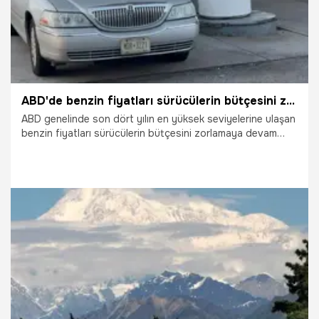
ABD'de benzin fiyatları sürücülerin bütçesini zorlamaya devam ediyor
ABD genelinde son dört yılın en yüksek seviyelerine ulaşan
benzin fiyatları sürücülerin bütçesini zorlamaya devam
ediyor. Özellikle New York'ta yaşayan Amerikalılar ve
Türkler, akaryakıt maliyetlerindeki artışın günlük hayatlarını
ve harcamalarını doğrudan etkilediğini belirtirken, uzmanlar
yaz aylarında fiyatların yeniden yükselebileceği uyarısında
bulundu.
3.06.2026
Dünya