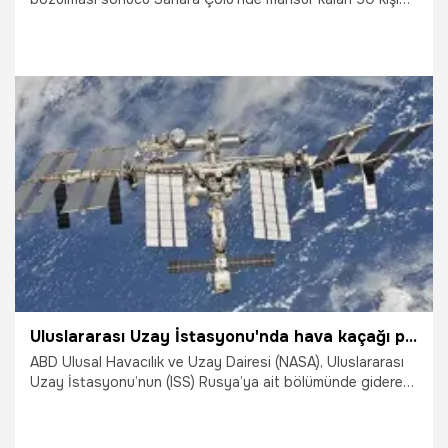
susuzluktan hayatını kaybetti.
5.06.2026
Dünya
Uluslararası Uzay İstasyonu'nda hava kaçağı paniği yaşandı
ABD Ulusal Havacılık ve Uzay Dairesi (NASA), Uluslararası
Uzay İstasyonu’nun (ISS) Rusya’ya ait bölümünde giderek
kötüleşen hava kaçağı nedeniyle istasyondaki dört
astronot ve bir kozmonota uzay araçlarına geçmeleri ve
muhtemel bir tahliyeye hazırlanmaları talimatını verdi.