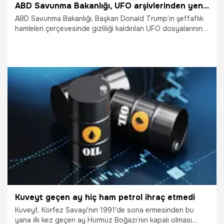
ABD Savunma Bakanlığı, UFO arşivlerinden yeni bir dosya paketi yayınladı
ABD Savunma Bakanlığı, Başkan Donald Trump’ın şeffaflık
hamleleri çerçevesinde gizliliği kaldırılan UFO dosyalarının
yeni bir paketini erişime açtı.
22.05.2026
Dünya
Kuveyt geçen ay hiç ham petrol ihraç etmedi
Kuveyt, Körfez Savaşı'nın 1991'de sona ermesinden bu
yana ilk kez geçen ay Hürmüz Boğazı’nın kapalı olması