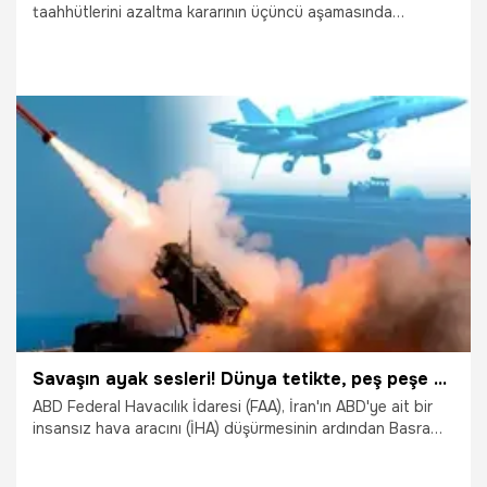
taahhütlerini azaltma kararının üçüncü aşamasında
uranyumu yüzde 20'den fazla zenginleştirme kapasitesine
sahip gelişmiş santrifüjler kullanacaklarını açıkladı.
7.09.2019
Dünya
Savaşın ayak sesleri! Dünya tetikte, peş peşe açıklamalar geliyor...
ABD Federal Havacılık İdaresi (FAA), İran'ın ABD'ye ait bir
insansız hava aracını (İHA) düşürmesinin ardından Basra
Körfezi ve Umman Körfezinin İran kontrolündeki hava
sahasında Amerikan havacılık firmalarının uçuşlarına yasak