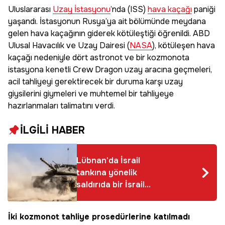
Uluslararası
Uzay İstasyonu
’nda (ISS)
hava kaçağı
paniği
yaşandı. İstasyonun Rusya’ya ait bölümünde meydana
gelen hava kaçağının giderek kötüleştiği öğrenildi. ABD
Ulusal Havacılık ve Uzay Dairesi (
NASA
), kötüleşen hava
kaçağı nedeniyle dört astronot ve bir kozmonota
istasyona kenetli Crew Dragon uzay aracına geçmeleri,
acil tahliyeyi gerektirecek bir duruma karşı uzay
giysilerini giymeleri ve muhtemel bir tahliyeye
hazırlanmaları talimatını verdi.
İLGİLİ HABER
Lübnan'da İsrail
tankına yönelik
saldırıda bir İsrail
askeri öldü
İki kozmonot tahliye prosedürlerine katılmadı