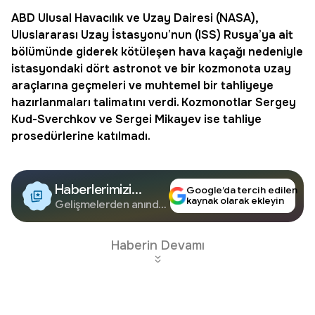
ABD Ulusal Havacılık ve Uzay Dairesi (
NASA
),
Uluslararası
Uzay İstasyonu
’nun (ISS) Rusya’ya ait
bölümünde giderek kötüleşen
hava kaçağı
nedeniyle
istasyondaki dört astronot ve bir kozmonota uzay
araçlarına geçmeleri ve muhtemel bir tahliyeye
hazırlanmaları talimatını verdi. Kozmonotlar Sergey
Kud-Sverchkov ve Sergei Mikayev ise
tahliye
prosedürlerine katılmadı.
Haberlerimizi
Google’da tercih edilen
kaynak olarak ekleyin
Google'da Takip
Gelişmelerden anında
haberdar olun.
Edin
Haberin Devamı