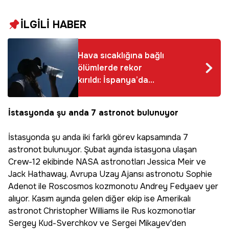
İLGİLİ HABER
Hava sıcaklığına bağlı
ölümlerde rekor
kırıldı: İspanya’da
mayıs ayında 101 kişi
hayatını kaybetti
İstasyonda şu anda 7 astronot bulunuyor
İstasyonda şu anda iki farklı görev kapsamında 7
astronot bulunuyor. Şubat ayında istasyona ulaşan
Crew-12 ekibinde NASA astronotları Jessica Meir ve
Jack Hathaway, Avrupa Uzay Ajansı astronotu Sophie
Adenot ile Roscosmos kozmonotu Andrey Fedyaev yer
alıyor. Kasım ayında gelen diğer ekip ise Amerikalı
astronot Christopher Williams ile Rus kozmonotlar
Sergey Kud-Sverchkov ve Sergei Mikayev'den