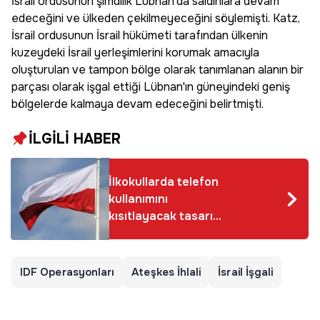
İsrail ordusunun şimdilik Lübnan'da saldırılara devam
edeceğini ve ülkeden çekilmeyeceğini söylemişti. Katz,
İsrail ordusunun İsrail hükümeti tarafından ülkenin
kuzeydeki İsrail yerleşimlerini korumak amacıyla
oluşturulan ve tampon bölge olarak tanımlanan alanın bir
parçası olarak işgal ettiği Lübnan'ın güneyindeki geniş
bölgelerde kalmaya devam edeceğini belirtmişti.
İLGİLİ HABER
İlkokullarda telefon
kullanımını
kısıtlayacak tasarı
Polonya'da kabul
edildi
IDF Operasyonları
Ateşkes İhlali
İsrail İşgali