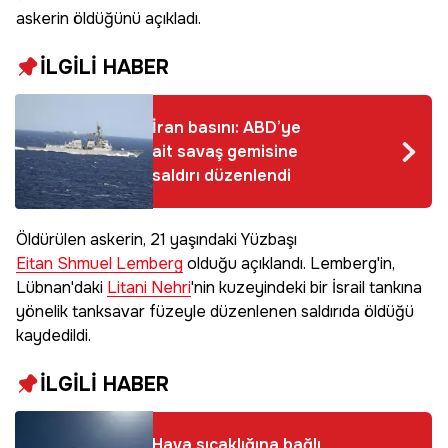
askerin öldüğünü açıkladı.
İLGİLİ HABER
İran basını: ABD’ye
ait savaş gemisine
saldırı düzenlendi
Öldürülen askerin, 21 yaşındaki Yüzbaşı
Eitan Shmuel Lemberg
olduğu açıklandı. Lemberg'in,
Lübnan'daki
Litani Nehri
'nin kuzeyindeki bir İsrail tankına
yönelik tanksavar füzeyle düzenlenen saldırıda öldüğü
kaydedildi.
İLGİLİ HABER
Hava sıcaklığına bağlı