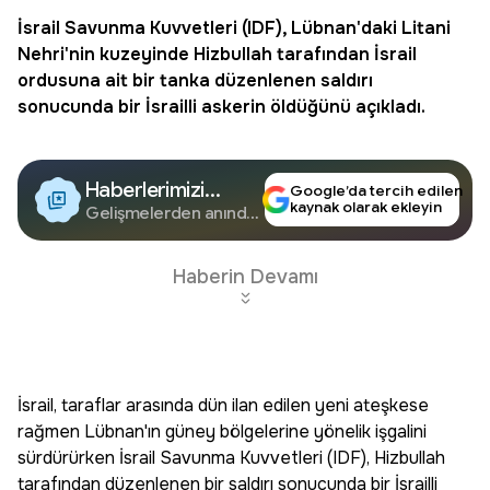
İsrail Savunma Kuvvetleri (IDF), Lübnan'daki
Litani
Nehri
'nin kuzeyinde Hizbullah tarafından İsrail
ordusuna ait bir tanka düzenlenen saldırı
sonucunda bir İsrailli askerin öldüğünü açıkladı.
Haberlerimizi
Google’da tercih edilen
kaynak olarak ekleyin
Google'da Takip
Gelişmelerden anında
haberdar olun.
Edin
Haberin Devamı
İsrail, taraflar arasında dün ilan edilen yeni ateşkese
rağmen Lübnan'ın güney bölgelerine yönelik işgalini
sürdürürken İsrail Savunma Kuvvetleri (IDF), Hizbullah
tarafından düzenlenen bir saldırı sonucunda bir İsrailli