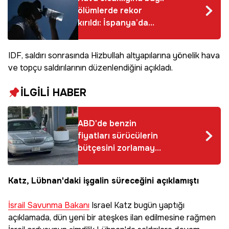
ölümlerde rekor
kırıldı: İspanya’da
mayıs ayında 101 kişi
hayatını kaybetti
IDF, saldırı sonrasında Hizbullah altyapılarına yönelik hava
ve topçu saldırılarının düzenlendiğini açıkladı.
İLGİLİ HABER
ABD'de benzin
fiyatları sürücülerin
bütçesini zorlamaya
devam ediyor
Katz, Lübnan'daki işgalin süreceğini açıklamıştı
İsrail Savunma Bakanı
Israel Katz bugün yaptığı
açıklamada, dün yeni bir ateşkes ilan edilmesine rağmen