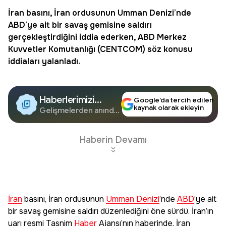
İran
basını, İran ordusunun
Umman Denizi
’nde
ABD
’ye ait bir savaş gemisine saldırı
gerçekleştirdiğini iddia ederken, ABD Merkez
Kuvvetler Komutanlığı (
CENTCOM
) söz konusu
iddiaları yalanladı.
Haberlerimizi
Google’da tercih edilen
kaynak olarak ekleyin
Google'da Takip
Gelişmelerden anında
haberdar olun.
Edin
Haberin Devamı
İran
basını, İran ordusunun
Umman Denizi
’nde
ABD
’ye ait
bir savaş gemisine saldırı düzenlediğini öne sürdü. İran’ın
yarı resmi Tasnim
Haber
Ajansı’nın haberinde, İran