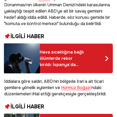
Donanması’nın ülkenin Umman Denizi’ndeki karasularına
yaklaştığı tespit edilen ABD’ye ait bir savaş gemisini
hedef aldığı iddia edildi. Haberde, söz konusu gemide bir
"komuta ve kontrol merkezi" bulunduğu da belirtildi.
İLGİLİ HABER
Hava sıcaklığına bağlı
ölümlerde rekor
kırıldı: İspanya’da
mayıs ayında 101 kişi
hayatını kaybetti
İddialara göre saldırı, ABD’nin bölgede İran’a ait ticari
gemilere yönelik eylemleri ve
Hürmüz Boğazı
’ndaki
düzenlemeleri ihlal ettiği gerekçesiyle gerçekleştirildi.
İLGİLİ HABER