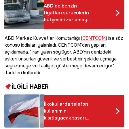
ABD'de benzin
fiyatları sürücülerin
bütçesini zorlamaya
devam ediyor
ABD Merkez Kuvvetler Komutanlığı (
CENTCOM
) ise söz
konusu iddiaları yalanladı. CENTCOM’dan yapılan
açıklamada, "İran yalan söylüyor. ABD’nin denizdeki
askeri unsurları güvenli ve serbest bir şekilde uçmaya,
seyretmeye ve faaliyet göstermeye devam ediyor"
ifadeleri kullanıldı.
İLGİLİ HABER
İlkokullarda telefon
kullanımını
kısıtlayacak tasarı
Polonya'da kabul