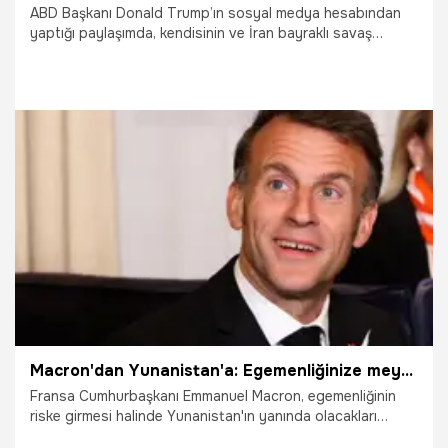
ABD Başkanı Donald Trump’ın sosyal medya hesabından
yaptığı paylaşımda, kendisinin ve İran bayraklı savaş
gemilerinin yer aldığı görseldeki "Bu, fırtına öncesi
sessizlikti" ifadesi dikkat çekti.
16.05.2026
Dünya
Macron'dan Yunanistan'a: Egemenliğinize meydan okunursa burada olacağız
Fransa Cumhurbaşkanı Emmanuel Macron, egemenliğinin
riske girmesi halinde Yunanistan'ın yanında olacakları
sözünü verdi.