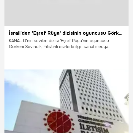
İsrail’den 'Eşref Rüya' dizisinin oyuncusu Görkem Sevindik'e tehdit
KANAL D'nin sevilen dizisi 'Eşref Rüya'nın oyuncusu
Görkem Sevindik, Filistinli esirlerle ilgili sanal medya
hesabından yaptığı paylaşımı nedeniyle İsrail Güvenlik
Bakanı Itamar Ben-Gvir tarafından hedef alındı.
7.04.2026
Vatan TV