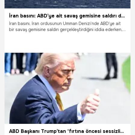
İran basını: ABD’ye ait savaş gemisine saldırı düzenlendi
İran basını, İran ordusunun Umman Denizi’nde ABD’ye ait
bir savaş gemisine saldırı gerçekleştirdiğini iddia ederken,
ABD Merkez Kuvvetler Komutanlığı (CENTCOM) söz konusu
iddiaları yalanladı.
3.06.2026
Dünya
ABD Başkanı Trump’tan 'fırtına öncesi sessizlik' paylaşımı