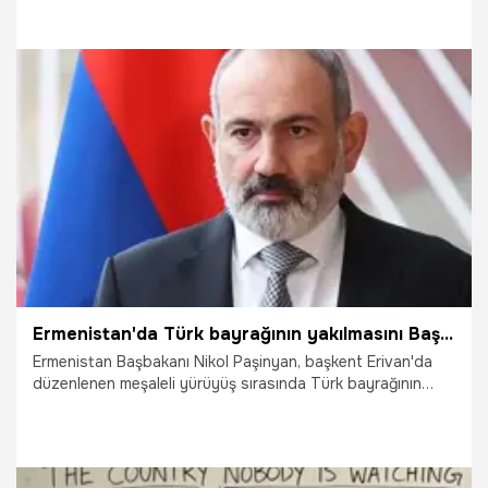
24.04.2026
Dünya
Ermenistan'da Türk bayrağının yakılmasını Başbakanı Paşinyan kınadı
Ermenistan Başbakanı Nikol Paşinyan, başkent Erivan'da
düzenlenen meşaleli yürüyüş sırasında Türk bayrağının
yakılmasını "provokasyon" olarak nitelendirerek bu eylemi
kınadı.