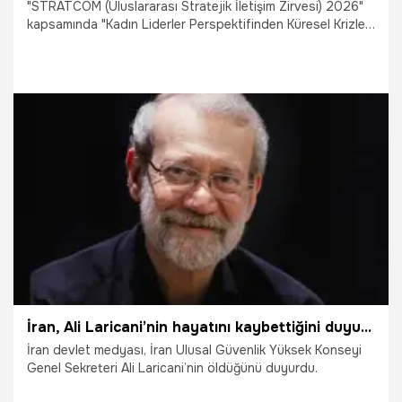
"STRATCOM (Uluslararası Stratejik İletişim Zirvesi) 2026"
kapsamında "Kadın Liderler Perspektifinden Küresel Krizler
ve Gelecek Arayışı" Paneli düzenlendi. AK Parti İstanbul
Milletvekili Sena Nur Çelik Kanat, küresel krizlerin
yönetiminde Türkiye’nin aktif bir rol aldığını belirterek,
"Cumhurbaşkanı Erdoğan’ın liderliğinde ve “Dünya beşten
büyüktür” çağrısı doğrultusunda Türkiye, uluslararası
sistemin reformunu diplomasisinin temel unsurlarından biri
hâline getirerek; uluslararası hukukun, barışın ve hesap
2.04.2026
Gündem
verebilirliğin daha adil, temsil gücü daha yüksek ve daha
tutarlı bir şekilde tesis edildiği bir düzen çağrısında
bulunmaktadır.
İran, Ali Laricani’nin hayatını kaybettiğini duyurdu
İran devlet medyası, İran Ulusal Güvenlik Yüksek Konseyi
Genel Sekreteri Ali Laricani’nin öldüğünü duyurdu.