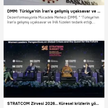
DMM: Türkiye'nin İran'a gelişmiş uçaksavar ve İHA füzeleri tedarik ettiği iddiaları asılsızdır
Dezenformasyonla Mücadele Merkezi (DMM), " 'Türkiye'nin
İran'a gelişmiş uçaksavar ve İHA füzeleri tedarik ettiği,
düşürüldüğü iddia edilen ABD’ye ait F-15 savaş uçağının
Türk yapımı omuzdan fırlatılan uçaksavar sistemiyle
vurulduğu' yönündeki paylaşımlar tamamen asılsızdır ve
gerçeği yansıtmamaktadır” açıklamasında bulundu.
4.04.2026
Gündem
STRATCOM Zirvesi 2026... Küresel krizlerin yönetiminde Türkiye’nin rolü; AK Parti İstanbul Milletvekili Sena Nur Çelik Kanat: Derinleşen krizler çağında ülkemiz sorumluluk üstleniyor