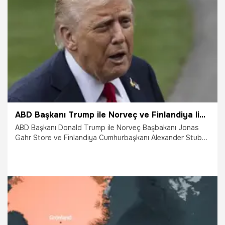
19.01.2026
Dünya
ABD Başkanı Trump ile Norveç ve Finlandiya liderleri arasındaki Grönland mesajlaşması basına sızdırıldı
ABD Başkanı Donald Trump ile Norveç Başbakanı Jonas
Gahr Store ve Finlandiya Cumhurbaşkanı Alexander Stubb
arasında Grönland hakkındaki mesajlaşmalar basına
sızdırıldı. Trump, mesajında, "Grönland'ı tam ve eksiksiz bir
şekilde kontrol etmedikçe dünya güvenli olamaz" dedi.
19.01.2026
Dünya