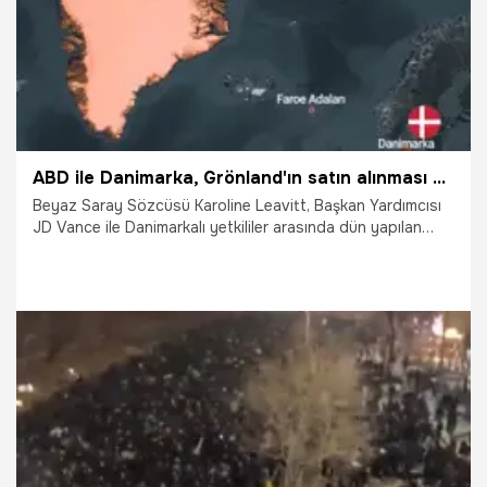
ABD ile Danimarka, Grönland'ın satın alınması konusunda teknik görüşmelere başlayacak
Beyaz Saray Sözcüsü Karoline Leavitt, Başkan Yardımcısı
JD Vance ile Danimarkalı yetkililer arasında dün yapılan
Grönland toplantısının "verimli" geçtiğini belirterek, iki ülke
arasında Grönland'in satın alınması konusunda teknik
görüşmelere başlanacağını açıkladı.
15.01.2026
Dünya