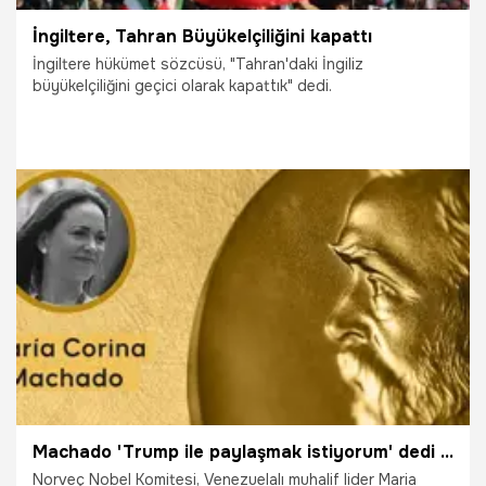
İngiltere, Tahran Büyükelçiliğini kapattı
İngiltere hükümet sözcüsü, "Tahran'daki İngiliz
büyükelçiliğini geçici olarak kapattık" dedi.
14.01.2026
Dünya
Machado 'Trump ile paylaşmak istiyorum' dedi Norveç Nobel Komitesi'nden yanıt geldi
Norveç Nobel Komitesi, Venezuelalı muhalif lider Maria