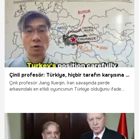
23.04.2026
Dünya
Çinli profesör: Türkiye, hiçbir tarafın karşısına almayı göze alamadığı ülkedir
Çinli profesör Jiang Xueqin, İran savaşında perde
arkasındaki en etkili oyuncunun Türkiye olduğunu ifade
ederek, "Herkes ABD’yi, İran’ı izliyor ama bu savaşın bütün
seyrini tek bir kararla değiştirebilecek ülke, her iki tarafın da
ihtiyaç duyduğu ve hiçbir tarafın karşısına almayı göze
alamadığı ülke olan Türkiye’dir. Türkiye, bu savaşın gerçek
‘kral yapıcısı.’ Kral yapıcı savaşı kazanmaz, kimin
kazanacağını belirler. Şu anda bu rol için en iyi konumdaki
ülke Türkiye" dedi.
11.04.2026
Dünya