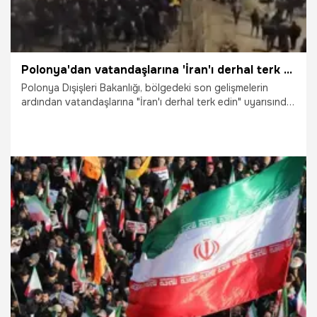
Polonya'dan vatandaşlarına 'İran'ı derhal terk edin' uyarısı
Polonya Dışişleri Bakanlığı, bölgedeki son gelişmelerin
ardından vatandaşlarına "İran'ı derhal terk edin" uyarısında
bulundu.
14.01.2026
Dünya