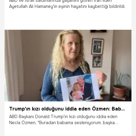
ABD ve İsrail saldırılarında yaşamını yitiren İran lideri
Ayetullah Ali Hamaney'in eşinin hayatını kaybettiği bildirildi.
2.03.2026
Dünya
Trump'ın kızı olduğunu iddia eden Özmen: Baba, başka ülkelerin iç işlerine karışma
ABD Başkanı Donald Trump'ın kızı olduğunu iddia eden
Necla Özmen, "Buradan babama sesleniyorum, başka
ülkelerin iç işlerine karışmadan kendi ülkesini kalkındırmak
istiyorsa o yönde hareket etmesini tercih ederim" dedi.