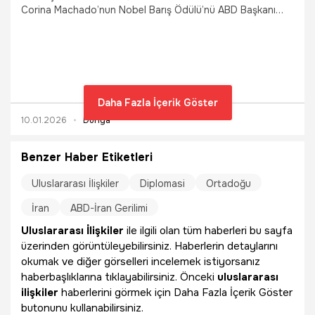
Corina Machado’nun Nobel Barış Ödülü’nü ABD Başkanı
Donald Trump'a devretme isteğine olumsuz yanıt verdi.
Daha Fazla İçerik Göster
10.01.2026
Dünya
Benzer Haber Etiketleri
Uluslararası İlişkiler
Diplomasi
Ortadoğu
İran
ABD-İran Gerilimi
Uluslararası İlişkiler
ile ilgili olan tüm haberleri bu sayfa
üzerinden görüntüleyebilirsiniz. Haberlerin detaylarını
okumak ve diğer görselleri incelemek istiyorsanız
haberbaşlıklarına tıklayabilirsiniz. Önceki
uluslararası
ilişkiler
haberlerini görmek için Daha Fazla İçerik Göster
butonunu kullanabilirsiniz.