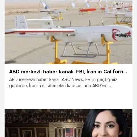
13.03.2026
Dünya
ABD merkezli haber kanalı: FBI, İran’ın California’yı vurabileceğine ilişkin uyarıda bulundu
ABD merkezli haber kanalı ABC News, FBI’ın geçtiğimiz
günlerde, İran’ın misillemeleri kapsamında ABD’nin
California eyaletine yönelik insansız hava aracı (İHA)
saldırısı ihtimaline karşı polis teşkilatlarını uyardığını öne
sürdü.
11.03.2026
Dünya