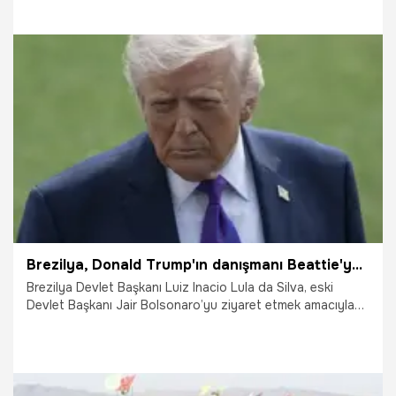
17.03.2026
Dünya
Brezilya, Donald Trump'ın danışmanı Beattie'ye vize vermedi
Brezilya Devlet Başkanı Luiz Inacio Lula da Silva, eski
Devlet Başkanı Jair Bolsonaro’yu ziyaret etmek amacıyla
ülkeye gelmek isteyen ABD Başkanı Donald Trump’ın
danışmanı Darren Beattie’nin vize talebinin reddedildiğini
söyledi.