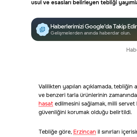
usul ve esasları belirleyen tebliği yayıml
Haberlerimizi Google'da Takip Edi
Gelişmelerden anında haberdar olun.
Hab
Valilikten yapılan açıklamada, tebliğin
ve benzeri tarla ürünlerinin zamanında
hasat
edilmesini sağlamak, milli serve
güvenliğini korumak olduğu belirtildi.
Tebliğe göre,
Erzincan
il sınırları içer