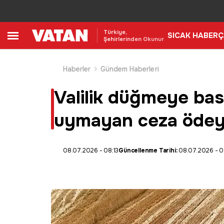
Türkiye,
SICAK HABER
Ç
Şehirlerinden Okunur
Haberler
Gündem Haberleri
Valilik düğmeye bast
uymayan ceza öde
08.07.2026 - 08:13
Güncellenme Tarihi:
08.07.2026 - 0