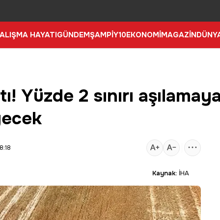
ALIŞMA HAYATI
GÜNDEM
ŞAMPİY10
EKONOMİ
MAGAZİN
DÜNY
ı! Yüzde 2 sınırı aşılamay
yecek
8:18
Kaynak:
İHA