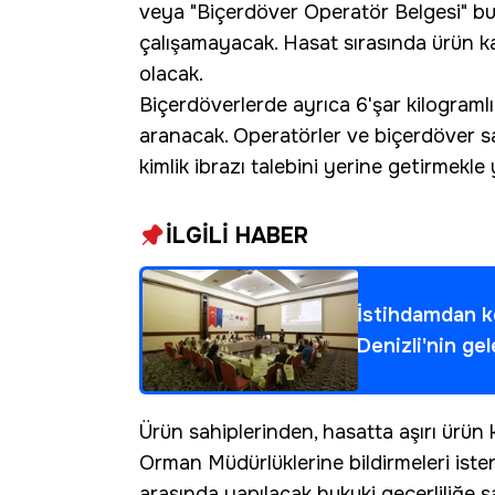
veya "Biçerdöver Operatör Belgesi" bu
çalışamayacak. Hasat sırasında ürün k
olacak.
Biçerdöverlerde ayrıca 6'şar kilograml
aranacak. Operatörler ve biçerdöver sah
kimlik ibrazı talebini yerine getirmekle
İLGİLİ HABER
İstihdamdan ke
Denizli'nin gel
Ürün sahiplerinden, hasatta aşırı ürün
Orman Müdürlüklerine bildirmeleri isten
arasında yapılacak hukuki geçerliliğe s