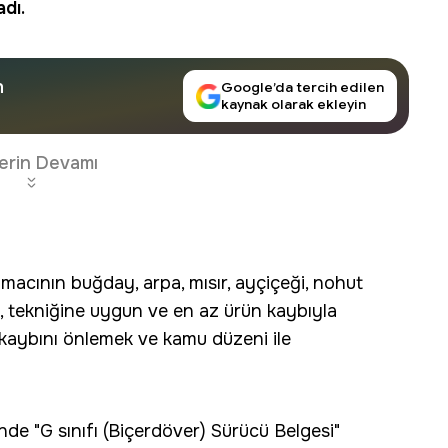
adı.
n
Google’da tercih edilen
kaynak olarak ekleyin
erin Devamı
 amacının buğday, arpa, mısır, ayçiçeği, nohut
, tekniğine uygun ve en az ürün kaybıyla
t kaybını önlemek ve kamu düzeni ile
isinde "G sınıfı (Biçerdöver) Sürücü Belgesi"