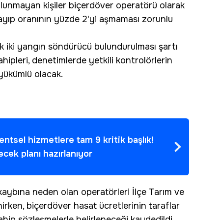
lunmayan kişiler biçerdöver operatörü olarak
ayıp oranının yüzde 2'yi aşmaması zorunlu
ık iki yangın söndürücü bulundurulması şartı
ipleri, denetimlerde yetkili kontrolörlerin
 yükümlü olacak.
ntsel hizmetlere tam 9 kritik başlık!
ecek planı hazırlanıyor
 kaybına neden olan operatörleri İlçe Tarım ve
irken, biçerdöver hasat ücretlerinin taraflar
ahip sözleşmelerle belirleneceği kaydedildi.