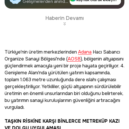
Google'da Takip
Gelişmelerden anında
haberdar olun.
Edin
Haberin Devamı
Türkiye'nin üretim merkezlerinden
Adana
Hacı Sabancı
Organize Sanayi Bölgesi'nde (
AOSB
), bölgenin altyapısını
güçlendirmek amacıyla yeni bir proje hayata geçiriliyor. 4.
Genişleme Alanı'nda yürütülen yatırım kapsamında,
toplam 1.063 metre uzunluğunda dere ıslahı çalışması
gerçekleştiriliyor. Yetkililer, güçlü altyapının sürdürülebilir
üretimin en önemli unsurlarından biri olduğunu belirterek,
bu yatırımın sanayi kuruluşlarının güvenliğini artıracağını
vurguladı.
TAŞKIN RİSKİNE KARŞI BİNLERCE METREKÜP KAZI
VE DOLGU UYGULAMASI