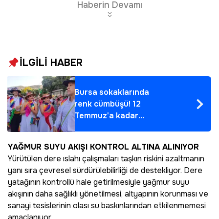
Haberin Devamı
İLGİLİ HABER
Bursa sokaklarında
renk cümbüşü! 12
Temmuz'a kadar
devam edecek
YAĞMUR SUYU AKIŞI KONTROL ALTINA ALINIYOR
Yürütülen dere ıslahı çalışmaları taşkın riskini azaltmanın
yanı sıra çevresel sürdürülebilirliği de destekliyor. Dere
yatağının kontrollü hale getirilmesiyle yağmur suyu
akışının daha sağlıklı yönetilmesi, altyapının korunması ve
sanayi tesislerinin olası su baskınlarından etkilenmemesi
amaçlanıyor.