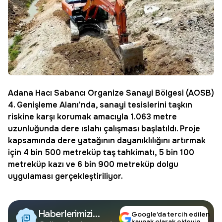
Adana
Hacı Sabancı Organize Sanayi Bölgesi (
AOSB
)
4. Genişleme Alanı'nda, sanayi tesislerini taşkın
riskine karşı korumak amacıyla 1.063 metre
uzunluğunda dere ıslahı çalışması başlatıldı. Proje
kapsamında dere yatağının dayanıklılığını artırmak
için 4 bin 500 metreküp taş tahkimatı, 5 bin 100
metreküp kazı ve 6 bin 900 metreküp dolgu
uygulaması gerçekleştiriliyor.
Haberlerimizi
Google’da tercih edilen
kaynak olarak ekleyin