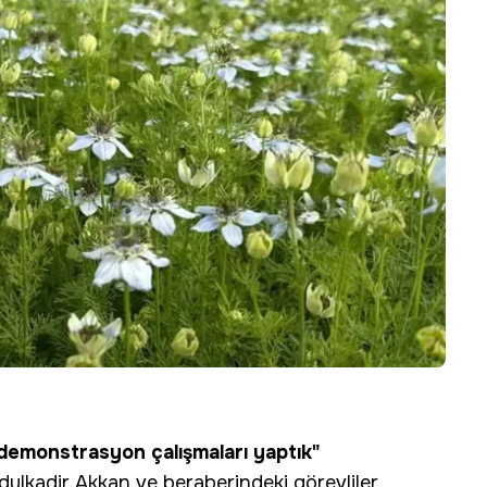
 demonstrasyon çalışmaları yaptık"
kadir Akkan ve beraberindeki görevliler,