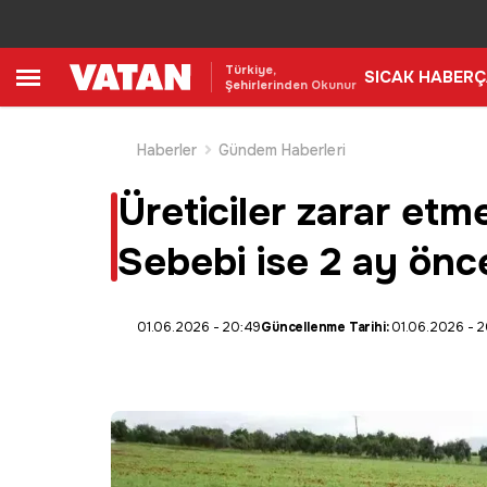
Türkiye,
SICAK HABER
Ç
Şehirlerinden Okunur
Haberler
Gündem Haberleri
Üreticiler zarar etm
Sebebi ise 2 ay önc
01.06.2026 - 20:49
Güncellenme Tarihi:
01.06.2026 - 