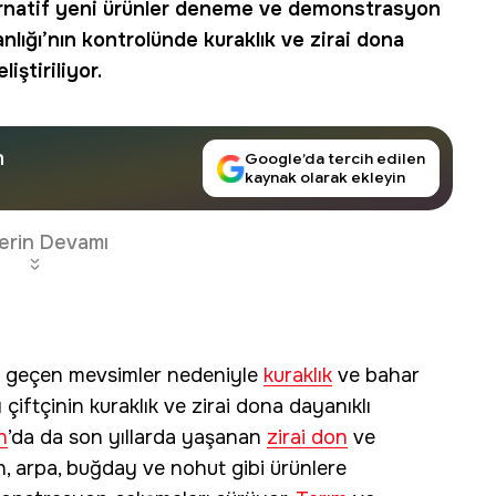
ternatif yeni ürünler deneme ve demonstrasyon
lığı’nın kontrolünde
kuraklık
ve zirai dona
liştiriliyor.
n
Google’da tercih edilen
kaynak olarak ekleyin
erin Devamı
ak geçen mevsimler nedeniyle
kuraklık
ve bahar
çiftçinin kuraklık ve zirai dona dayanıklı
n
’da da son yıllarda yaşanan
zirai don
ve
, arpa, buğday ve nohut gibi ürünlere