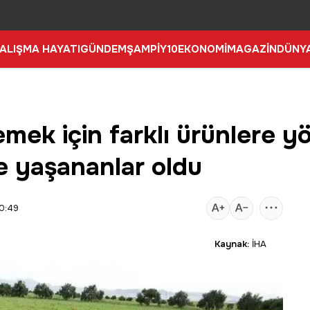
ALIŞMA HAYATI
GÜNDEM
ŞAMPİY10
EKONOMİ
MAGAZİN
DÜNY
emek için farklı ürünlere yö
e yaşananlar oldu
20:49
Kaynak:
İHA