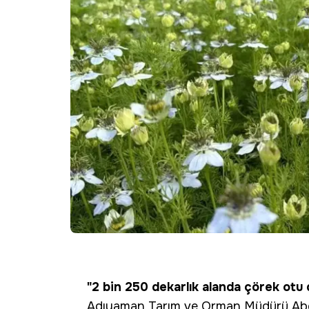
"2 bin 250 dekarlık alanda çörek otu
Adıyaman Tarım ve Orman Müdürü Abdul