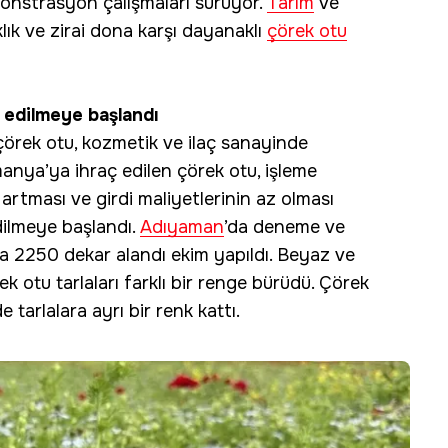
onstrasyon çalışmaları sürüyor.
Tarım
ve
ık ve zirai dona karşı dayanaklı
çörek otu
h edilmeye başlandı
örek otu, kozmetik ve ilaç sanayinde
manya’ya ihraç edilen çörek otu, işleme
artması ve girdi maliyetlerinin az olması
dilmeye başlandı.
Adıyaman
’da deneme ve
 2250 dekar alandı ekim yapıldı. Beyaz ve
k otu tarlaları farklı bir renge bürüdü. Çörek
e tarlalara ayrı bir renk kattı.