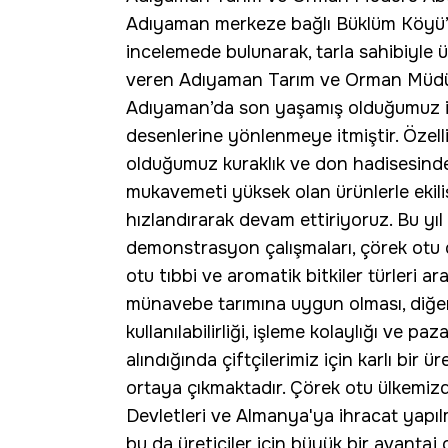
Adıyaman merkeze bağlı Büklüm Köyü’
incelemede bulunarak, tarla sahibiyle ür
veren Adıyaman Tarım ve Orman Müdür
Adıyaman’da son yaşamış olduğumuz ikli
desenlerine yönlenmeye itmiştir. Özell
olduğumuz kuraklık ve don hadisesinde 
mukavemeti yüksek olan ürünlerle ekili
hızlandırarak devam ettiriyoruz. Bu yıl 
demonstrasyon çalışmaları, çörek otu 
otu tıbbi ve aromatik bitkiler türleri a
münavebe tarımına uygun olması, diğer 
kullanılabilirliği, işleme kolaylığı ve pa
alındığında çiftçilerimiz için karlı bir ü
ortaya çıkmaktadır. Çörek otu ülkemizde
Devletleri ve Almanya'ya ihracat yapıl
bu da üreticiler için büyük bir avantaj