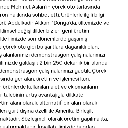
nde Mehmet Aslan’ın çörek otu tarlasında
ün hakkında sohbet etti. Ürünlerle ilgili bilgi
ü Abdulkadir Akkan, "Dünya’da, ülkemizde ve
msel değişiklikler bizleri yeni üretim
ikle ilimizde son dönemlerde yaşamış
çörek otu gibi bu şartlara dayanıklı olan,
ş alanlarımızı demonstrasyon çalışmalarımızı
ilimizde yaklaşık 2 bin 250 dekarlık bir alanda
demonstrasyon çalışmalarımızı yaptık. Çörek
rasında yer alan, üretim ve işlemesi kuru
ürünlerde kullanılan alet ve ekipmanların
zar talebinin artış avantajıyla dikkate
retim alanı olarak, alternatif bir alan olarak
n yurt dışına özellikle Amerika Birleşik
maktadır. Sözleşmeli olarak üretim yapılmakta,
 oluşturmaktadır. İnşallah ilimizde bundan