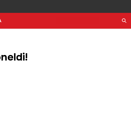
A
Ara
neldi!