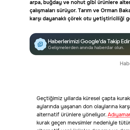
arpa, buğday ve nohut gibi ürünlere al
çalışmaları sürüyor.
Tarım
ve Orman Bakan
karşı dayanaklı
çörek otu
yetiştiriciliği ge
Haberlerimizi Google'da Takip Edi
Gelişmelerden anında haberdar olun.
Hab
Geçtiğimiz yıllarda küresel çapta kur
aylarında yaşanan don olaylarına karşı 
alternatif ürünlere yöneliyor.
Adıyama
kurak geçen mevsimler nedeniyle tütün