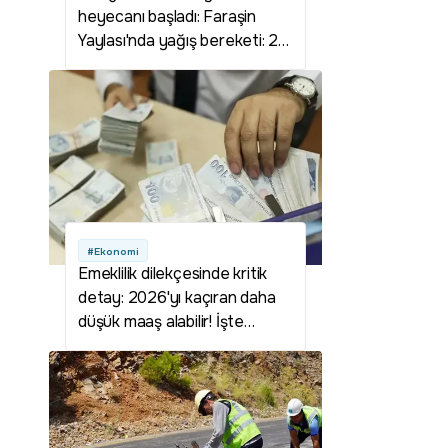
heyecanı başladı: Faraşin
Yaylası'nda yağış bereketi: 2
bin 625 rakımda bal verimi
rekora koşuyor
#Ekonomi
Emeklilik dilekçesinde kritik
detay: 2026'yı kaçıran daha
düşük maaş alabilir! İşte
emekli olurken dikkat edilmesi
gereken tarihler