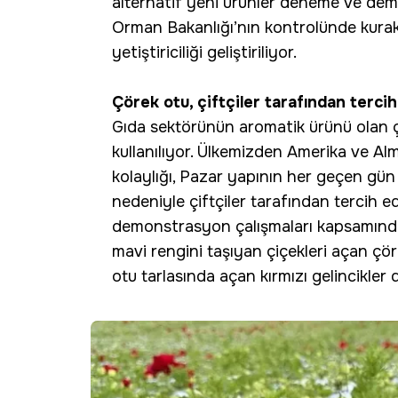
alternatif yeni ürünler deneme ve dem
Orman Bakanlığı’nın kontrolünde kurakl
yetiştiriciliği geliştiriliyor.
Çörek otu, çiftçiler tarafından terci
Gıda sektörünün aromatik ürünü olan ç
kullanılıyor. Ülkemizden Amerika ve Al
kolaylığı, Pazar yapının her geçen gün 
nedeniyle çiftçiler tarafından tercih e
demonstrasyon çalışmaları kapsamında
mavi rengini taşıyan çiçekleri açan çöre
otu tarlasında açan kırmızı gelincikler d