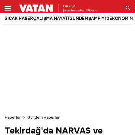
Türkiye,
Şehirlerinden Okunur
SICAK HABER
ÇALIŞMA HAYATI
GÜNDEM
ŞAMPİY10
EKONOMİ
M
Ara
Haberler
Gündem Haberleri
Tekirdağ'da NARVAS ve