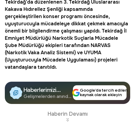
Tekirdağ
'da düzenlenen 3. Tekirdağ Uluslararası
Kakava Hıdırellez Şenliği kapsamında
gerçekleştirilen
konser
programı öncesinde,
uyuşturucuyla mücadeleye dikkat çekmek amacıyla
önemli bir bilgilendirme çalışması yapıldı. Tekirdağ İl
Emniyet
Müdürlüğü Narkotik Suçlarla Mücadele
Şube Müdürlüğü ekipleri tarafından
NARVAS
(Narkotik Vaka Analiz Sistemi) ve UYUMA
(
Uyuşturucuyla Mücadele
Uygulaması) projeleri
vatandaşlara tanıtıldı.
Haberlerimizi
Google’da tercih edilen
kaynak olarak ekleyin
Google'da Takip
Gelişmelerden anında
haberdar olun.
Edin
Haberin Devamı