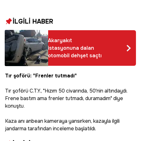
İLGİLİ HABER
Akaryakıt
istasyonuna dalan
otomobil dehşet saçtı
Tır şoförü: "Frenler tutmadı"
Tır şoförü C.T.Y., "Hızım 50 civarında, 50'nin altındaydı.
Frene bastım ama frenler tutmadı, duramadım" diye
konuştu.
Kaza anı anbean kameraya yansırken, kazayla ilgili
jandarma tarafından inceleme başlatıldı.