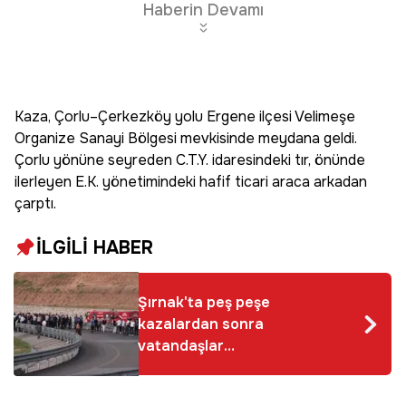
Haberin Devamı
Kaza, Çorlu–Çerkezköy yolu Ergene ilçesi Velimeşe
Organize Sanayi Bölgesi mevkisinde meydana geldi.
Çorlu yönüne seyreden C.T.Y. idaresindeki tır, önünde
ilerleyen E.K. yönetimindeki hafif ticari araca arkadan
çarptı.
İLGİLİ HABER
Şırnak'ta peş peşe
kazalardan sonra
vatandaşlar
karayolunu ulaşıma
kapattı