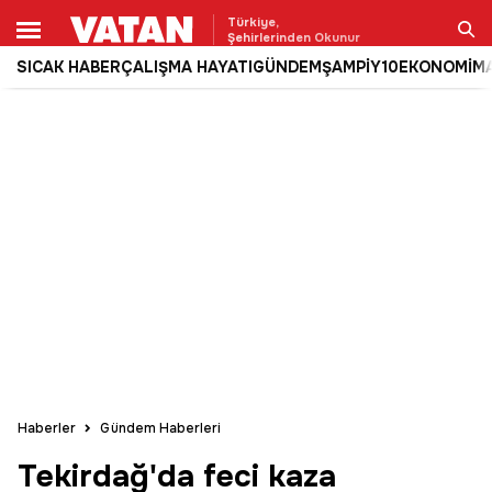
Türkiye,
Şehirlerinden Okunur
SICAK HABER
ÇALIŞMA HAYATI
GÜNDEM
ŞAMPİY10
EKONOMİ
M
Ara
Haberler
Gündem Haberleri
Tekirdağ'da feci kaza