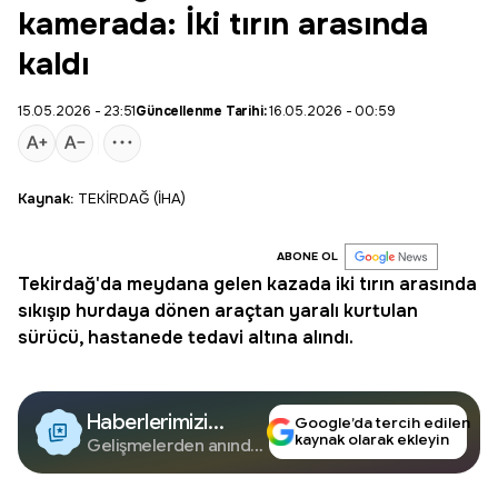
kamerada: İki tırın arasında
kaldı
15.05.2026 - 23:51
Güncellenme Tarihi:
16.05.2026 - 00:59
Kaynak:
TEKİRDAĞ (İHA)
ABONE OL
Tekirdağ'da meydana gelen kazada iki tırın arasında
sıkışıp hurdaya dönen araçtan yaralı kurtulan
sürücü, hastanede tedavi altına alındı.
Haberlerimizi
Google’da tercih edilen
kaynak olarak ekleyin
Google'da Takip
Gelişmelerden anında
haberdar olun.
Edin