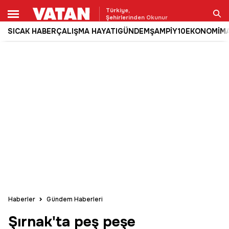
Türkiye,
Şehirlerinden Okunur
SICAK HABER
ÇALIŞMA HAYATI
GÜNDEM
ŞAMPİY10
EKONOMİ
M
Ara
Haberler
Gündem Haberleri
Şırnak'ta peş peşe