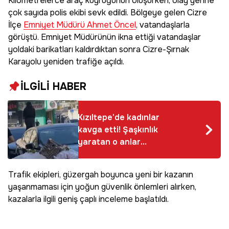
Kilometrelerce araç kuyruğunun oluşurken, olay yerine
çok sayıda polis ekibi sevk edildi. Bölgeye gelen Cizre
İlçe
Emniyet Müdürü Ahmet Öncel
, vatandaşlarla
görüştü. Emniyet Müdürünün ikna ettiği vatandaşlar
yoldaki barikatları kaldırdıktan sonra Cizre-Şırnak
Karayolu yeniden trafiğe açıldı.
İLGİLİ HABER
Kızıltepe'de kadınlar
kavga etti! Şaşkınlık
yaratan o anlar
kamerada
Trafik ekipleri, güzergah boyunca yeni bir kazanın
yaşanmaması için yoğun güvenlik önlemleri alırken,
kazalarla ilgili geniş çaplı inceleme başlatıldı.