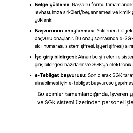
Belge yükleme:
Başvuru formu tamamlandıkt
levhası, imza sirküleri/beyannamesi ve kimlik g
yüklenir.
Başvurunun onaylanması:
Yüklenen belgele
başvuru onaylanır. Bu onay sonrasında e-SGK 
sicil numarası, sistem şifresi, işyeri şifresi) alını
İşe giriş bildirgesi:
Alınan bu şifreler ile sist
giriş bildirgesi hazırlanır ve SGK'ya elektronik o
e-Tebligat başvurusu:
Son olarak SGK taraf
alınabilmesi için e-tebligat başvurusu yapılmas
Bu adımlar tamamlandığında, işveren ya
ve SGK sistemi üzerinden personel işlem