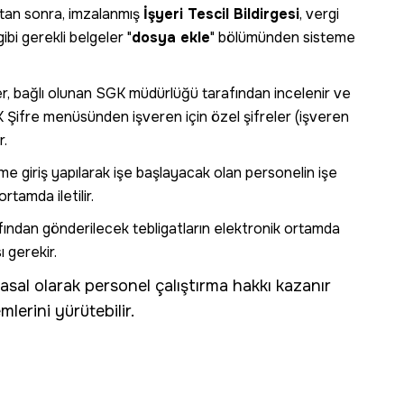
an sonra, imzalanmış
İşyeri Tescil Bildirgesi
, vergi
ibi gerekli belgeler "
dosya ekle
" bölümünden sisteme
r, bağlı olunan SGK müdürlüğü tarafından incelenir ve
Şifre menüsünden işveren için özel şifreler (işveren
r.
eme giriş yapılarak işe başlayacak olan personelin işe
rtamda iletilir.
ından gönderilecek tebligatların elektronik ortamda
ı gerekir.
sal olarak personel çalıştırma hakkı kazanır
lerini yürütebilir.