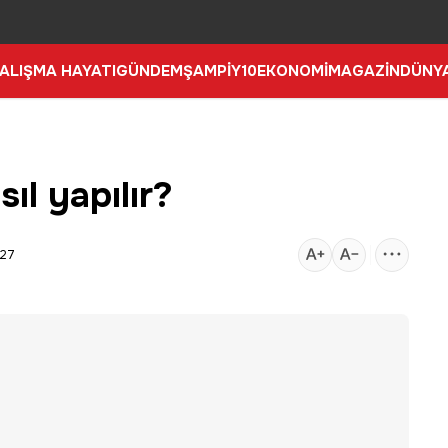
ALIŞMA HAYATI
GÜNDEM
ŞAMPİY10
EKONOMİ
MAGAZİN
DÜNY
l yapılır?
:27