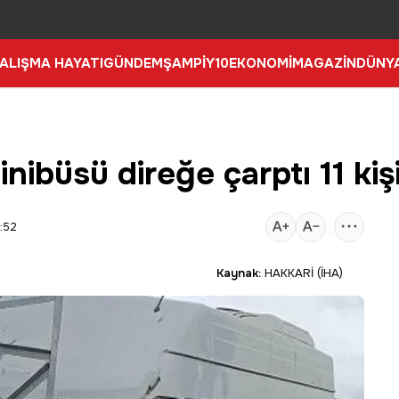
ALIŞMA HAYATI
GÜNDEM
ŞAMPİY10
EKONOMİ
MAGAZİN
DÜNY
nibüsü direğe çarptı 11 kiş
:52
Kaynak:
HAKKARİ (İHA)