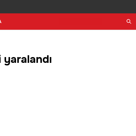
A
Ara
i yaralandı