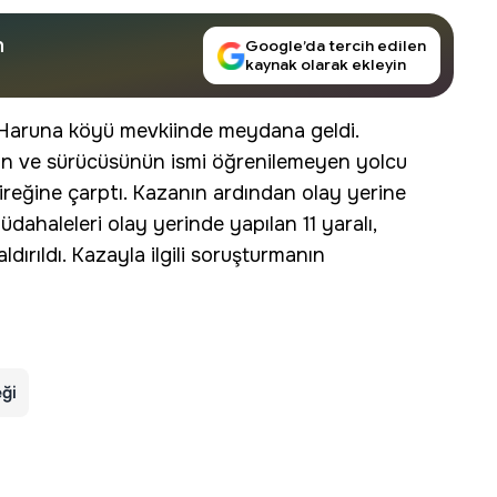
n
Google’da tercih edilen
kaynak olarak ekleyin
lı Haruna köyü mevkiinde meydana geldi.
an ve sürücüsünün ismi öğrenilemeyen yolcu
direğine çarptı. Kazanın ardından olay yerine
müdahaleleri olay yerinde yapılan 11 yaralı,
dırıldı. Kazayla ilgili soruşturmanın
eği