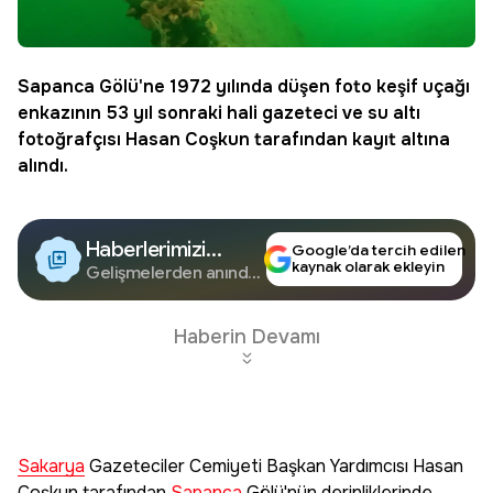
Sapanca
Gölü'ne 1972 yılında düşen foto keşif uçağı
enkazının 53 yıl sonraki hali gazeteci ve su altı
fotoğrafçısı Hasan Coşkun tarafından kayıt altına
alındı.
Haberlerimizi
Google’da tercih edilen
kaynak olarak ekleyin
Google'da Takip
Gelişmelerden anında
haberdar olun.
Edin
Haberin Devamı
Sakarya
Gazeteciler Cemiyeti Başkan Yardımcısı Hasan
Coşkun tarafından
Sapanca
Gölü'nün derinliklerinde