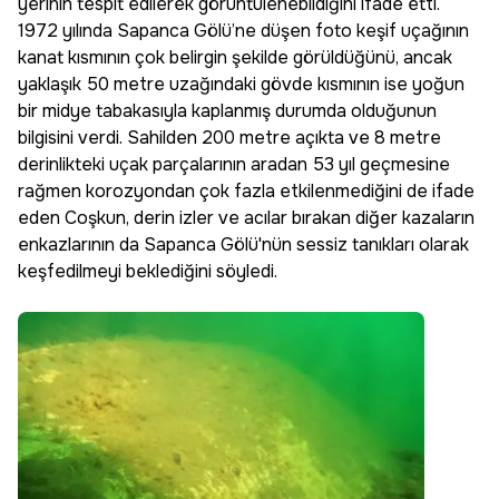
yerinin tespit edilerek görüntülenebildiğini ifade etti.
1972 yılında Sapanca Gölü’ne düşen foto keşif uçağının
kanat kısmının çok belirgin şekilde görüldüğünü, ancak
yaklaşık 50 metre uzağındaki gövde kısmının ise yoğun
bir midye tabakasıyla kaplanmış durumda olduğunun
bilgisini verdi. Sahilden 200 metre açıkta ve 8 metre
derinlikteki uçak parçalarının aradan 53 yıl geçmesine
rağmen korozyondan çok fazla etkilenmediğini de ifade
eden Coşkun, derin izler ve acılar bırakan diğer kazaların
enkazlarının da Sapanca Gölü'nün sessiz tanıkları olarak
keşfedilmeyi beklediğini söyledi.