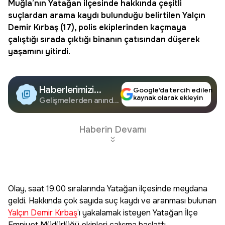
Muğla’nın Yatağan ilçesinde hakkında çeşitli
suçlardan arama kaydı bulunduğu belirtilen
Yalçın
Demir Kırbaş
(17), polis ekiplerinden kaçmaya
çalıştığı sırada çıktığı binanın çatısından düşerek
yaşamını yitirdi.
Haberlerimizi
Google’da tercih edilen
kaynak olarak ekleyin
Google'da Takip
Gelişmelerden anında
haberdar olun.
Edin
Haberin Devamı
Olay, saat 19.00 sıralarında Yatağan ilçesinde meydana
geldi. Hakkında çok sayıda suç kaydı ve aranması bulunan
Yalçın Demir Kırbaş
’ı yakalamak isteyen Yatağan İlçe
Emniyet Müdürlüğü ekipleri çalışma başlattı.