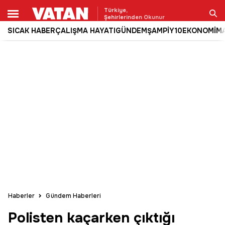
Türkiye,
Şehirlerinden Okunur
SICAK HABER
ÇALIŞMA HAYATI
GÜNDEM
ŞAMPİY10
EKONOMİ
M
Ara
Haberler
Gündem Haberleri
Polisten kaçarken çıktığı