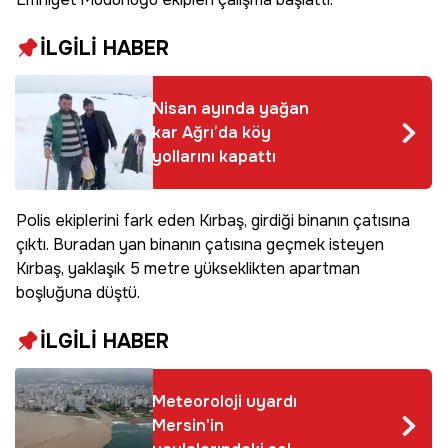
İLGİLİ HABER
Nisan ayında yağan
kar Ağrı’da köy
yollarını kapattı
Polis ekiplerini fark eden Kırbaş, girdiği binanın çatısına
çıktı. Buradan yan binanın çatısına geçmek isteyen
Kırbaş, yaklaşık 5 metre yükseklikten apartman
boşluğuna düştü.
İLGİLİ HABER
Meteoroloji uyardı
Mersin'in