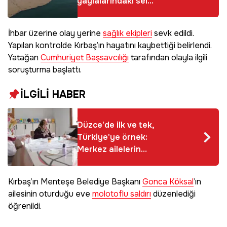
yaylalarındaki sel
dereleri coşturdu,
Akdeniz'i
İhbar üzerine olay yerine
sağlık ekipleri
sevk edildi.
kahverengiye bürüdü
Yapılan kontrolde Kırbaş’ın hayatını kaybettiği belirlendi.
Yatağan
Cumhuriyet Başsavcılığı
tarafından olayla ilgili
soruşturma başlattı.
İLGİLİ HABER
Düzce'de ilk ve tek,
Türkiye'ye örnek:
Merkez ailelerin
yükünü azaltıyor
Kırbaş’ın Menteşe Belediye Başkanı
Gonca Köksal
’ın
ailesinin oturduğu eve
molotoflu saldırı
düzenlediği
öğrenildi.