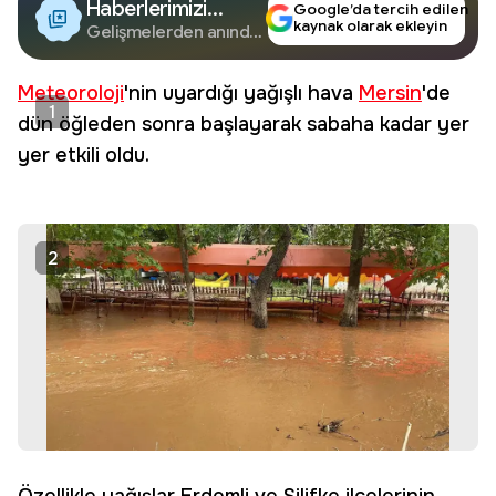
Haberlerimizi
Google’da tercih edilen
kaynak olarak ekleyin
Google'da Takip
Gelişmelerden anında
haberdar olun.
Edin
Meteoroloji
'nin uyardığı yağışlı hava
Mersin
'de
1
dün öğleden sonra başlayarak sabaha kadar yer
yer etkili oldu.
2