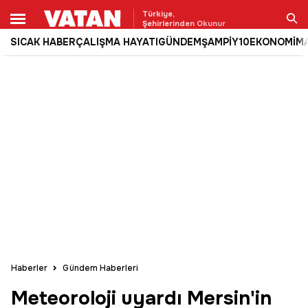
Türkiye,
Şehirlerinden Okunur
SICAK HABER
ÇALIŞMA HAYATI
GÜNDEM
ŞAMPİY10
EKONOMİ
M
Ara
Haberler
Gündem Haberleri
Meteoroloji uyardı Mersin'in