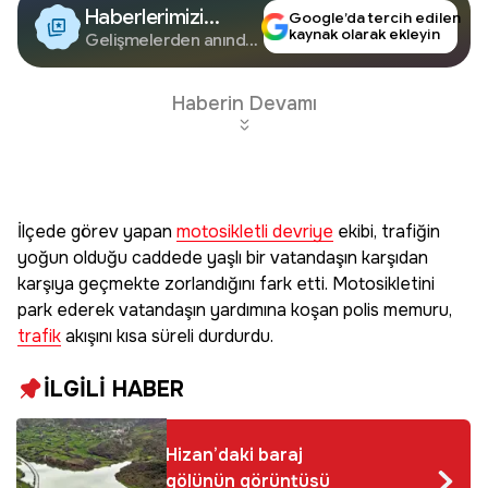
Haberlerimizi
Google’da tercih edilen
kaynak olarak ekleyin
Google'da Takip
Gelişmelerden anında
haberdar olun.
Edin
Haberin Devamı
İlçede görev yapan
motosikletli devriye
ekibi, trafiğin
yoğun olduğu caddede yaşlı bir vatandaşın karşıdan
karşıya geçmekte zorlandığını fark etti. Motosikletini
park ederek vatandaşın yardımına koşan polis memuru,
trafik
akışını kısa süreli durdurdu.
İLGİLİ HABER
Hizan’daki baraj
gölünün görüntüsü