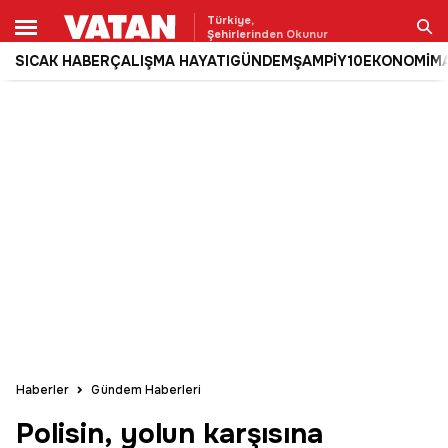
Türkiye,
Şehirlerinden Okunur
SICAK HABER
ÇALIŞMA HAYATI
GÜNDEM
ŞAMPİY10
EKONOMİ
M
Ara
Haberler
Gündem Haberleri
Polisin, yolun karşısına