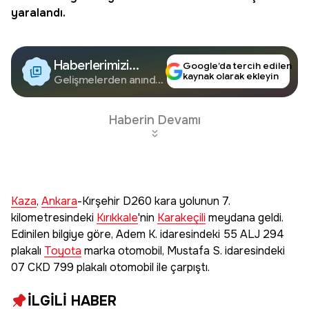
yaralandı.
Haberlerimizi
Google’da tercih edilen
kaynak olarak ekleyin
Google'da Takip
Gelişmelerden anında
haberdar olun.
Edin
Haberin Devamı
Kaza
,
Ankara
-Kırşehir D260 kara yolunun 7.
kilometresindeki
Kırıkkale
'nin
Karakeçili
meydana geldi.
Edinilen bilgiye göre, Adem K. idaresindeki 55 ALJ 294
plakalı
Toyota
marka otomobil, Mustafa S. idaresindeki
07 CKD 799 plakalı otomobil ile çarpıştı.
İLGİLİ HABER