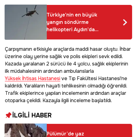
Türkiye'nin en büyük
yangın söndürme
helikopteri Aydın'da
sahaya indi
Çarpışmanın etkisiyle araçlarda maddi hasar oluştu. İhbar
üzerine olay yerine sağlık ve polis ekipleri sevk edildi.
Kazada yaralanan 2 sürücü ile 4 yolcu, sağlık ekiplerinin
ilk müdahalesinin ardından ambulanslarla
Yüksek İhtisas Hastanesi
ve Tıp Fakültesi Hastanesi'ne
kaldırıldı. Yaralıların hayati tehlikesinin olmadığı öğrenildi.
Trafik ekiplerince yapılan incelemenin ardından araçlar
otoparka çekildi. Kazayla ilgili inceleme başlatıldı.
İLGİLİ HABER
Pülümür’de yaz