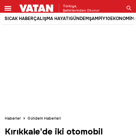
Türkiye,
Şehirlerinden Okunur
SICAK HABER
ÇALIŞMA HAYATI
GÜNDEM
ŞAMPİY10
EKONOMİ
M
Ara
Haberler
Gündem Haberleri
Kırıkkale'de iki otomobil