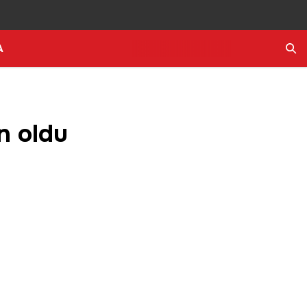
A
Ara
n oldu