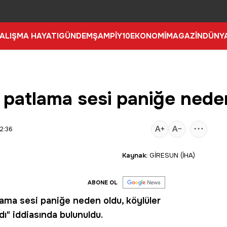
ALIŞMA HAYATI
GÜNDEM
ŞAMPİY10
EKONOMİ
MAGAZİN
DÜNY
i patlama sesi paniğe nede
2:36
Kaynak:
GİRESUN (İHA)
ABONE OL
lama sesi paniğe neden oldu, köylüler
ı" iddiasında bulunuldu.