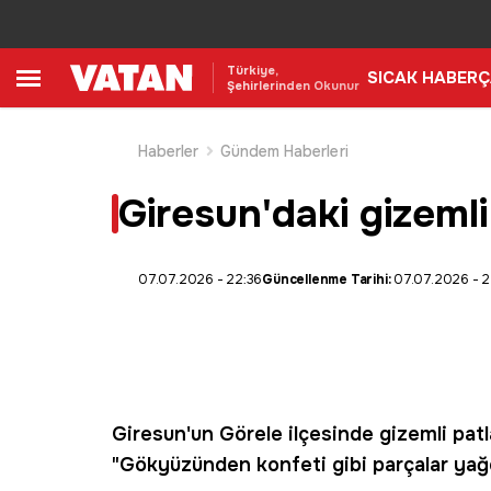
Türkiye,
SICAK HABER
Ç
Şehirlerinden Okunur
Haberler
Gündem Haberleri
Giresun'daki gizeml
07.07.2026 - 22:36
Güncellenme Tarihi:
07.07.2026 - 2
Giresun'un Görele ilçesinde gizemli pat
"Gökyüzünden konfeti gibi parçalar yağd