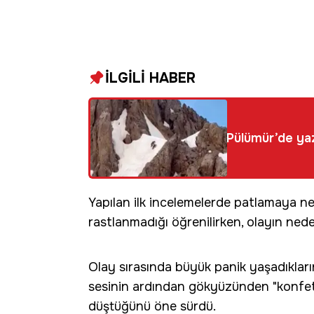
İLGİLİ HABER
Pülümür’de yaz
Yapılan ilk incelemelerde patlamaya n
rastlanmadığı öğrenilirken, olayın neden
Olay sırasında büyük panik yaşadıkları
sesinin ardından gökyüzünden "konfeti
düştüğünü öne sürdü.