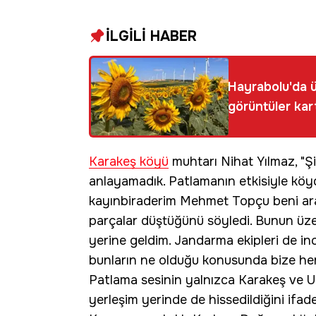
İLGİLİ HABER
Hayrabolu'da ü
görüntüler kar
Karakeş köyü
muhtarı Nihat Yılmaz, "Ş
anlayamadık. Patlamanın etkisiyle köyd
kayınbiraderim Mehmet Topçu beni ara
parçalar düştüğünü söyledi. Bunun ü
yerine geldim. Jandarma ekipleri de in
bunların ne olduğu konusunda bize herh
Patlama sesinin yalnızca Karakeş ve Um
yerleşim yerinde de hissedildiğini ifad