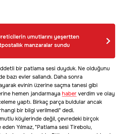
reticilerin umutlarını yeşertten
tpostallık manzaralar sundu
iddetli bir patlama sesi duyduk. Ne olduğunu
e bazı evler sallandı. Daha sonra
yarak evinin üzerine saçma tanesi gibi
zerine hemen jandarmaya
haber
verdim ve olay
celeme yaptı. Birkaç parça buldular ancak
angi bir bilgi verilmedi" dedi.
utlu köylerinde değil, çevredeki birçok
e eden Yılmaz, "Patlama sesi Tirebolu,