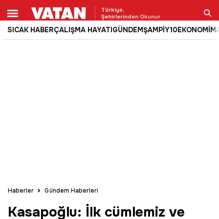
Türkiye,
Şehirlerinden Okunur
SICAK HABER
ÇALIŞMA HAYATI
GÜNDEM
ŞAMPİY10
EKONOMİ
M
Ara
Haberler
Gündem Haberleri
Kasapoğlu: İlk cümlemiz ve