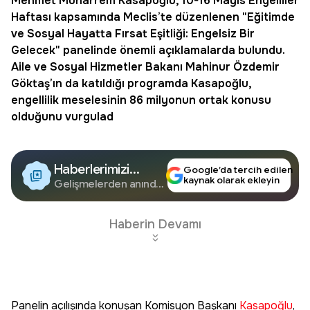
Mehmet Muharrem
Kasapoğlu
, 10-16 Mayıs Engelliler
Haftası kapsamında Meclis’te düzenlenen "Eğitimde
ve Sosyal Hayatta Fırsat Eşitliği: Engelsiz Bir
Gelecek" panelinde önemli açıklamalarda bulundu.
Aile ve Sosyal Hizmetler Bakanı Mahinur Özdemir
Göktaş’ın da katıldığı programda Kasapoğlu,
engellilik meselesinin 86 milyonun ortak konusu
olduğunu vurgulad
Haberlerimizi
Google’da tercih edilen
kaynak olarak ekleyin
Google'da Takip
Gelişmelerden anında
haberdar olun.
Edin
Haberin Devamı
Panelin açılışında konuşan Komisyon Başkanı
Kasapoğlu
,