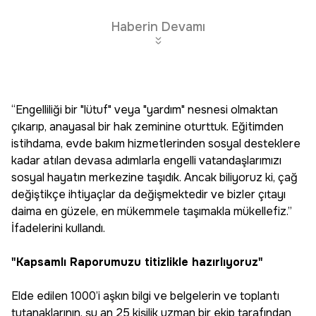
Haberin Devamı
“Engelliliği bir "lütuf" veya "yardım" nesnesi olmaktan
çıkarıp, anayasal bir hak zeminine oturttuk. Eğitimden
istihdama, evde bakım hizmetlerinden sosyal desteklere
kadar atılan devasa adımlarla engelli vatandaşlarımızı
sosyal hayatın merkezine taşıdık. Ancak biliyoruz ki, çağ
değiştikçe ihtiyaçlar da değişmektedir ve bizler çıtayı
daima en güzele, en mükemmele taşımakla mükellefiz.”
İfadelerini kullandı.
"Kapsamlı Raporumuzu titizlikle hazırlıyoruz"
Elde edilen 1000’i aşkın bilgi ve belgelerin ve toplantı
tutanaklarının, şu an 25 kişilik uzman bir ekip tarafından