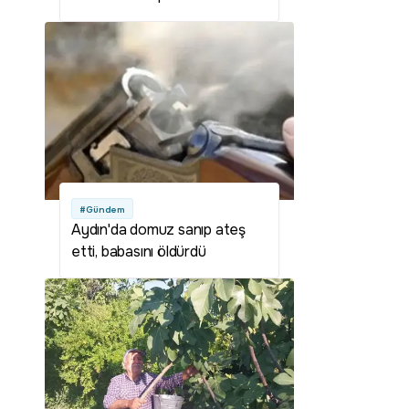
başladı: 2,1 milyar liralık gelir
hedefleniyor
#Gündem
Aydın'da domuz sanıp ateş
etti, babasını öldürdü