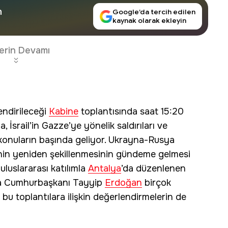
n
Google’da tercih edilen
kaynak olarak ekleyin
erin Devamı
endirileceği
Kabine
toplantısında saat 15:20
, İsrail’in Gazze’ye yönelik saldırıları ve
 konuların başında geliyor. Ukrayna-Rusya
sinin yeniden şekillenmesinin gündeme gelmesi
uluslararası katılımla
Antalya
’da düzenlenen
a Cumhurbaşkanı Tayyip
Erdoğan
birçok
 bu toplantılara ilişkin değerlendirmelerin de