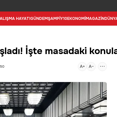
ALIŞMA HAYATI
GÜNDEM
ŞAMPİY10
EKONOMİ
MAGAZİN
DÜNY
şladı! İşte masadaki konul
:50