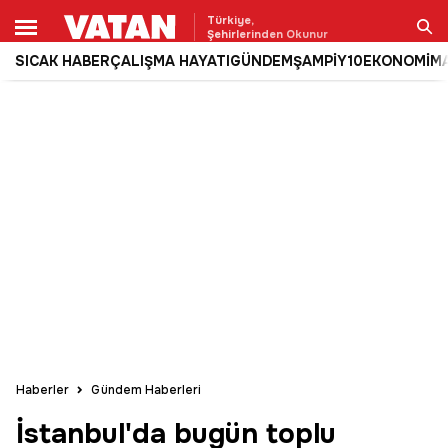
Türkiye,
Şehirlerinden Okunur
SICAK HABER
ÇALIŞMA HAYATI
GÜNDEM
ŞAMPİY10
EKONOMİ
M
Ara
Haberler
Gündem Haberleri
İstanbul'da bugün toplu