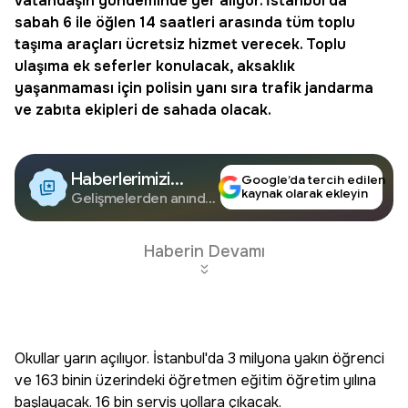
vatandaşın gündeminde yer alıyor. İstanbul'da
sabah 6 ile öğlen 14 saatleri arasında tüm
toplu
taşıma
araçları ücretsiz hizmet verecek. Toplu
ulaşıma ek seferler konulacak, aksaklık
yaşanmaması için polisin yanı sıra trafik jandarma
ve zabıta ekipleri de sahada olacak.
Haberlerimizi
Google’da tercih edilen
kaynak olarak ekleyin
Google'da Takip
Gelişmelerden anında
haberdar olun.
Edin
Haberin Devamı
Okullar yarın açılıyor. İstanbul'da 3 milyona yakın öğrenci
ve 163 binin üzerindeki öğretmen eğitim öğretim yılına
başlayacak. 16 bin servis yollara çıkacak.