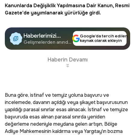
Kanunlarda Değişiklik Yapılmasına Dair Kanun, Resmi
Gazete'de yayımlanarak yürürlüğe girdi.
Haberlerimizi
Google’da tercih edilen
kaynak olarak ekleyin
Google'da Takip
Gelişmelerden anında
haberdar olun.
Edin
Haberin Devamı
Buna göre, istinaf ve temyiz yoluna başvuru ve
incelemede, davanın açıldığı veya şikayet başvurusunun
yapıldığı parasal sınırlar esas alınacak. İstinaf ve temyize
başvuruda esas alınan parasal sınırda yeniden
değerleme nedeniyle meydana gelen artışın, Bölge
Adliye Mahkemesinin kaldırma veya Yargıtay'ın bozma