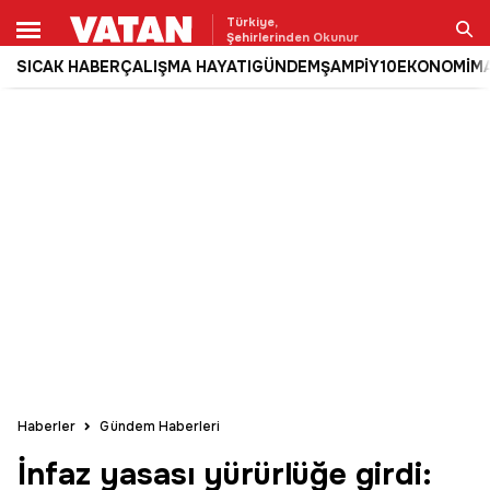
Türkiye,
Şehirlerinden Okunur
SICAK HABER
ÇALIŞMA HAYATI
GÜNDEM
ŞAMPİY10
EKONOMİ
M
Ara
Haberler
Gündem Haberleri
İnfaz yasası yürürlüğe girdi: