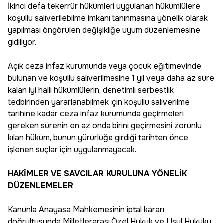
İkinci defa tekerrür hükümleri uygulanan hükümlülere
koşullu salıverilebilme imkanı tanınmasına yönelik olarak
yapılması öngörülen değişikliğe uyum düzenlemesine
gidiliyor.
Açık ceza infaz kurumunda veya çocuk eğitimevinde
bulunan ve koşullu salıverilmesine 1 yıl veya daha az süre
kalan iyi halli hükümlülerin, denetimli serbestlik
tedbirinden yararlanabilmek için koşullu salıverilme
tarihine kadar ceza infaz kurumunda geçirmeleri
gereken sürenin en az onda birini geçirmesini zorunlu
kılan hüküm, bunun yürürlüğe girdiği tarihten önce
işlenen suçlar için uygulanmayacak.
HAKİMLER VE SAVCILAR KURULUNA YÖNELİK
DÜZENLEMELER
Kanunla Anayasa Mahkemesinin iptal kararı
doğrultusunda Milletlerarası Özel Hukuk ve Usul Hukuku