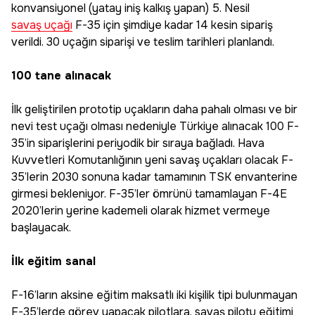
konvansiyonel (yatay iniş kalkış yapan) 5. Nesil
savaş uçağı
F-35 için şimdiye kadar 14 kesin sipariş
verildi. 30 uçağın siparişi ve teslim tarihleri planlandı.
100 tane alınacak
İlk geliştirilen prototip uçakların daha pahalı olması ve bir
nevi test uçağı olması nedeniyle Türkiye alınacak 100 F-
35’in siparişlerini periyodik bir sıraya bağladı. Hava
Kuvvetleri Komutanlığının yeni savaş uçakları olacak F-
35’lerin 2030 sonuna kadar tamamının TSK envanterine
girmesi bekleniyor. F-35’ler ömrünü tamamlayan F-4E
2020’lerin yerine kademeli olarak hizmet vermeye
başlayacak.
İlk eğitim sanal
F-16’ların aksine eğitim maksatlı iki kişilik tipi bulunmayan
F-35’lerde görev yapacak pilotlara, savaş pilotu eğitimi