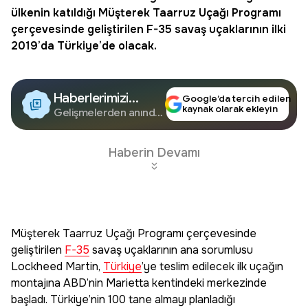
ülkenin katıldığı Müşterek Taarruz Uçağı Programı
çerçevesinde geliştirilen
F-35
savaş uçaklarının ilki
2019’da Türkiye’de olacak.
Haberlerimizi
Google’da tercih edilen
kaynak olarak ekleyin
Google'da Takip
Gelişmelerden anında
haberdar olun.
Edin
Haberin Devamı
Müşterek Taarruz Uçağı Programı çerçevesinde
geliştirilen
F-35
savaş uçaklarının ana sorumlusu
Lockheed Martin,
Türkiye
’ye teslim edilecek ilk uçağın
montajına ABD’nin Marietta kentindeki merkezinde
başladı. Türkiye’nin 100 tane almayı planladığı