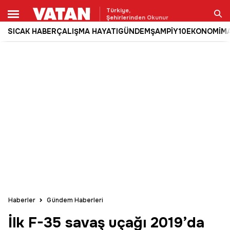
Türkiye,
Şehirlerinden Okunur
SICAK HABER
ÇALIŞMA HAYATI
GÜNDEM
ŞAMPİY10
EKONOMİ
M
Ara
Haberler
Gündem Haberleri
İlk F-35 savaş uçağı 2019’da