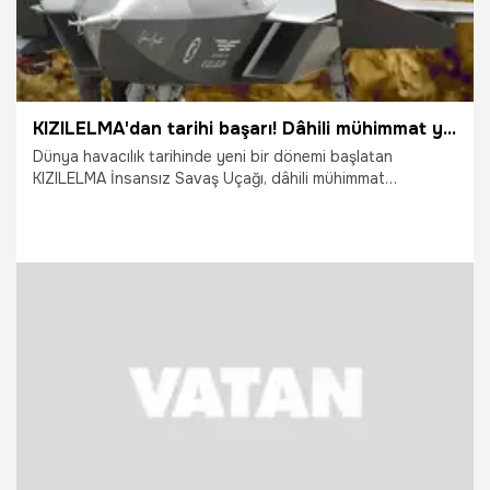
KIZILELMA'dan tarihi başarı! Dâhili mühimmat yuvasından ilk atış
Dünya havacılık tarihinde yeni bir dönemi başlatan
KIZILELMA İnsansız Savaş Uçağı, dâhili mühimmat
yuvasından gerçekleştirdiği ilk atış testlerini başarıyla
tamamladı. Çorlu’da yapılan testlerde KIZILELMA, dâhili
yuvasında taşıdığı TEBER-82 ve TOLUN mühimmatları ile
hedefleri tam isabetle vurdu.
30.07.2026
Gündem