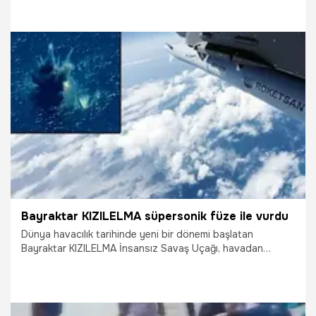
altında taşıdığı JET-230 süpersonik füzesi ile hedefi
başarıyla vurdu.
13.07.2026
Vatan TV
Bayraktar KIZILELMA süpersonik füze ile vurdu
Dünya havacılık tarihinde yeni bir dönemi başlatan
Bayraktar KIZILELMA İnsansız Savaş Uçağı, havadan
karaya süpersonik füze ile ilk atış testini başarıyla
tamamladı. Merzifon’da yapılan testte KIZILELMA S2, kanat
altında taşıdığı JET-230 süpersonik füzesi ile hedefi
başarıyla vurdu.