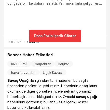
dünyada bir ilke daha imza attı. Yerli imkânlarla geliştirilen
ve en gelişmiş 5. nesil savaş uçaklarında bulunan Düşük
Görünürlüklü Elektro-Optik Hedefleme Sistemi TOYGUN,
dünyada ilk kez bir insansız savaş uçağına başarıyla
entegre edildi.
Daha Fazla İçerik Göster
17.11.2025
Gündem
Benzer Haber Etiketleri
KIZILELMA
bayraktar
Baykar
hava kuvvetleri
Uçak Kazası
Savaş Uçağı
ile ilgili olan tüm haberleri bu sayfa
üzerinden görüntüleyebilirsiniz. Haberlerin detaylarını
okumak ve diğer görselleri incelemek istiyorsanız
haberbaşlıklarına tıklayabilirsiniz. Önceki
savaş uçağı
haberlerini görmek için Daha Fazla İçerik Göster
butonunu kullanabilirsiniz.