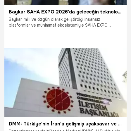
Baykar SAHA EXPO 2026’da geleceğin teknolojilerini sergileyecek
Baykar, milli ve özgün olarak geliştirdiği insansız
platformlar ve mühimmat ekosistemiyle SAHA EXPO
2026’da tam kadro yerini alıyor. 5-9 Mayıs 2026 tarihleri
arasında İstanbul Fuar Merkezi’nde düzenlenecek fuarda,
K2 Kamikaze İHA ile akıllı dolanan mühimmatlar Mızrak ve
Sivrisinek ilk kez görücüye çıkacak.
5.05.2026
Gündem
DMM: Türkiye'nin İran'a gelişmiş uçaksavar ve İHA füzeleri tedarik ettiği iddiaları asılsızdır