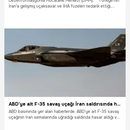
Dezenformasyonla Mücadele Merkezi (DMM), " 'Türkiye'nin
İran'a gelişmiş uçaksavar ve İHA füzeleri tedarik ettiği,
düşürüldüğü iddia edilen ABD’ye ait F-15 savaş uçağının
Türk yapımı omuzdan fırlatılan uçaksavar sistemiyle
vurulduğu' yönündeki paylaşımlar tamamen asılsızdır ve
gerçeği yansıtmamaktadır” açıklamasında bulundu.
4.04.2026
Gündem
ABD’ye ait F-35 savaş uçağı İran saldırısında hasar aldığı
ABD basınında yer alan haberlerde, ABD’ye ait F-35 savaş
uçağının İran semalarında uğradığı saldırıda hasar aldığı ve
Orta Doğu’daki bir ABD hava üssüne acil iniş yaptığı iddia
edildi.