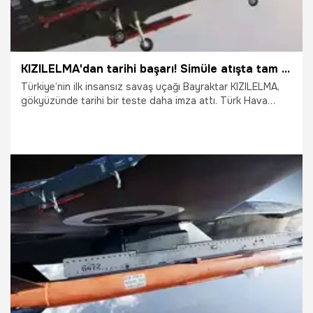
KIZILELMA'dan tarihi başarı! Simüle atışta tam isabet
Türkiye’nin ilk insansız savaş uçağı Bayraktar KIZILELMA,
gökyüzünde tarihi bir teste daha imza attı. Türk Hava
Kuvvetleri’ne ait iki F-16 savaş uçağının katıldığı testte, milli
AESA Radar MURAD ile hedef F-16’ya kilitlenen KIZILELMA,
milli hava-hava füzesi GÖKDOĞAN ile gerçekleştirdiği
simüle atış testinde tam isabet sağladı.
20.11.2025
Gündem