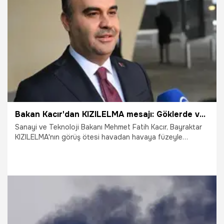
geliştireceğiz ve üreteceğiz." dedi.
12.12.2025
Gündem
Bakan Kacır'dan KIZILELMA mesajı: Göklerde ve ötesinde tam bağımsız Türkiye
Sanayi ve Teknoloji Bakanı Mehmet Fatih Kacır, Bayraktar
KIZILELMA'nın görüş ötesi havadan havaya füzeyle
hedefini başarıyla vurduğunu belirterek, "Dünyada ilk kez,
bir insansız savaş uçağı, görüş ötesi havadan havaya füze
ile hedefini başarıyla vurdu. Milli teknoloji kapasitemiz,
hava üstünlüğünün kurallarını yeniden yazan bir seviyede"
ifadelerini kullandı.
30.11.2025
Gündem