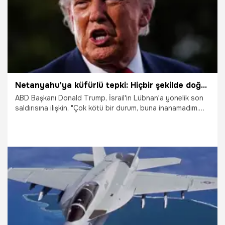
Netanyahu'ya küfürlü tepki: Hiçbir şekilde doğru karar veremiyor
ABD Başkanı Donald Trump, İsrail'in Lübnan'a yönelik son
saldırısına ilişkin, "Çok kötü bir durum, buna inanamadım.
(İran ile) Anlaşmayı imzalamamıza bir saat kala yaşandı"
dedi. Trump ayrıca İsrail Başbakanı Binyamin
Netanyahu'nun saldırıyı düzenleme kararına yönelik küfürlü
ifadeler kullanarak, "Neden böyle bir saldırı yapmak
zorundaydı? Çok öfkelendim. Hiçbir şekilde doğru karar
veremiyor" dedi.
14.06.2026
Dünya