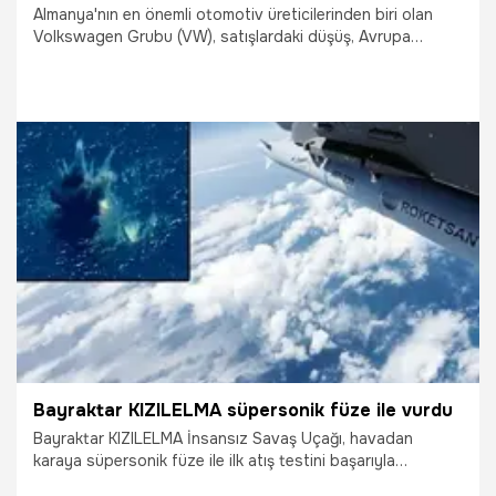
Almanya'nın en önemli otomotiv üreticilerinden biri olan
Volkswagen Grubu (VW), satışlardaki düşüş, Avrupa
pazarında artan Çin etkisi ve rekabet şartlarındaki zorluklar
nedeniyle dünya çapında 100 bin kişiyi işten çıkarmaya
hazırlanıyor.
14.07.2026
Dünya
Bayraktar KIZILELMA süpersonik füze ile vurdu
Bayraktar KIZILELMA İnsansız Savaş Uçağı, havadan
karaya süpersonik füze ile ilk atış testini başarıyla
tamamladı. Merzifon’da yapılan testte KIZILELMA S2, kanat