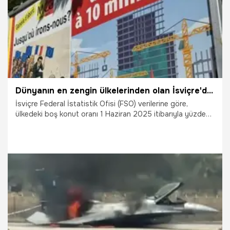
Dünyanın en zengin ülkelerinden olan İsviçre'de konut krizi büyüyor
İsviçre Federal İstatistik Ofisi (FSO) verilerine göre,
ülkedeki boş konut oranı 1 Haziran 2025 itibarıyla yüzde
1’e geriledi. Ülke genelinde boş durumda bulunan konut
sayısı 48 bin 455 olarak kaydedildi. Bu rakam, bir önceki
yıla göre 3 bin 519 daha az konuta işaret ederken,
2013'ten bu yana görülen en düşük seviyeyi oluşturdu.
10.07.2026
Dünya