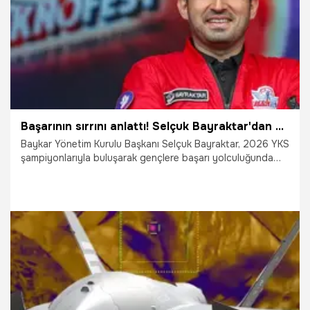
Başarının sırrını anlattı! Selçuk Bayraktar'dan gençlere 11 önemli tavsiye
Baykar Yönetim Kurulu Başkanı Selçuk Bayraktar, 2026 YKS
şampiyonlarıyla buluşarak gençlere başarı yolculuğunda
rehber olacak 11 altın tavsiyesini paylaştı. Bayraktar,
konuşmasında Türkiye'nin teknoloji hedeflerine dikkat
çekerek KIZILELMA vizyonunu anlattı.
1.08.2026
Gündem