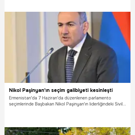
bir otomobil bayiine düşmesi sonucu bölgede yangın çıktı.
14.06.2026
Dünya
Nikol Paşinyan'ın seçim galibiyeti kesinleşti
Ermenistan'da 7 Haziran'da düzenlenen parlamento
seçimlerinde Başbakan Nikol Paşinyan'ın liderliğindeki Sivil
Sözleşme Partisi’nin galibiyeti resmen açıklandı.