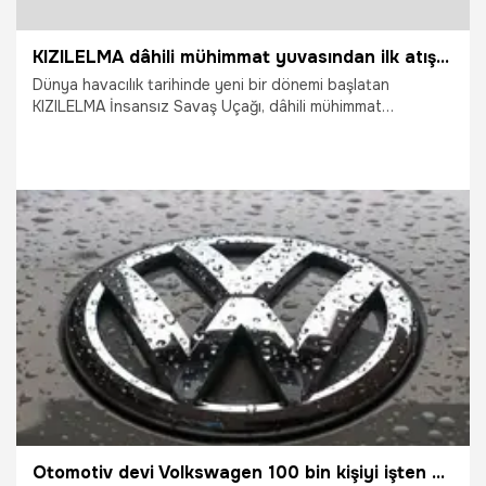
KIZILELMA dâhili mühimmat yuvasından ilk atış testlerini başarıyla tamamladı!
Dünya havacılık tarihinde yeni bir dönemi başlatan
KIZILELMA İnsansız Savaş Uçağı, dâhili mühimmat
yuvasından gerçekleştirdiği ilk atış testlerini başarıyla
tamamladı. Çorlu’da yapılan testlerde KIZILELMA, dâhili
yuvasında taşıdığı TEBER-82 ve TOLUN mühimmatları ile
hedefleri tam isabetle vurdu.
30.07.2026
Vatan TV
Otomotiv devi Volkswagen 100 bin kişiyi işten çıkarmaya hazırlanıyor