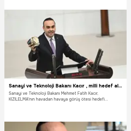
19.03.2026
Dünya
Sanayi ve Teknoloji Bakanı Kacır , milli hedef algılayıcı “MİHAL”in detaylarını anlattı! 'Türkiye dünyada bir ilke imza attı'
Sanayi ve Teknoloji Bakanı Mehmet Fatih Kacır,
KIZILELMA'nın havadan havaya görüş ötesi hedefi
vurmasına ilişkin, "Bu görevde, uçağı biz ürettik, radarı biz
ürettik, füzeyi biz ürettik. Füzenin lazer sensörlü hedef
algılayıcısı burada. Yurt dışından vermediler, onu da biz
ürettik. Kimse merak etmesin, bizden neyi esirgiyorlarsa,
biz Allah'ın izniyle, onun daha iyisini yerli ve milli olarak