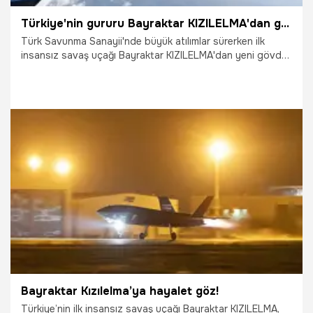
Türkiye'nin gururu Bayraktar KIZILELMA'dan gövde gösterisi! Dünyada bir ilk...
Türk Savunma Sanayii'nde büyük atılımlar sürerken ilk
insansız savaş uçağı Bayraktar KIZILELMA'dan yeni gövde
gösterisi niteliğinde görüntüler geldi. Bayraktar KIZILELMA
son performans testinde, üstün manevra kabiliyetini
muharebe sahasında güç çarpanına dönüştürecek milli
donanım ve mühimmatlarla uçtu.
19.11.2025
Gündem
Bayraktar Kızılelma’ya hayalet göz!
Türkiye’nin ilk insansız savaş uçağı Bayraktar KIZILELMA,