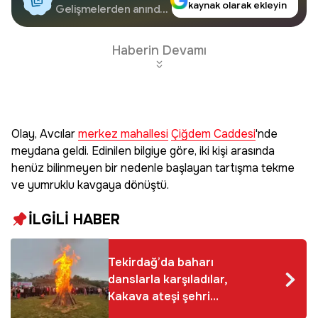
kaynak olarak ekleyin
Google'da Takip
Gelişmelerden anında
haberdar olun.
Edin
Haberin Devamı
Olay, Avcılar
merkez mahallesi
Çiğdem Caddesi
'nde
meydana geldi. Edinilen bilgiye göre, iki kişi arasında
henüz bilinmeyen bir nedenle başlayan tartışma tekme
ve yumruklu kavgaya dönüştü.
İLGİLİ HABER
Tekirdağ’da baharı
danslarla karşıladılar,
Kakava ateşi şehri
sardı