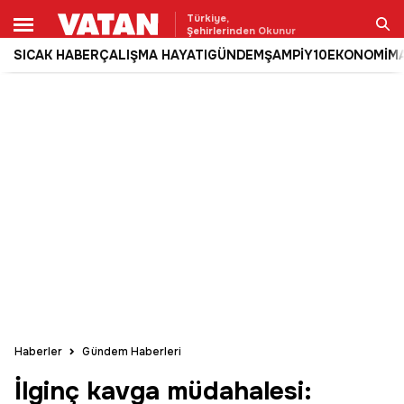
Türkiye,
Şehirlerinden Okunur
SICAK HABER
ÇALIŞMA HAYATI
GÜNDEM
ŞAMPİY10
EKONOMİ
M
Ara
Haberler
Gündem Haberleri
İlginç kavga müdahalesi: