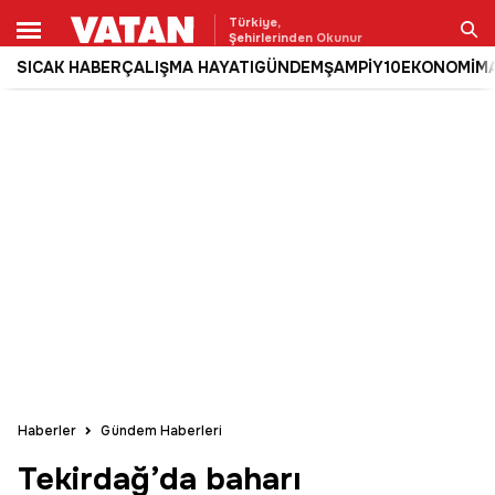
Türkiye,
Şehirlerinden Okunur
SICAK HABER
ÇALIŞMA HAYATI
GÜNDEM
ŞAMPİY10
EKONOMİ
M
Ara
Haberler
Gündem Haberleri
Tekirdağ’da baharı