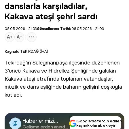
danslarla karşıladılar,
Kakava ateşi şehri sardı
08.05.2026 - 21:03
Güncellenme Tarihi:
08.05.2026 - 21:03
Kaynak:
TEKİRDAĞ (İHA)
Tekirdağ
’ın
Süleymanpaşa
ilçesinde düzenlenen
3’üncü Kakava ve
Hıdrellez Şenliği
’nde yakılan
Kakava ateşi
etrafında toplanan vatandaşlar,
müzik ve
dans
eşliğinde baharın gelişini coşkuyla
kutladı.
Haberlerimizi
Google’da tercih edilen
kaynak olarak ekleyin
Google'da Takip
Gelişmelerden anında