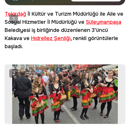
haberdar olun.
Edin
Tekirdağ
İl Kültür ve Turizm Müdürlüğü ile Aile ve
1
Sosyal Hizmetler İl Müdürlüğü ve
Süleymanpaşa
Belediyesi iş birliğinde düzenlenen 3’üncü
Kakava ve
Hıdrellez Şenliği
, renkli görüntülerle
başladı.
2