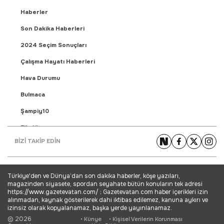
Haberler
Son Dakika Haberleri
2024 Seçim Sonuçları
Çalışma Hayatı Haberleri
Hava Durumu
Bulmaca
Şampiy10
Fikstür
BİZİ TAKİP EDİN
Puan Durumu
Gündem Haberleri
Türkiye'den ve Dünya’dan son dakika haberler, köşe yazıları,
Yaşam Haberleri
magazinden siyasete, spordan seyahate bütün konuların tek adresi
https://www.gazetevatan.com/ ; Gazetevatan.com haber içerikleri izin
Ekonomi Haberleri
alınmadan, kaynak gösterilerek dahi iktibas edilemez, kanuna aykırı ve
izinsiz olarak kopyalanamaz, başka yerde yayınlanamaz.
Dünya Haberleri
© 2026
• Künye
• Kişisel Verilerin Korunması