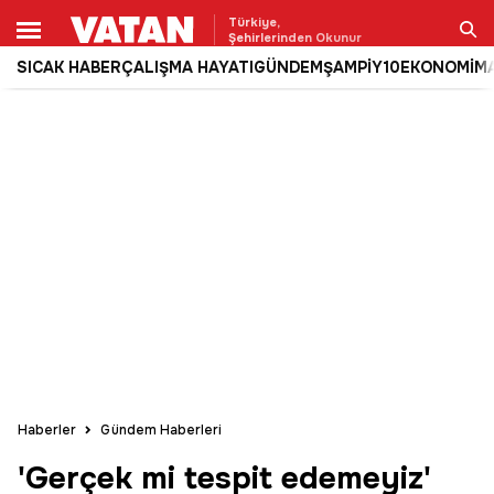
Türkiye,
Şehirlerinden Okunur
SICAK HABER
ÇALIŞMA HAYATI
GÜNDEM
ŞAMPİY10
EKONOMİ
M
Ara
Haberler
Gündem Haberleri
'Gerçek mi tespit edemeyiz'