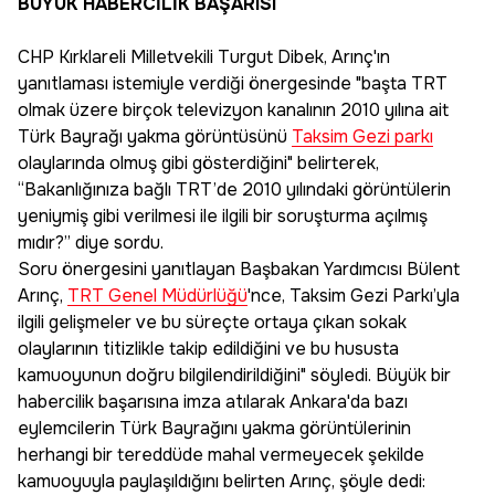
BÜYÜK HABERCİLİK BAŞARISI
CHP Kırklareli Milletvekili Turgut Dibek, Arınç'ın
yanıtlaması istemiyle verdiği önergesinde "başta TRT
olmak üzere birçok televizyon kanalının 2010 yılına ait
Türk Bayrağı yakma görüntüsünü
Taksim Gezi parkı
olaylarında olmuş gibi gösterdiğini" belirterek,
“Bakanlığınıza bağlı TRT’de 2010 yılındaki görüntülerin
yeniymiş gibi verilmesi ile ilgili bir soruşturma açılmış
mıdır?” diye sordu.
Soru önergesini yanıtlayan Başbakan Yardımcısı Bülent
Arınç,
TRT Genel Müdürlüğü
'nce, Taksim Gezi Parkı’yla
ilgili gelişmeler ve bu süreçte ortaya çıkan sokak
olaylarının titizlikle takip edildiğini ve bu hususta
kamuoyunun doğru bilgilendirildiğini" söyledi. Büyük bir
habercilik başarısına imza atılarak Ankara'da bazı
eylemcilerin Türk Bayrağını yakma görüntülerinin
herhangi bir tereddüde mahal vermeyecek şekilde
kamuoyuyla paylaşıldığını belirten Arınç, şöyle dedi: