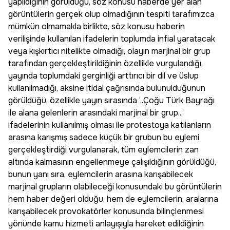
yapıldığının görüldüğü, söz konusu haberde yer alan
görüntülerin gerçek olup olmadığının tespiti tarafımızca
mümkün olmamakla birlikte, söz konusu haberin
verilişinde kullanılan ifadelerin toplumda infial yaratacak
veya kışkırtıcı nitelikte olmadığı, olayın marjinal bir grup
tarafından gerçekleştirildiğinin özellikle vurgulandığı,
yayında toplumdaki gerginliği arttırıcı bir dil ve üslup
kullanılmadığı, aksine itidal çağrısında bulunulduğunun
görüldüğü, özellikle yayın sırasında ‘..Çoğu Türk Bayrağı
ile alana gelenlerin arasındaki marjinal bir grup...’
ifadelerinin kullanılmış olması ile protestoya katılanların
arasına karışmış sadece küçük bir grubun bu eylemi
gerçekleştirdiği vurgulanarak, tüm eylemcilerin zan
altında kalmasının engellenmeye çalışıldığının görüldüğü,
bunun yanı sıra, eylemcilerin arasına karışabilecek
marjinal grupların olabileceği konusundaki bu görüntülerin
hem haber değeri olduğu, hem de eylemcilerin, aralarına
karışabilecek provokatörler konusunda bilinçlenmesi
yönünde kamu hizmeti anlayışıyla hareket edildiğinin