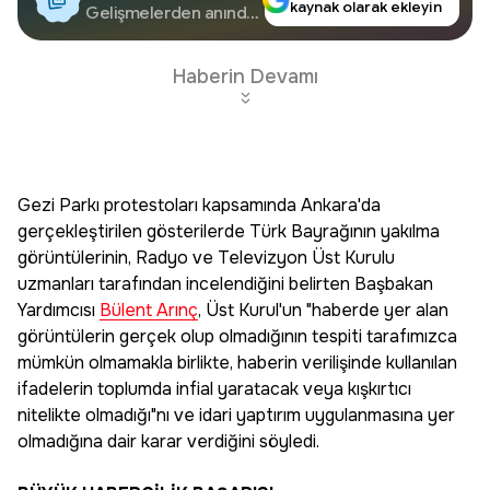
kaynak olarak ekleyin
Google'da Takip
Gelişmelerden anında
haberdar olun.
Edin
Haberin Devamı
Gezi Parkı protestoları kapsamında Ankara'da
gerçekleştirilen gösterilerde Türk Bayrağının yakılma
görüntülerinin, Radyo ve Televizyon Üst Kurulu
uzmanları tarafından incelendiğini belirten Başbakan
Yardımcısı
Bülent Arınç
, Üst Kurul'un "haberde yer alan
görüntülerin gerçek olup olmadığının tespiti tarafımızca
mümkün olmamakla birlikte, haberin verilişinde kullanılan
ifadelerin toplumda infial yaratacak veya kışkırtıcı
nitelikte olmadığı"nı ve idari yaptırım uygulanmasına yer
olmadığına dair karar verdiğini söyledi.