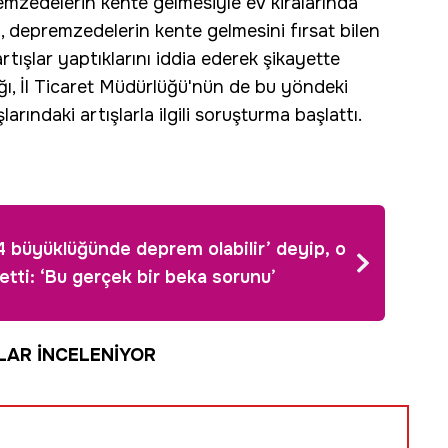
emzedelerin kente gelmesiyle ev kiralarında
i, depremzedelerin kente gelmesini fırsat bilen
artışlar yaptıklarını iddia ederek şikayette
ı, İl Ticaret Müdürlüğü'nün de bu yöndeki
şlarındaki artışlarla ilgili soruşturma başlattı.
.4 büyüklüğünde deprem olabilir’ deyip, o
 etti: ‘Bu gerçek bir beka sorunu’
LAR İNCELENİYOR