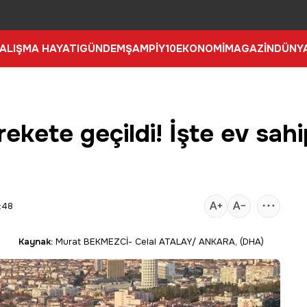
ALIŞMA HAYATI
GÜNDEM
ŞAMPİY10
EKONOMİ
MAGAZİN
DÜNY
harekete geçildi! İşte ev sahi
:48
Kaynak:
Murat BEKMEZCİ- Celal ATALAY/ ANKARA, (DHA)