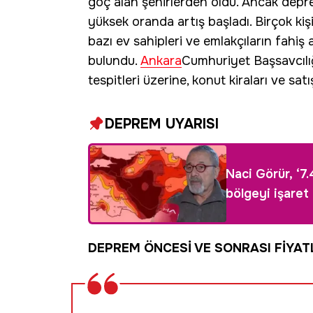
göç alan şehirlerden oldu. Ancak depr
yüksek oranda artış başladı. Birçok kiş
bazı ev sahipleri ve emlakçıların fahiş 
bulundu.
Ankara
Cumhuriyet Başsavcılığ
tespitleri üzerine, konut kiraları ve satı
DEPREM UYARISI
Naci Görür, ‘7
bölgeyi işaret
DEPREM ÖNCESİ VE SONRASI FİYAT