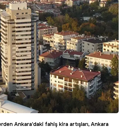
erden Ankara'daki fahiş
kira
artışları, Ankara