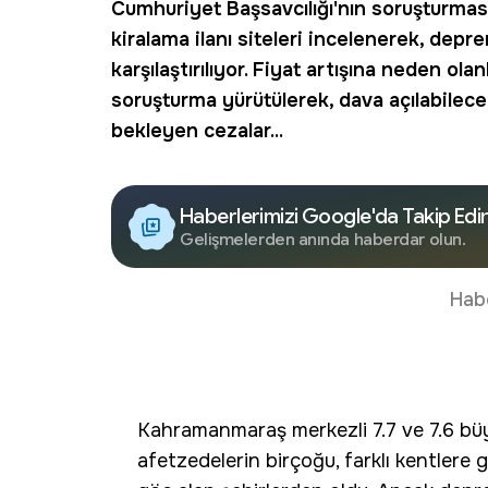
Cumhuriyet Başsavcılığı'nın soruşturması
kiralama ilanı siteleri incelenerek, depr
karşılaştırılıyor. Fiyat artışına neden ol
soruşturma yürütülerek, dava açılabilece
bekleyen cezalar...
Haberlerimizi Google'da Takip Edi
Gelişmelerden anında haberdar olun.
Hab
Kahramanmaraş merkezli 7.7 ve 7.6 büyü
afetzedelerin birçoğu, farklı kentlere 