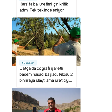
Kars'ta bal üretimi için kritik
adım! Tek tek inceleniyor
#Gündem
Datça’da coğrafi işaretli
badem hasadı başladı: Kilosu 2
bin liraya ulaştı ama üreticiyi
düşündüren bir tehlike var!