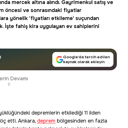
nda mercek altına alındı. Gayrimenkul satış ve
em öncesi ve sonrasındaki fiyatlar
anlara yönelik 'fiyatları etkileme' suçundan
k. İşte
fahiş kira
uygulayan ev sahiplerini
n
Google’da tercih edilen
kaynak olarak ekleyin
erin Devamı
klüğündeki depremlerin etkilediği 11 ilden
göç etti. Ankara,
deprem
bölgesinden en fazla