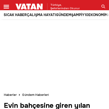
Türkiye,
Şehirlerinden Okunur
SICAK HABER
ÇALIŞMA HAYATI
GÜNDEM
ŞAMPİY10
EKONOMİ
M
Ara
Haberler
Gündem Haberleri
Evin bahçesine giren yılan