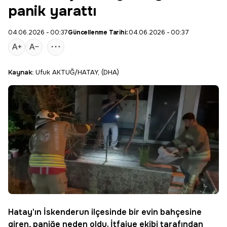
panik yarattı
04.06.2026 - 00:37
Güncellenme Tarihi:
04.06.2026 - 00:37
Kaynak:
Ufuk AKTUĞ/HATAY, (DHA)
Hatay
'ın
İskenderun
ilçesinde bir evin bahçesine
giren, paniğe neden oldu. İtfaiye ekibi tarafından