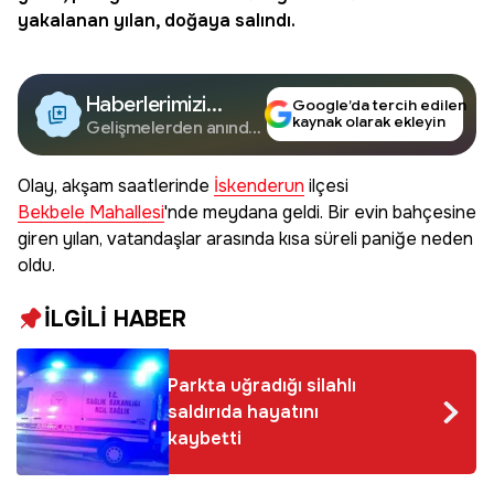
yakalanan yılan, doğaya salındı.
Haberlerimizi
Google’da tercih edilen
kaynak olarak ekleyin
Google'da Takip
Gelişmelerden anında
haberdar olun.
Edin
Olay, akşam saatlerinde
İskenderun
ilçesi
Bekbele Mahallesi
'nde meydana geldi. Bir evin bahçesine
giren yılan, vatandaşlar arasında kısa süreli paniğe neden
oldu.
İLGİLİ HABER
Parkta uğradığı silahlı
saldırıda hayatını
kaybetti