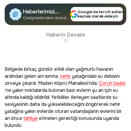
Haberlerimizi
Google’da tercih edilen
kaynak olarak ekleyin
Google'da Takip
Gelişmelerden anında
haberdar olun.
Edin
Haberin Devamı
Bölgede birkaç gündür etkili olan yağmurlu havanın
ardından gelen ani ısınma,
nehir
yatağındaki su debisini
zirveye çıkardı. Maden Köprü Mahallesi’nde,
Çoruh Vadisi
’ne yakın noktalarda bulunan bazı evlerin şu an için su
altında kaldığı bildirildi. Yetkililer, ilerleyen saatlerde su
seviyesinin daha da yükselebileceğini öngörerek nehir
yatağına yakın evlerde oturan vatandaşların evlerini bir
an önce
tahliye
etmeleri gerektiği konusunda uyarıda
bulundu.