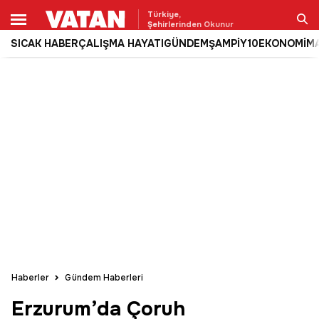
Türkiye,
Şehirlerinden Okunur
SICAK HABER
ÇALIŞMA HAYATI
GÜNDEM
ŞAMPİY10
EKONOMİ
M
Ara
Haberler
Gündem Haberleri
Erzurum’da Çoruh