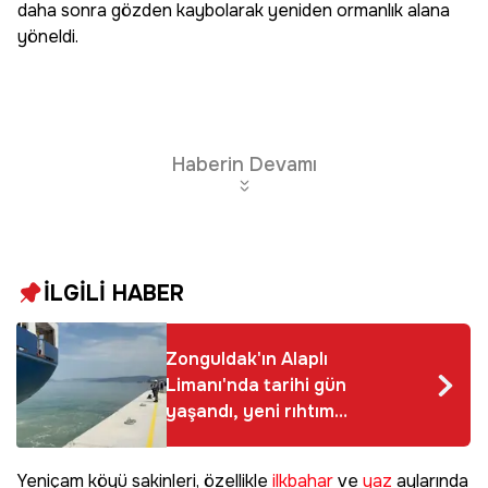
daha sonra gözden kaybolarak yeniden ormanlık alana
yöneldi.
Haberin Devamı
İLGİLİ HABER
Zonguldak'ın Alaplı
Limanı'nda tarihi gün
yaşandı, yeni rıhtıma
ilk gemi yanaştı
Yeniçam köyü sakinleri, özellikle
ilkbahar
ve
yaz
aylarında