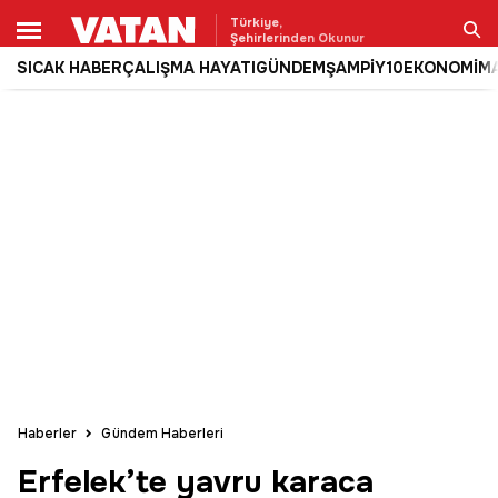
Türkiye,
Şehirlerinden Okunur
SICAK HABER
ÇALIŞMA HAYATI
GÜNDEM
ŞAMPİY10
EKONOMİ
M
Ara
Haberler
Gündem Haberleri
Erfelek’te yavru karaca