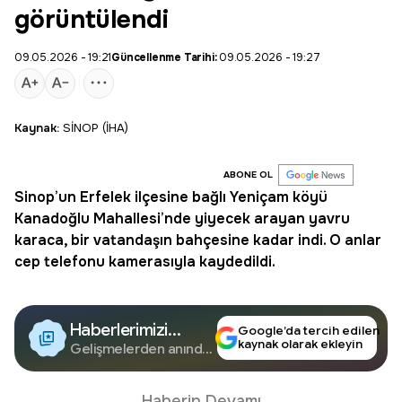
görüntülendi
09.05.2026 - 19:21
Güncellenme Tarihi:
09.05.2026 - 19:27
Kaynak:
SİNOP (İHA)
ABONE OL
Sinop
’un
Erfelek
ilçesine bağlı Yeniçam köyü
Kanadoğlu Mahallesi’nde yiyecek arayan yavru
karaca
, bir vatandaşın bahçesine kadar indi. O anlar
cep telefonu kamerasıyla kaydedildi.
Haberlerimizi
Google’da tercih edilen
kaynak olarak ekleyin
Google'da Takip
Gelişmelerden anında
haberdar olun.
Edin
Haberin Devamı