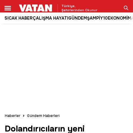
Türkiye,
Şehirlerinden Okunur
SICAK HABER
ÇALIŞMA HAYATI
GÜNDEM
ŞAMPİY10
EKONOMİ
M
Ara
Haberler
Gündem Haberleri
Dolandırıcıların yeni