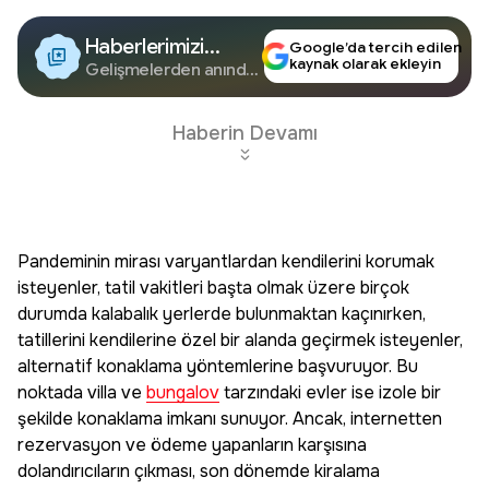
Haberlerimizi
Google’da tercih edilen
kaynak olarak ekleyin
Google'da Takip
Gelişmelerden anında
haberdar olun.
Edin
Haberin Devamı
Pandeminin mirası varyantlardan kendilerini korumak
isteyenler, tatil vakitleri başta olmak üzere birçok
durumda kalabalık yerlerde bulunmaktan kaçınırken,
tatillerini kendilerine özel bir alanda geçirmek isteyenler,
alternatif konaklama yöntemlerine başvuruyor. Bu
noktada villa ve
bungalov
tarzındaki evler ise izole bir
şekilde konaklama imkanı sunuyor. Ancak, internetten
rezervasyon ve ödeme yapanların karşısına
dolandırıcıların çıkması, son dönemde kiralama