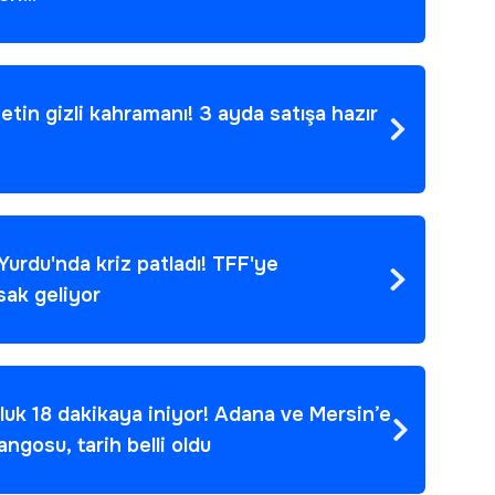
zetin gizli kahramanı! 3 ayda satışa hazır
Yurdu'nda kriz patladı! TFF'ye
sak geliyor
uluk 18 dakikaya iniyor! Adana ve Mersin’e
ngosu, tarih belli oldu