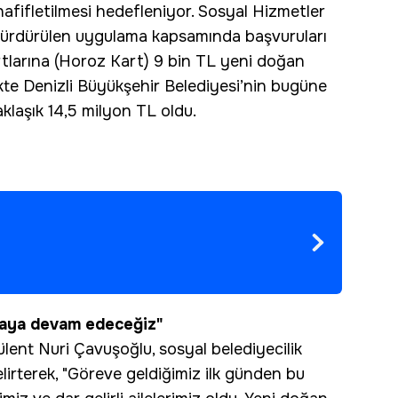
afifletilmesi hedefleniyor. Sosyal Hizmetler
ır sürdürülen uygulama kapsamında başvuruları
tlarına (Horoz Kart) 9 bin TL yeni doğan
kte Denizli Büyükşehir Belediyesi’nin bugüne
klaşık 14,5 milyon TL oldu.
lmaya devam edeceğiz"
lent Nuri Çavuşoğlu, sosyal belediyecilik
belirterek, "Göreve geldiğimiz ilk günden bu