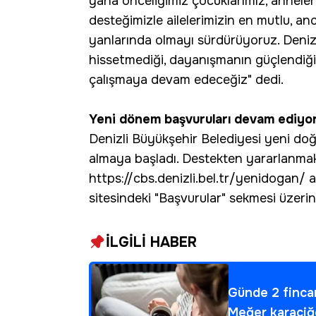
yana önceliğimiz çocuklarımız, annelerim
desteğimizle ailelerimizin en mutlu, 
yanlarında olmayı sürdürüyoruz. Denizl
hissetmediği, dayanışmanın güçlendiği 
çalışmaya devam edeceğiz" dedi.
Yeni dönem başvuruları devam ediyo
Denizli Büyükşehir Belediyesi yeni doğ
almaya başladı. Destekten yararlanmak
https://cbs.denizli.bel.tr/yenidogan/ 
sitesindeki "Başvurular" sekmesi üzerin
İLGİLİ HABER
Günde 2 fincan
Meğer karaciğer