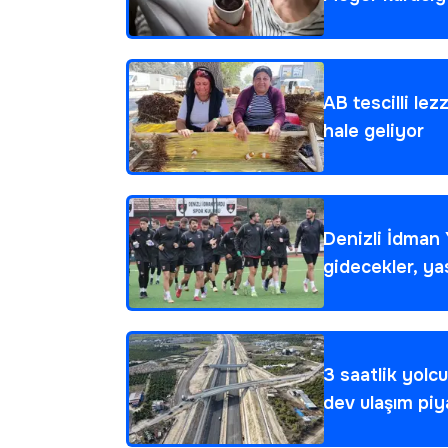
AB tescilli lez
hale geliyor
Denizli İdman 
gidecekler, ya
3 saatlik yolc
dev ulaşım piya