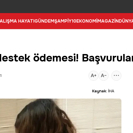
ALIŞMA HAYATI
GÜNDEM
ŞAMPİY10
EKONOMİ
MAGAZİN
DÜNY
 destek ödemesi! Başvurula
1
Kaynak:
İHA