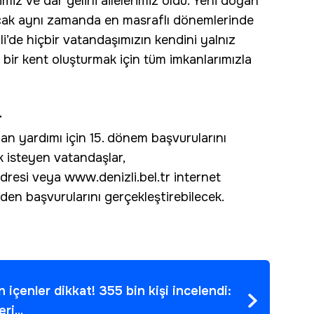
iz ve dar gelirli ailelerimiz oldu. Yeni doğan
ancak aynı zamanda en masraflı dönemlerinde
i’de hiçbir vatandaşımızın kendini yalnız
bir kent oluşturmak için tüm imkanlarımızla
r
an yardımı için 15. dönem başvurularını
 isteyen vatandaşlar,
adresi veya www.denizli.bel.tr internet
den başvurularını gerçekleştirebilecek.
 içenler dikkat! 355 bin kişi incelendi:
i...