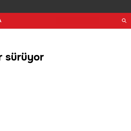
A
Ara
r sürüyor